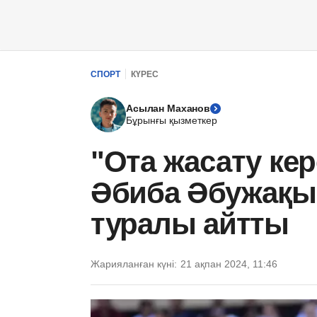
СПОРТ
КҮРЕС
Асылан Маханов
Бұрынғы қызметкер
"Ота жасату ке
Әбиба Әбужақы
туралы айтты
Жарияланған күні:
21 ақпан 2024, 11:46