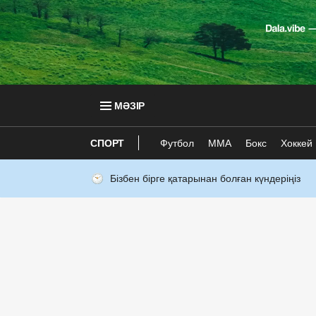
МӘЗІР
СПОРТ
Футбол
ММА
Бокс
Хоккей
Бізбен бірге қатарынан болған күндеріңіз