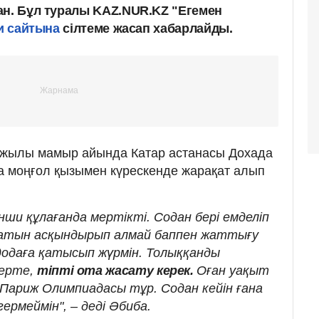
ан. Бұл туралы KAZ.NUR.KZ "Егемен
и сайтына
сілтеме жасап хабарлайды.
жылы мамыр айында Катар астанасы Дохада
а моңғол қызымен күрескенде жарақат алып
ши құлағанда мертікті. Содан бері емделіп
қатын асқындырып алмай баппен жаттығу
одаға қатысып жүрмін. Толыққанды
 ерте,
тіпті ота жасату керек.
Оған уақыт
Париж Олимпиадасы тұр. Содан кейін ғана
ермеймін", – деді Әбиба.