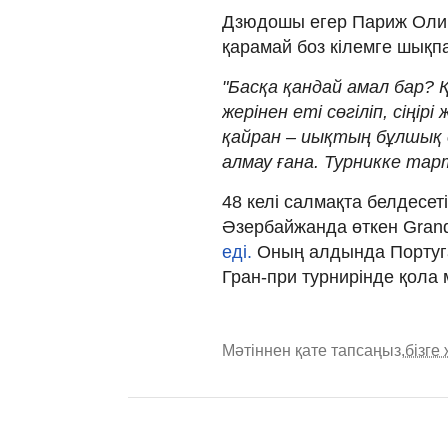
Дзюдошы егер Париж Оли
қарамай боз кілемге шықпа
"Басқа қандай амал бар? 
жерінен еті сөгіліп, сіңі
қайран – иықтың бұлшық
алмау ғана. Турникке тарт
48 келі салмақта белдесе
Әзербайжанда өткен Gran
еді.
Оның алдында Португ
Гран-при турнирінде қола
Мәтіннен қате тапсаңыз,
бізге