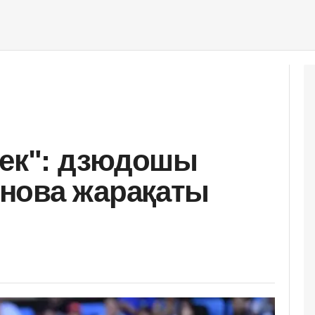
рек": дзюдошы
нова жарақаты