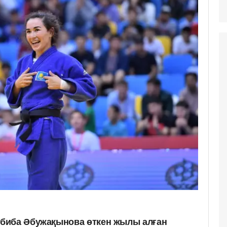
биба Әбужақынова өткен жылы алған