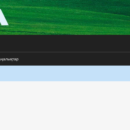
аңалықтар