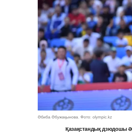
Әбиба Әбужақынова. Фото: olympic.kz
Қазақстандық дзюдошы Ә