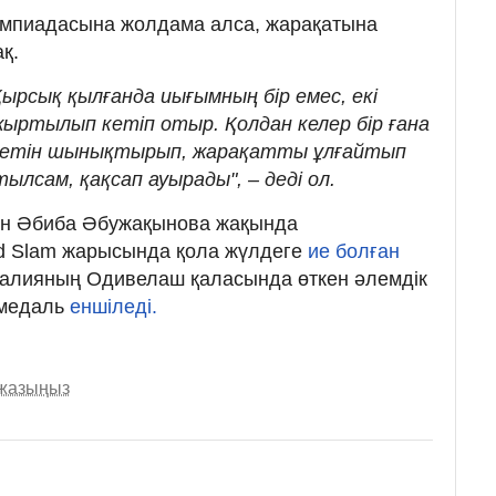
мпиадасына жолдама алса, жарақатына
қ.
Қырсық қылғанда иығымның бір емес, екі
рі жыртылып кетіп отыр. Қолдан келер бір ғана
 етін шынықтырып, жарақатты ұлғайтып
ылсам, қақсап ауырады", – деді ол.
тін Әбиба Әбужақынова жақында
d Slam жарысында қола жүлдеге
ие болған
алияның Одивелаш қаласында өткен әлемдік
 медаль
еншіледі.
 жазыңыз