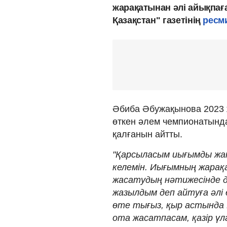
жарақатынан әлі айықпағ
Қазақстан" газетінің
ресм
Әбиба Әбужақынова 2023 
өткен әлем чемпионатынд
қалғанын айтты.
"Қарсыласым иығымды жан
келемін. Иығымның жара
жасатудың нәтижесінде д
жазылдым деп айтуға әлі
өте тығыз, қыр астында 
ота жасатпасам, қазір үлг