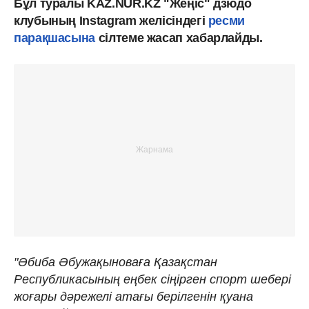
Бұл туралы KAZ.NUR.KZ "Жеңіс" дзюдо
клубының Instagram желісіндегі
ресми
парақшасына
сілтеме жасап хабарлайды.
"Әбиба Әбужақыноваға Қазақстан
Республикасының еңбек сіңірген спорт шебері
жоғары дәрежелі атағы берілгенін қуана