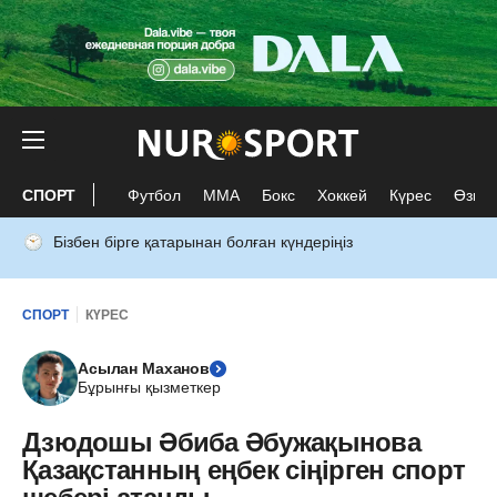
СПОРТ
Футбол
ММА
Бокс
Хоккей
Күрес
Өзге 
Бізбен бірге қатарынан болған күндеріңіз
СПОРТ
КҮРЕС
Асылан Маханов
Бұрынғы қызметкер
Дзюдошы Әбиба Әбужақынова
Қазақстанның еңбек сіңірген спорт