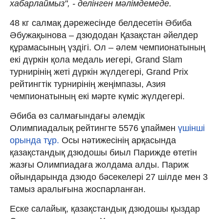
хабарлаймыз", - делінген мәлімдемеде.
48 кг салмақ дәрежесінде белдесетін Әбиба
Әбужақынова – дзюдодан Қазақстан әйелдер
құрамасының үздігі. Ол – әлем чемпионатының
екі дүркін қола медаль иегері, Grand Slam
турнирінің жеті дүркін жүлдегері, Grand Prix
рейтингтік турнирінің жеңімпазы, Азия
чемпионатының екі мәрте күміс жүлдегері.
Әбиба өз салмағындағы әлемдік
Олимпиадалық рейтингте 5576 ұпаймен
үшінші
орында тұр.
Осы нәтижесінің арқасында
қазақстандық дзюдошы биыл Парижде өтетін
жазғы Олимпиадаға жолдама алды. Париж
ойындарында дзюдо бәсекелері 27 шілде мен 3
тамыз аралығына жоспарланған.
Еске салайық, қазақстандық дзюдошы қыздар