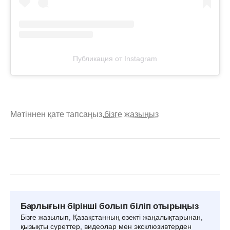
Публикация от Instagram
Мәтіннен қате тапсаңыз,
бізге жазыңыз
Барлығын бірінші болып біліп отырыңыз
Бізге жазылып, Қазақстанның өзекті жаңалықтарынан,
қызықты суреттер, видеолар мен эксклюзивтерден