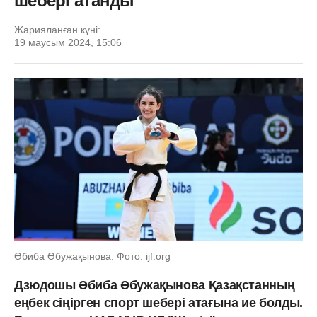
шебері атанды
Жарияланған күні:
19 маусым 2024, 15:06
Әбиба Әбужақынова. Фото: ijf.org
Дзюдошы Әбиба Әбужақынова Қазақстанның
еңбек сіңірген спорт шебері атағына ие болды.