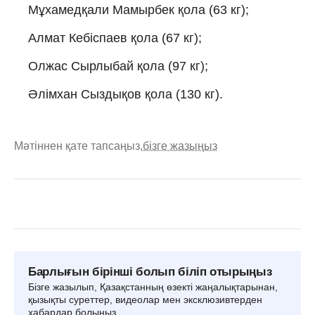
Мұхамедқали Мамырбек қола (63 кг);
Алмат Кебіспаев қола (67 кг);
Олжас Сырлыбай қола (97 кг);
Әлімхан Сыздықов қола (130 кг).
Мәтіннен қате тапсаңыз,
бізге жазыңыз
Барлығын бірінші болып біліп отырыңыз
Бізге жазылып, Қазақстанның өзекті жаңалықтарынан,
қызықты суреттер, видеолар мен эксклюзивтерден
хабардар болыңыз.