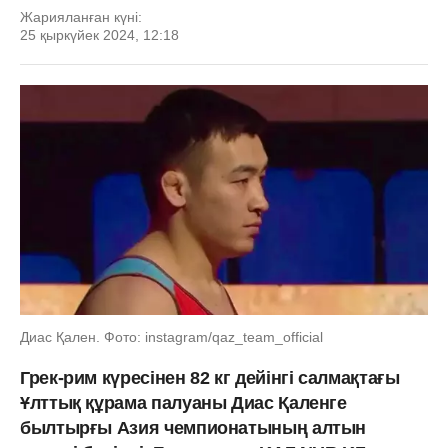
Жарияланған күні:
25 қыркүйек 2024, 12:18
Диас Қален. Фото: instagram/qaz_team_official
Грек-рим күресінен 82 кг дейінгі салмақтағы
Ұлттық құрама палуаны Диас Қаленге
былтырғы Азия чемпионатының алтын