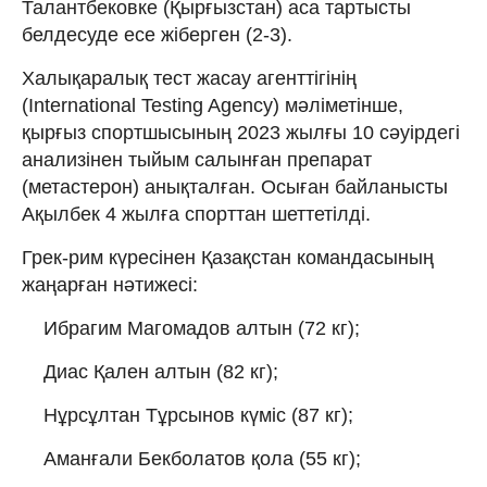
Талантбековке (Қырғызстан) аса тартысты
белдесуде есе жіберген (2-3).
Халықаралық тест жасау агенттігінің
(International Testing Agency) мәліметінше,
қырғыз спортшысының 2023 жылғы 10 сәуірдегі
анализінен тыйым салынған препарат
(метастерон) анықталған. Осыған байланысты
Ақылбек 4 жылға спорттан шеттетілді.
Грек-рим күресінен Қазақстан командасының
жаңарған нәтижесі:
Ибрагим Магомадов алтын (72 кг);
Диас Қален алтын (82 кг);
Нұрсұлтан Тұрсынов күміс (87 кг);
Аманғали Бекболатов қола (55 кг);