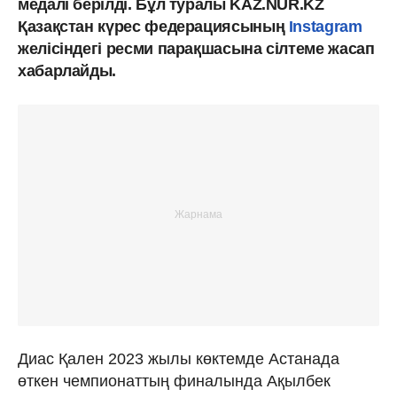
медалі берілді. Бұл туралы KAZ.NUR.KZ
Қазақстан күрес федерациясының
Instagram
желісіндегі ресми парақшасына сілтеме жасап
хабарлайды.
Диас Қален 2023 жылы көктемде Астанада
өткен чемпионаттың финалында Ақылбек