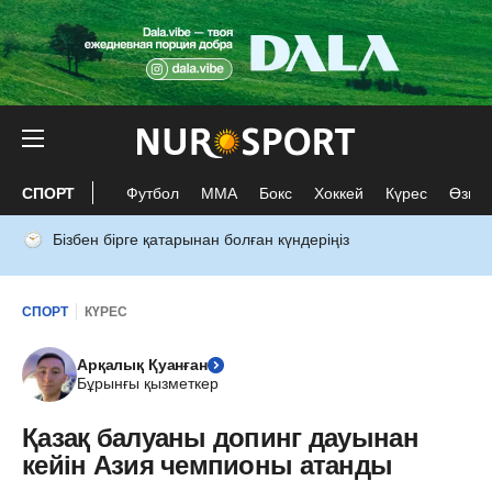
СПОРТ
Футбол
ММА
Бокс
Хоккей
Күрес
Өзге 
Бізбен бірге қатарынан болған күндеріңіз
СПОРТ
КҮРЕС
Арқалық Қуанған
Бұрынғы қызметкер
Қазақ балуаны допинг дауынан
кейін Азия чемпионы атанды