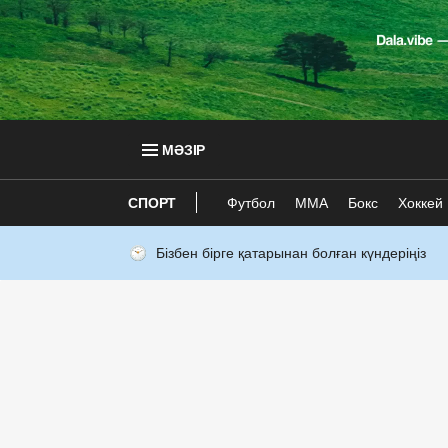
МӘЗІР
СПОРТ
Футбол
ММА
Бокс
Хоккей
Бізбен бірге қатарынан болған күндеріңіз