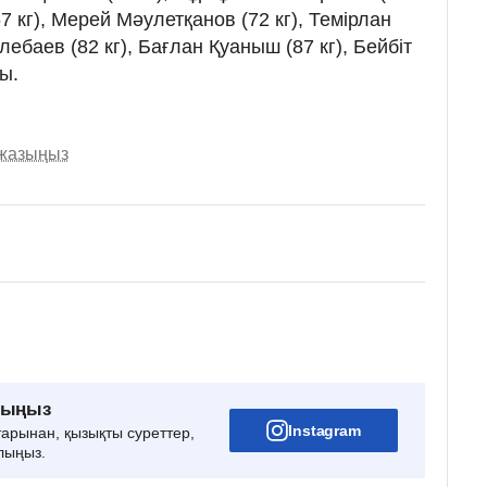
7 кг), Мерей Мәулетқанов (72 кг), Темірлан
лебаев (82 кг), Бағлан Қуаныш (87 кг), Бейбіт
ы.
 жазыңыз
рыңыз
Instagram
тарынан, қызықты суреттер,
лыңыз.