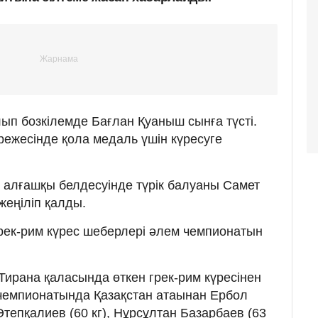
ып бозкілемде Бағлан Қуаныш сынға түсті.
әрежесінде қола медаль үшін күресуге
 алғашқы белдесуінде түрік балуаны Самет
жеңіліп қалды.
рек-рим күрес шеберлері әлем чемпионатын
Тирана қаласында өткен грек-рим күресінен
чемпионатында Қазақстан атаынан Ербол
Өтепқалиев (60 кг), Нұрсұлтан Базарбаев (63