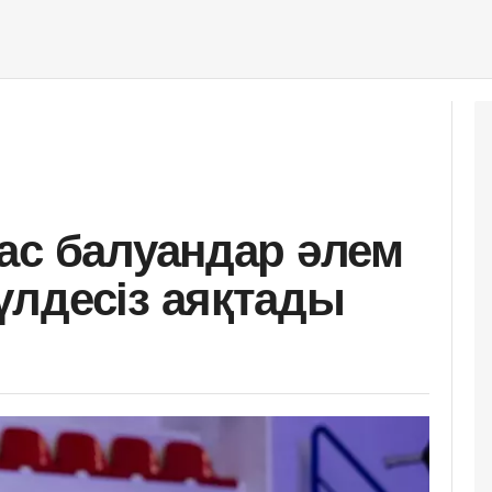
ас балуандар әлем
лдесіз аяқтады