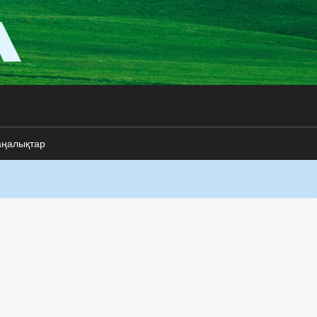
аңалықтар