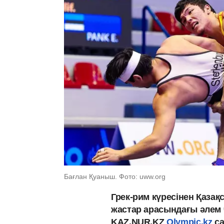
Бағлан Қуаныш. Фото: uww.org
Грек-рим күресінен Қазақ
жастар арасындағы әлем 
KAZ.NUR.KZ
Olympic.kz
са