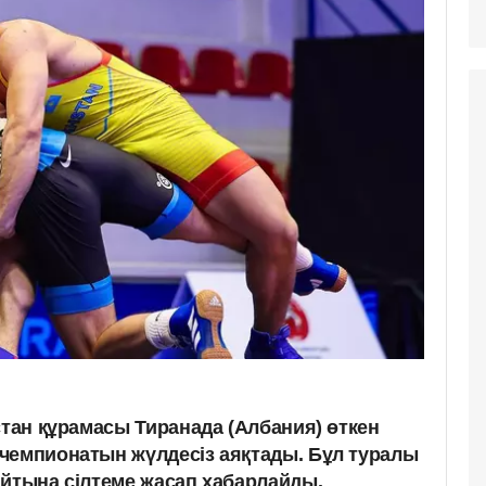
стан құрамасы Тиранада (Албания) өткен
чемпионатын жүлдесіз аяқтады. Бұл туралы
йтына сілтеме жасап хабарлайды.