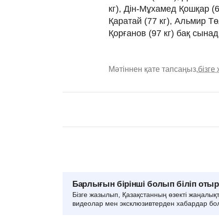
кг), Дін-Мұхамед Қошқар (6
Қаратай (77 кг), Альмир Тө
Қорғанов (97 кг) бақ сынад
Мәтіннен қате тапсаңыз,
бізге
Барлығын бірінші болып біліп оты
Бізге жазылып, Қазақстанның өзекті жаңалық
видеолар мен эксклюзивтерден хабардар бо