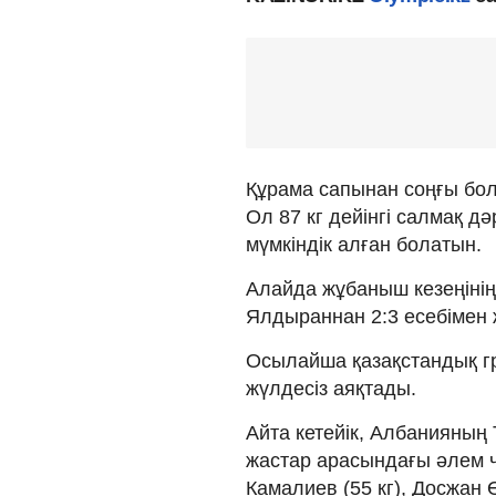
Құрама сапынан соңғы бол
Ол 87 кг дейінгі салмақ д
мүмкіндік алған болатын.
Алайда жұбаныш кезеңінің
Ялдыраннан 2:3 есебімен 
Осылайша қазақстандық г
жүлдесіз аяқтады.
Айта кетейік, Албанияның 
жастар арасындағы әлем 
Камалиев (55 кг), Досжан 