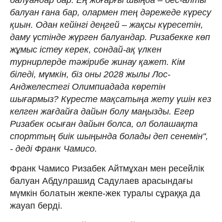
балуан ғана бар, олармен тең дәрежеде күресу
қиын. Одан кейінгі деңгей – жақсы күресетін,
даму үстінде жүрген балуандар. Ризабекке көп
жұмыс істеу керек, сондай-ақ үлкен
турнирлерде тәжірибе жинау қажет. Кім
біледі, мүмкін, біз оны 2028 жылы Лос-
Анджелестегі Олимпиадада көретін
шығармыз? Күресте мақсатыңа жету үшін кез
келген жағдайға дайын болу маңызды. Егер
Ризабек осыған дайын болса, ол болашақта
спорттың биік шыңында болады деп сенемін",
- деді Франк Чамиcо.
Франк Чамиcо Ризабек Айтмұхан мен ресейлік
балуан Абдулрашид Садулаев арасындағы
мүмкін болатын жекпе-жек туралы сұраққа да
жауап берді.