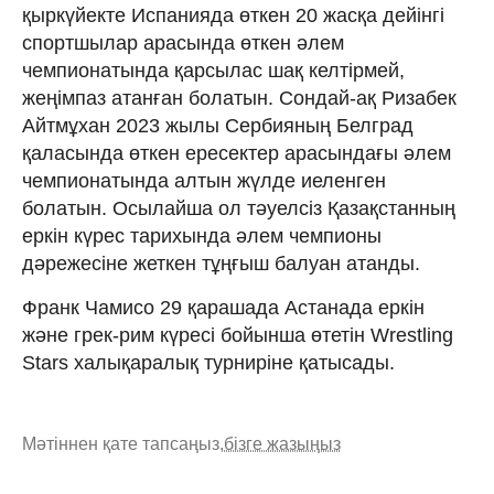
қыркүйекте Испанияда өткен 20 жасқа дейінгі
спортшылар арасында өткен әлем
чемпионатында қарсылас шақ келтірмей,
жеңімпаз атанған болатын. Сондай-ақ Ризабек
Айтмұхан 2023 жылы Сербияның Белград
қаласында өткен ересектер арасындағы әлем
чемпионатында алтын жүлде иеленген
болатын. Осылайша ол тәуелсіз Қазақстанның
еркін күрес тарихында әлем чемпионы
дәрежесіне жеткен тұңғыш балуан атанды.
Франк Чамисо 29 қарашада Астанада еркін
және грек-рим күресі бойынша өтетін Wrestling
Stars халықаралық турниріне қатысады.
Мәтіннен қате тапсаңыз,
бізге жазыңыз