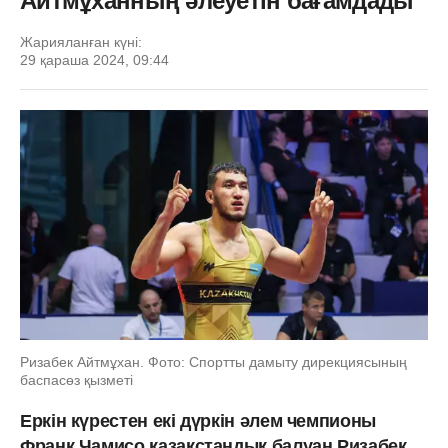
Айтмұханның әлеуетін бағамдады
Жарияланған күні:
29 қараша 2024, 09:44
Ризабек Айтмұхан. Фото: Спортты дамыту дирекциясының
баспасөз қызметі
Еркін күрестен екі дүркін әлем чемпионы
Франк Чамиcо қазақстандық балуан Ризабек