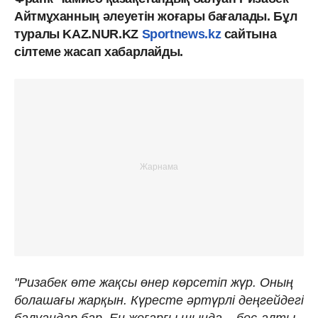
Айтмұханның әлеуетін жоғары бағалады. Бұл
туралы KAZ.NUR.KZ
Sportnews.kz
сайтына
сілтеме жасап хабарлайды.
"Ризабек өте жақсы өнер көрсетіп жүр. Оның
болашағы жарқын. Күресте әртүрлі деңгейдегі
балуандар бар. Ең жоғарғы шыңда – бес-алты