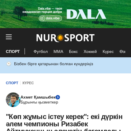
СПОРТ
Футбол
ММА
Бокс
Хоккей
Күрес
Өзге 
Бізбен бірге қатарынан болған күндеріңіз
СПОРТ
КҮРЕС
Ахмет Қамшыбек
Бұрынғы қызметкер
"Көп жұмыс істеу керек": екі дүркін
әлем чемпионы Ризабек