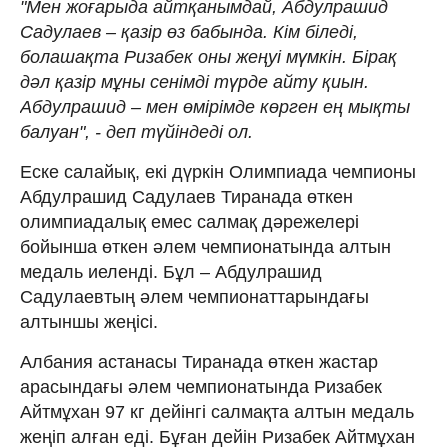
"Мен жоғарыда айтқанымдай, Абдулрашид
Садулаев – қазір өз бабында. Кім біледі,
болашақта Ризабек оны жеңуі мүмкін. Бірақ
дәл қазір мұны сенімді түрде айту қиын.
Абдулрашид – мен өмірімде көрген ең мықты
балуан", - деп түйіндеді ол.
Еске салайық, екі дүркін Олимпиада чемпионы
Абдулрашид Садулаев Тиранада өткен
олимпиадалық емес салмақ дәрежелері
бойынша өткен әлем чемпионатында алтын
медаль иеленді. Бұл – Абдулрашид
Садулаевтың әлем чемпионаттарындағы
алтыншы жеңісі.
Албания астанасы Тиранада өткен жастар
арасындағы әлем чемпионатында Ризабек
Айтмұхан 97 кг дейінгі салмақта алтын медаль
жеңіп алған еді. Бұған дейін Ризабек Айтмұхан