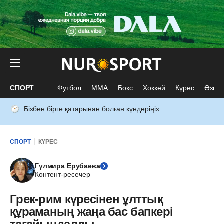
СПОРТ
Футбол
ММА
Бокс
Хоккей
Күрес
Өзге 
Бізбен бірге қатарынан болған күндеріңіз
СПОРТ
КҮРЕС
Гүлмира Ерубаева
Контент-ресечер
Грек-рим күресінен ұлттық
құраманың жаңа бас бапкері