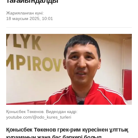
тағайындалды
Жарияланған күні:
18 маусым 2025, 10:01
Қонысбек Төкенов. Видеодан кадр:
youtube.com/@odo_kures_turleri
Қонысбек Төкенов грек-рим күресінен ұлттық
құраманың жаңа бас бапкері болып