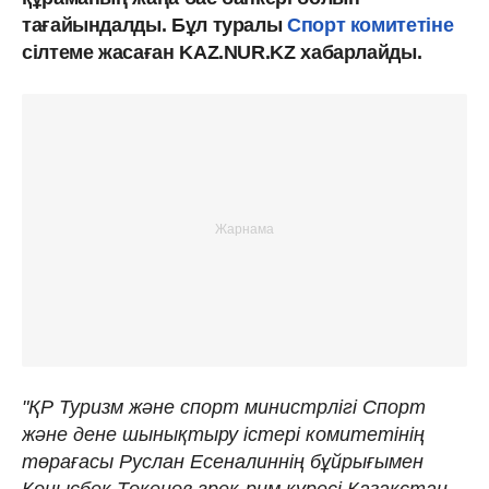
тағайындалды. Бұл туралы
Спорт комитетіне
сілтеме жасаған KAZ.NUR.KZ хабарлайды.
"ҚР Туризм және спорт министрлігі Спорт
және дене шынықтыру істері комитетінің
төрағасы Руслан Есеналиннің бұйрығымен
Қонысбек Төкенов грек-рим күресі Қазақстан