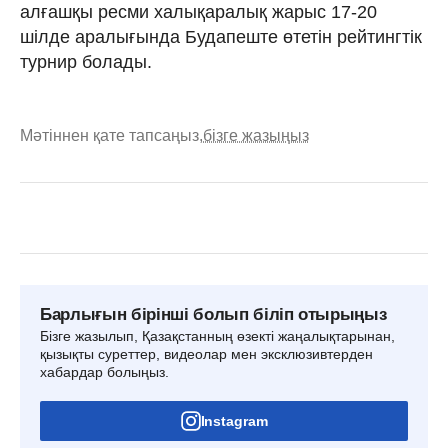
алғашқы ресми халықаралық жарыс 17-20
шілде аралығында Будапеште өтетін рейтингтік
турнир болады.
Мәтіннен қате тапсаңыз,
бізге жазыңыз
Барлығын бірінші болып біліп отырыңыз
Бізге жазылып, Қазақстанның өзекті жаңалықтарынан,
қызықты суреттер, видеолар мен эксклюзивтерден
хабардар болыңыз.
Instagram