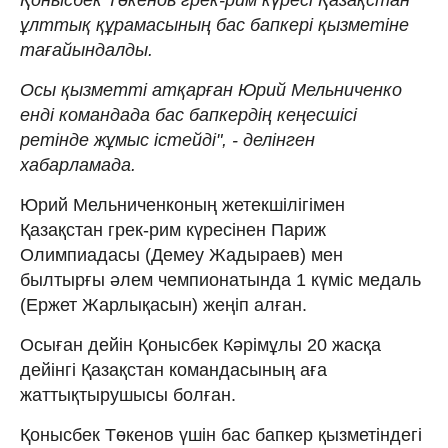
ұлттық құрамасының бас бапкері қызметіне
тағайындалды.
Осы қызметті атқарған Юрий Мельниченко
енді командада бас бапкердің кеңесшісі
ретінде жұмыс істейді", - делінген
хабарламада.
Юрий Мельниченконың жетекшілігімен
Қазақстан грек-рим күресінен Париж
Олимпиадасы (Демеу Жадыраев) мен
былтырғы әлем чемпионатында 1 күміс медаль
(Ержет Жарлықасын) жеңіп алған.
Осыған дейін Қонысбек Кәрімұлы 20 жасқа
дейінгі Қазақстан командасының аға
жаттықтырушысы болған.
Қонысбек Төкенов үшін бас бапкер қызметіндегі