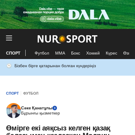
СПОРТ
Футбол
ММА
Бокс
Хоккей
Күрес
Өзге 
Бізбен бірге қатарынан болған күндеріңіз
СПОРТ
ФУТБОЛ
Сәке Қанатұлы
Бұрынғы қызметкер
Өмірге екі аяқсыз келген қазақ