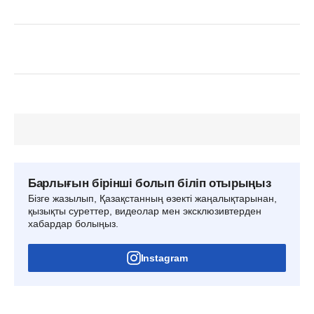
Барлығын бірінші болып біліп отырыңыз
Бізге жазылып, Қазақстанның өзекті жаңалықтарынан,
қызықты суреттер, видеолар мен эксклюзивтерден
хабардар болыңыз.
Instagram