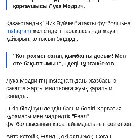
қорғаушысы Лука Модрич.
Қазақстандық "Ник Вуйчич" атақты футболшыға
Instagram
желісіндегі парақшасында жауап
қайырып, алғысын білдірді.
"Көп рахмет саған, қымбатты досым! Мен
өте бақыттымын", - деді Тұрғанбеков.
Лука Модричтің Instagram-дағы жазбасы он
сағатта жарты миллионға жуық қаралым
жинады.
Пікір білдірушілердің басым бөлігі Хорватия
құрамасы мен мадридтік "Реал"
футболшысының қарапайымдылығын сөз еткен.
Айта кетейік, Әлидің екі аяғы жоқ. Соған