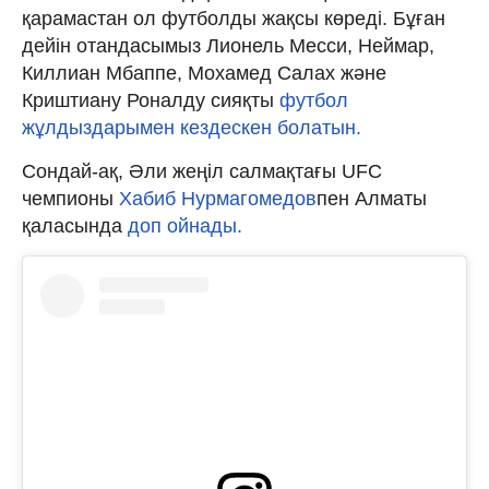
қарамастан ол футболды жақсы көреді. Бұған
дейін отандасымыз Лионель Месси, Неймар,
Киллиан Мбаппе, Мохамед Салах және
Криштиану Роналду сияқты
футбол
жұлдыздарымен кездескен болатын.
Сондай-ақ, Әли жеңіл салмақтағы UFC
чемпионы
Хабиб Нурмагомедов
пен Алматы
қаласында
доп ойнады.