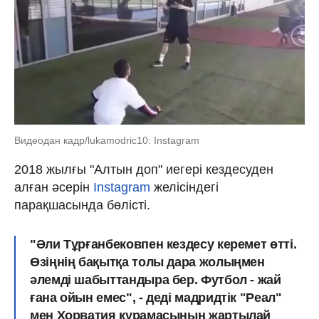
Видеодан кадр/lukamodric10: Instagram
2018 жылғы "Алтын доп" иегері кездесуден
алған әсерін
Instagram
желісіндегі
парақшасында бөлісті.
"Әли Тұрғанбековпен кездесу керемет өтті.
Өзіңнің бақытқа толы дара жолыңмен
әлемді шабыттандыра бер. Футбол - жай
ғана ойын емес", - деді мадридтік "Реал"
мен Хорватия құрамасының жартылай