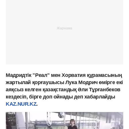
Мадридтік "Реал" мен Хорватия құрамасының
жартылай қорғаушысы Лука Модрич өмірге екі
аяқсыз келген қазақстандық Әли Тұрғанбеков
кездесіп, бірге доп ойнады деп хабарлайды
KAZ.NUR.KZ
.