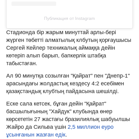
Публикация от Instagram
Стадионда бір жарым минуттай арлы-бері
жүрген төбетті алматылық клбутың қорғаушысы
Сергей Кейлер техникалық аймаққа дейін
көтеріп алып барып, бапкерлік штабқа
табыстаған.
Ал 90 минутқа созылған "Қайрат" пен "Днепр-1"
арасындағы жолдастық кездесу 4:2 есебімен
қазақстандық клубтың пайдасына шешілді.
Еске сала кетсек, бұған дейін "Қайрат"
басшылығының "Хайдук" клубында өнер
көрсететін 27 жастағы бразилиялық шабуылшы
Жайро да Сильва үшін
2,5 миллион еуро
ұсынғанын жазған едік
.