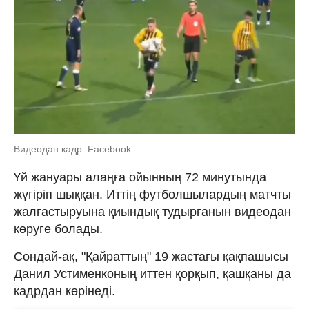
Видеодан кадр: Facebook
Үй жануары алаңға ойынның 72 минутында
жүгіріп шыққан. Иттің футболшылардың матчты
жалғастыруына қиындық тудырғанын видеодан
көруге болады.
Сондай-ақ, "Қайраттың" 19 жастағы қақпашысы
Данил Устименконың иттен қорқып, қашқаны да
кадрдан көрінеді.