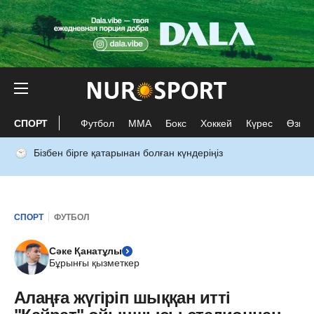
СПОРТ
Футбол
ММА
Бокс
Хоккей
Күрес
Өзге 
Бізбен бірге қатарынан болған күндеріңіз
СПОРТ
ФУТБОЛ
Сәке Қанатұлы
Бұрынғы қызметкер
Алаңға жүгіріп шыққан итті