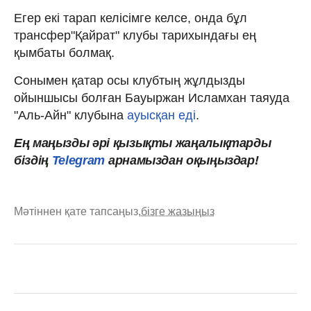
Егер екі тарап келісімге келсе, онда бұл
трансфер"Қайрат" клубы тарихындағы ең
қымбаты болмақ.
Сонымен қатар осы клубтың жұлдызды
ойыншысы болған Бауыржан Исламхан таяуда
"Аль-Айн" клубына
ауысқан еді
.
Ең маңызды әрі қызықты жаңалықтарды
біздің
Telegram
арнамыздан оқыңыздар!
Мәтіннен қате тапсаңыз,
бізге жазыңыз