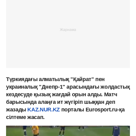
Түркиядағы алматылық "Қайрат" пен
украиналық "Днепр-1" арасындағы жолдастық
кездесуде қызық жағдай орын алды. Матч
барысында алаңға ит жүгіріп шыққан деп
жазады
KAZ.NUR.KZ
порталы Eurosport.ru-қа
сілтеме жасап.