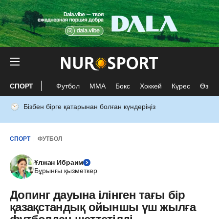
СПОРТ
Футбол
ММА
Бокс
Хоккей
Күрес
Өзге 
Бізбен бірге қатарынан болған күндеріңіз
СПОРТ
ФУТБОЛ
Ұлжан Ибраим
Бұрынғы қызметкер
Допинг дауына ілінген тағы бір
қазақстандық ойыншы үш жылға