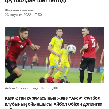
футболдан шеттетілді
Жарияланған күні:
23 маусым 2022, 17:50
Айбол Әбікен ортада. Фото: ҚФФ
Қазақстан құрамасының және "Ақсу" футбол
клубының ойыншысы Айбол Әбікен допингке