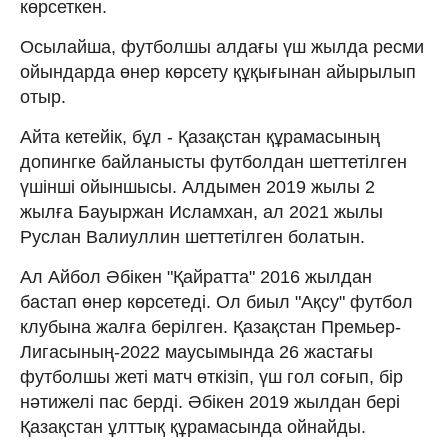
көрсеткен.
Осылайша, футболшы алдағы үш жылда ресми
ойындарда өнер көрсету құқығынан айырылып
отыр.
Айта кетейік, бұл - Қазақстан құрамасының
допингке байланысты футболдан шеттетілген
үшінші ойыншысы. Алдымен 2019 жылы 2
жылға Бауыржан Исламхан, ал 2021 жылы
Руслан Валиуллин шеттетілген болатын.
Ал Айбол Әбікен "Қайратта" 2016 жылдан
бастап өнер көрсетеді. Ол биыл "Ақсу" футбол
клубына жалға берілген. Қазақстан Премьер-
Лигасының-2022 маусымында 26 жастағы
футболшы жеті матч өткізіп, үш гол соғып, бір
нәтижелі пас берді. Әбікен 2019 жылдан бері
Қазақстан ұлттық құрамасында ойнайды.