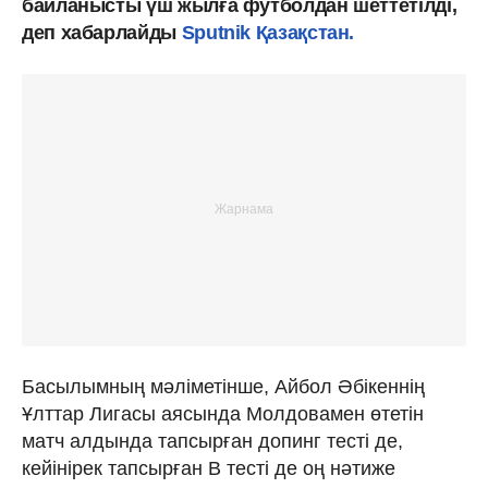
байланысты үш жылға футболдан шеттетілді,
деп хабарлайды
Sputnik Қазақстан.
Басылымның мәліметінше, Айбол Әбікеннің
Ұлттар Лигасы аясында Молдовамен өтетін
матч алдында тапсырған допинг тесті де,
кейінірек тапсырған B тесті де оң нәтиже