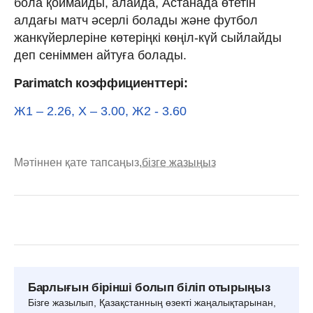
бола қоймайды, алайда, Астанада өтетін
алдағы матч әсерлі болады және футбол
жанкүйерлеріне көтеріңкі көңіл-күй сыйлайды
деп сеніммен айтуға болады.
Parimatch коэффициенттері:
Ж1 – 2.26, Х – 3.00, Ж2 - 3.60
Мәтіннен қате тапсаңыз,
бізге жазыңыз
Барлығын бірінші болып біліп отырыңыз
Бізге жазылып, Қазақстанның өзекті жаңалықтарынан,