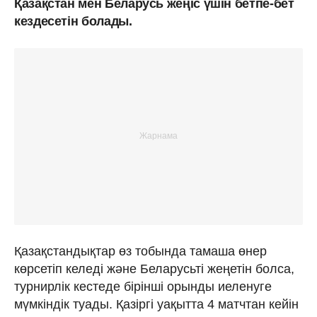
Қазақстан мен Беларусь жеңіс үшін бетпе-бет
кездесетін болады.
Қазақстандықтар өз тобында тамаша өнер
көрсетіп келеді және Беларусьті жеңетін болса,
турнирлік кестеде бірінші орынды иеленуге
мүмкіндік туады. Қазіргі уақытта 4 матчтан кейін