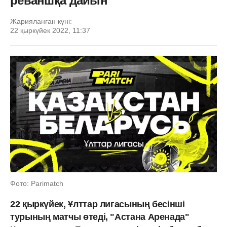
реваншқа дайын
Жарияланған күні:
22 қыркүйек 2022, 11:37
Фото: Parimatch
22 қыркүйек, Ұлттар лигасының бесінші
турының матчы өтеді, "Астана Аренада"