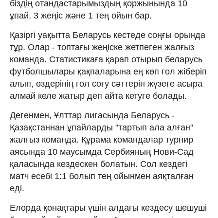
біздің отандастарымыздың қоржынында 10
ұпай, 3 жеңіс және 1 тең ойын бар.
Қазіргі уақытта Беларусь кестеде соңғы орында
тұр. Олар - топтағы жеңіске жетпеген жалғыз
команда. Статистикаға қарап отырып беларусь
футболшылары қақпаларына ең көп гол жіберіп
алып, өздерінің гол соғу сәттерін жүзеге асыра
алмай келе жатыр деп айта кетуге болады.
Дегенмен, Ұлттар лигасында Беларусь -
Қазақстаннан ұпайларды "тартып ала алған"
жалғыз команда. Құрама командалар турнир
аясында 10 маусымда Сербияның Нови-Сад
қаласында кездескен болатын. Сол кездегі
матч есебі 1:1 болып тең ойынмен аяқталған
еді.
Елорда қонақтары үшін алдағы кездесу шешуші