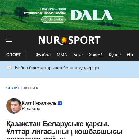
СПОРТ
Футбол
ММА
Бокс
Хоккей
Күрес
Өзге 
Бізбен бірге қатарынан болған күндеріңіз
СПОРТ
ФУТБОЛ
Куат Нуралиулы
Редактор
Қазақстан Беларуське қарсы.
Ұлттар лигасының көшбасшысы