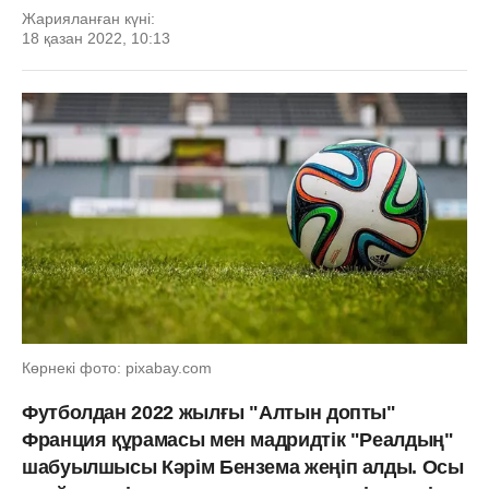
Жарияланған күні:
18 қазан 2022, 10:13
Көрнекі фото: pixabay.com
Футболдан 2022 жылғы "Алтын допты"
Франция құрамасы мен мадридтік "Реалдың"
шабуылшысы Кәрім Бензема жеңіп алды. Осы