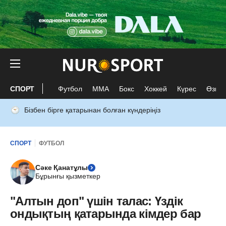
СПОРТ
Футбол
ММА
Бокс
Хоккей
Күрес
Өзге 
Бізбен бірге қатарынан болған күндеріңіз
СПОРТ
ФУТБОЛ
Сәке Қанатұлы
Бұрынғы қызметкер
"Алтын доп" үшін талас: Үздік
ондықтың қатарында кімдер бар