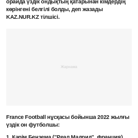
орайда үздік ондықтың қатарынан кімдердің
көрінгені белгілі болды, деп жазады
KAZ.NUR.KZ тілшісі.
France Football нұсқасы бойынша 2022 жылғы
үздік он футболшы:
1. Кәрім Бензема ("Реал Мадрид", Франция)