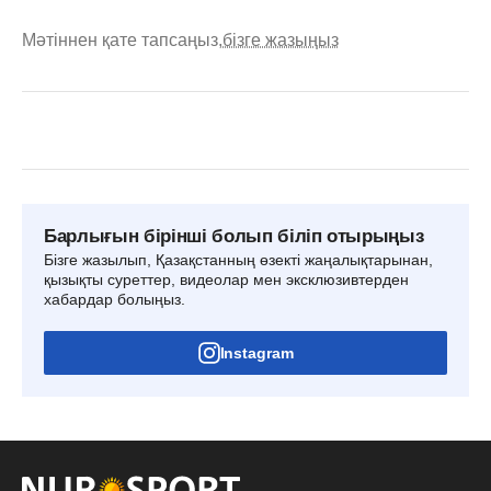
Мәтіннен қате тапсаңыз,
бізге жазыңыз
Барлығын бірінші болып біліп отырыңыз
Бізге жазылып, Қазақстанның өзекті жаңалықтарынан,
қызықты суреттер, видеолар мен эксклюзивтерден
хабардар болыңыз.
Instagram