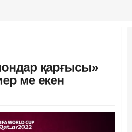
иондар қарғысы»
иер ме екен