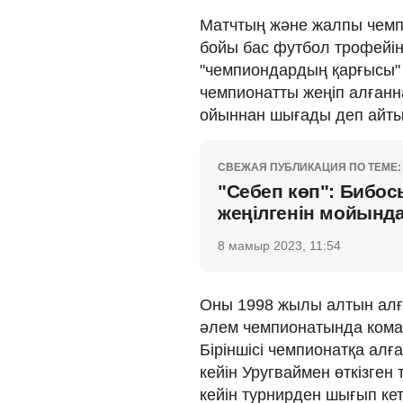
Матчтың және жалпы чемп
бойы бас футбол трофейін
"чемпиондардың қарғысы" 
чемпионатты жеңіп алғанна
ойыннан шығады деп айты
СВЕЖАЯ ПУБЛИКАЦИЯ ПО ТЕМЕ:
"Себеп көп": Бибо
жеңілгенін мойында
8 мамыр 2023, 11:54
Оны 1998 жылы алтын алғ
әлем чемпионатында коман
Біріншісі чемпионатқа ал
кейін Уругваймен өткізген
кейін турнирден шығып кет