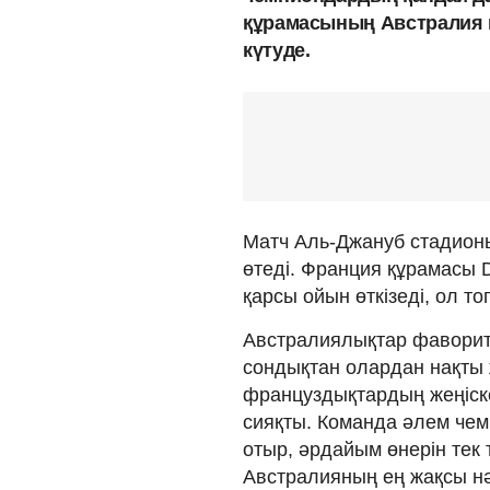
құрамасының Австралия 
күтуде.
Матч Аль-Джануб стадионы
өтеді. Франция құрамасы D
қарсы ойын өткізеді, ол то
Австралиялықтар фаворитт
сондықтан олардан нақты ж
француздықтардың жеңіске
сияқты. Команда әлем че
отыр, әрдайым өнерін тек т
Австралияның ең жақсы н