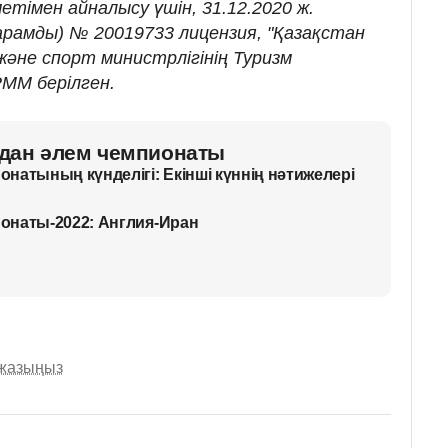
етімен айналысу үшін, 31.12.2020 ж.
жарамды) № 20019733 лицензия, "Қазақстан
әне спорт министрлігінің Туризм
ММ берілген.
дан әлем чемпионаты
натының күнделігі: Екінші күннің нәтижелері
онаты-2022: Англия-Иран
 жазыңыз