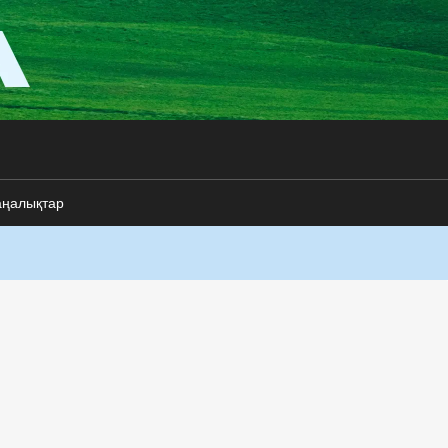
аңалықтар