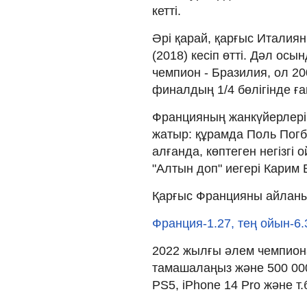
кетті.
Әрі қарай, қарғыс Италия
(2018) кесіп өтті. Дәл ос
чемпион - Бразилия, ол 2
финалдың 1/4 бөлігінде ған
Францияның жанкүйерлері 
жатыр: құрамда Поль Пог
алғанда, көптеген негізгі
"Алтын доп" иегері Карим 
Қарғыс Францияны айланы
Франция-1.27, тең ойын-6.
2022 жылғы әлем чемпиона
тамашалаңыз және 500 000
PS5, iPhone 14 Pro және т