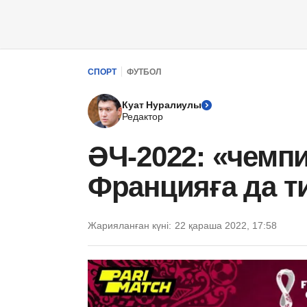
СПОРТ
ФУТБОЛ
Куат Нуралиулы
Редактор
ӘЧ-2022: «чемп
Францияға да т
Жарияланған күні:
22 қараша 2022, 17:58