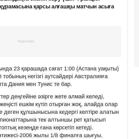
құрамасына қарсы алғашқы матчын асыға
нда 23 қарашада сағат 1:00 (Астана уақыты)
 тобының негізгі аутсайдері Австралияға
пта Дания мен Тунис те бар.
ер деңгейіне әзірге жете алмай келеді,
еңісті ешкім күтіп отырған жоқ, алайда олар
 деген құлшынысына кедергі келтіре алатын
мпионаттарына тек алтыншы рет қатысып
оптық кезеңде ғана көрсетіп кетеді.
әтижесі-2006 жылы 1/8 финалға шығуы.