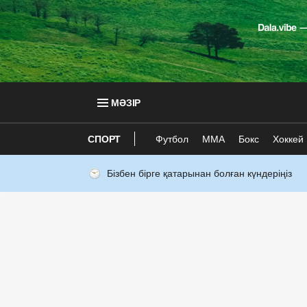
МӘЗІР
СПОРТ
Футбол
ММА
Бокс
Хоккей
Бізбен бірге қатарынан болған күндеріңіз