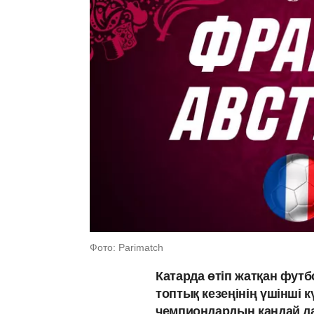
Фото: Parimatch
Катарда өтіп жатқан фут
топтық кезеңінің үшінші к
чемпиондардың қандай да