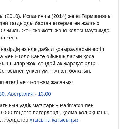
ны (2010), Испанияны (2014) және Германияны
ындай тағдырды бастан өткермеген жалғыз
002 жылы жеңіске жетті және келесі маусымда
а кетті.
қазірдің өзінде дабыл қоңырауларын естіп
ба мен Нголо Канте ойыншыларын қоса
 ойыншылар жоқ, сондай-ақ жарақат алған
Бенземнен үлкен үміт күткен болатын.
п өтеді ме? Болжам жасаңыз!
30, Австралия - 13.00
тының үздік матчтарын Parimatch-пен
 000 теңгеге пәтерлерді, қолма-қол ақшаны,
.б. жүлделер
ұтысына қатысыңыз
.