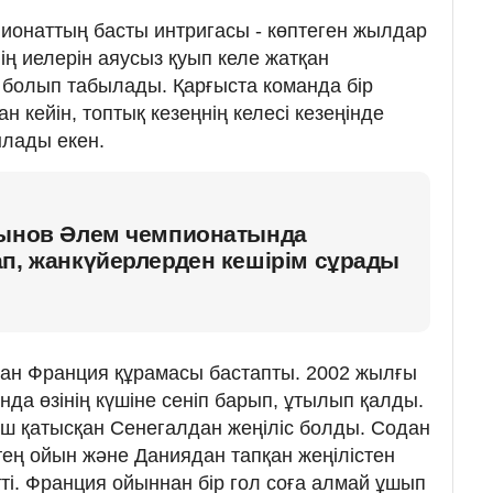
ионаттың басты интригасы - көптеген жылдар
ің иелерін аяусыз қуып келе жатқан
болып табылады. Қарғыста команда бір
н кейін, топтық кезеңнің келесі кезеңінде
лады екен.
сынов Әлем чемпионатында
п, жанкүйерлерден кешірім сұрады
ан Франция құрамасы бастапты. 2002 жылғы
да өзінің күшіне сеніп барып, ұтылып қалды.
ғаш қатысқан Сенегалдан жеңіліс болды. Содан
 тең ойын және Даниядан тапқан жеңілістен
ті. Франция ойыннан бір гол соға алмай ұшып