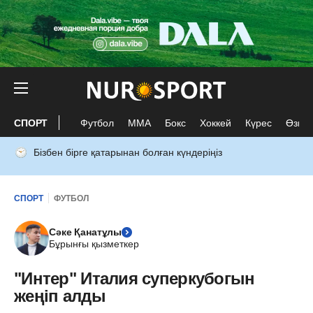
СПОРТ
Футбол
ММА
Бокс
Хоккей
Күрес
Өзге 
Бізбен бірге қатарынан болған күндеріңіз
СПОРТ
ФУТБОЛ
Сәке Қанатұлы
Бұрынғы қызметкер
"Интер" Италия суперкубогын
жеңіп алды