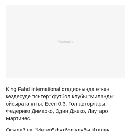
King Fahd International стадионында өткен
кездесуде "Интер" футбол клубы "Миланды"
ойсырата ұтты. Есеп 0:3. Гол авторлары:
Федерико Димарко, Эдин Джеко, Лаутаро
Мартинес.
Осылайша, "Интер" футбол клубы Италия