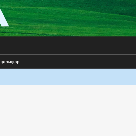
аңалықтар