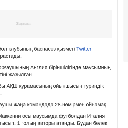
бол клубының баспасөз қызметі
Twitter
 растады.
орғаушының Англия біріншілігінде маусымның
тіні жазылған.
убы АҚШ құрамасының ойыншысын туриндік
.
аушы жаңа командада 28-нөмірмен ойнамақ.
н Маккенни осы маусымда футболдан Италия
қатысып, 1 голың авторы атанды. Бұдан бөлек