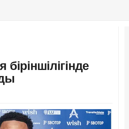
 біріншілігінде
лды