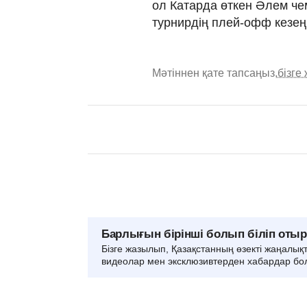
ол Катарда өткен Әлем ч
турнирдің плей-офф кезең
Мәтіннен қате тапсаңыз,
бізге
Барлығын бірінші болып біліп оты
Бізге жазылып, Қазақстанның өзекті жаңалық
видеолар мен эксклюзивтерден хабардар бо