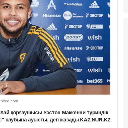
united.com
ай қорғаушысы Уэстон Маккенни туриндік
с" клубына ауысты, деп жазады KAZ.NUR.KZ