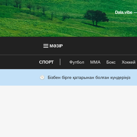
МӘЗІР
СПОРТ
Футбол
ММА
Бокс
Хоккей
Бізбен бірге қатарынан болған күндеріңіз