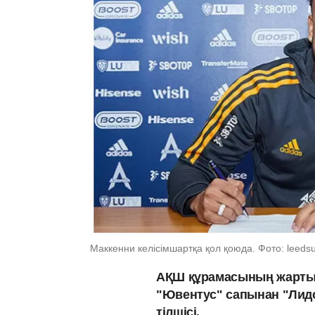
Маккенни келісімшартқа қол қоюда. Фото: leeds
АҚШ құрамасының жартыл
"Ювентус" сапынан "Лид
тілшісі.