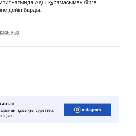
емпионатында АҚШ құрамасымен бірге
іне дейін барды.
 жазыңыз
рыңыз
Instagram
тарынан, қызықты суреттер,
лыңыз.