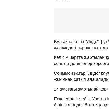
Бұл ақпаратты "Лидс" фут
желісіндегі парақшасында
Келісімшартта жартылай қ
соңына дейін өнер көрсете
Сонымен қатар "Лидс" кл
ұжымнан сатып ала алады
24 жастағы жартылай қорғ
Еске сала кетейік, Уэсто
біріншілігінде 15 матчқа 