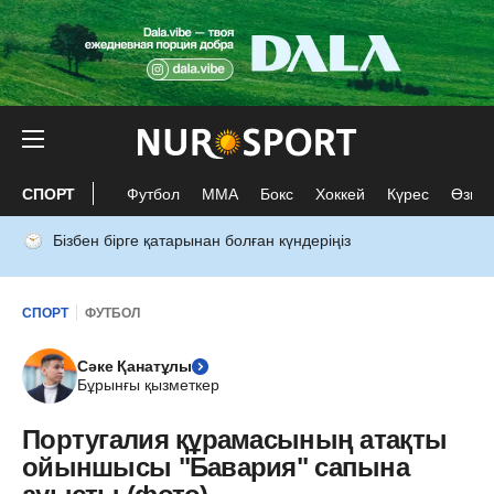
СПОРТ
Футбол
ММА
Бокс
Хоккей
Күрес
Өзге 
Бізбен бірге қатарынан болған күндеріңіз
СПОРТ
ФУТБОЛ
Сәке Қанатұлы
Бұрынғы қызметкер
Португалия құрамасының атақты
ойыншысы "Бавария" сапына