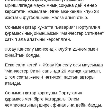
біріншілігінде маусымның соңына дейін өнер
көрсететіні жазылған. Яғни мюнхендік клуб 28
жастағы футболшыны жалға алып отыр.
Сонымен қатар құжатта "Бавария" Португалия
құрамасының ойыншысын "Манчестер Ситиден"
сатып ала алатыны көрсетілген.
Жоау Канселу мюнхендік клубта 22-нөмірмен
ойнайтын болды.
Еске сала кетейік, Жоау Канселу осы маусымда
"Манчестер Сити" сапында 26 матчқа қатысып,
2 гол соқты және 4 нәтижелі пастың авторы
атанды.
Сонымен қатар қорғаушы Португалия
құрамасымен бірге Катардағы Әлем
чемпионатының ширек финалына дейін барды.