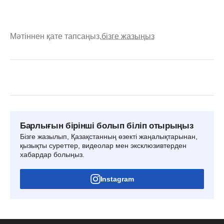
Мәтіннен қате тапсаңыз,
бізге жазыңыз
Барлығын бірінші болып біліп отырыңыз
Бізге жазылып, Қазақстанның өзекті жаңалықтарынан,
қызықты суреттер, видеолар мен эксклюзивтерден
хабардар болыңыз.
Instagram