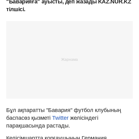
"Баварияға" ауысты, деп жазады KAZ.NUR.KZ
тілшісі.
Бұл ақпаратты "Бавария" футбол клубының
баспасөз қызметі
Twitter
желісіндегі
парақшасында растады.
Келісімшартта қорғаушының Германия