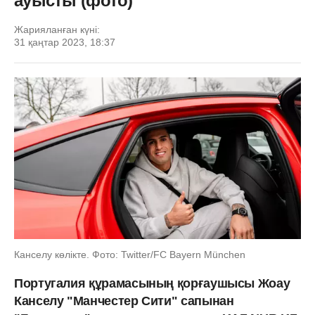
ауысты (фото)
Жарияланған күні:
31 қаңтар 2023, 18:37
Канселу көлікте. Фото: Twitter/FC Bayern München
Португалия құрамасының қорғаушысы Жоау
Канселу "Манчестер Сити" сапынан