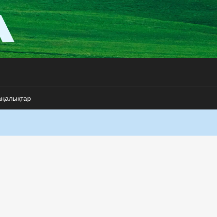
аңалықтар