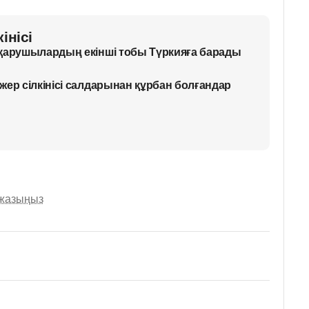
інісі
қарушылардың екінші тобы Түркияға барады
жер сілкінісі салдарынан құрбан болғандар
 жазыңыз