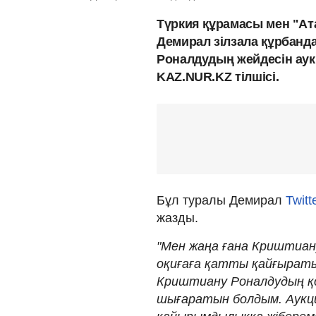
Түркия құрамасы мен "А
Демирал зілзала құрбанд
Роналдудың жейдесін ау
KAZ.NUR.KZ тілшісі.
Бұл туралы Демирал
Twitt
жазды.
"Мен жаңа ғана Криштиан
оқиғаға қатты қайғыраты
Криштиану Роналдудың қо
шығаратын болдым. Аукц