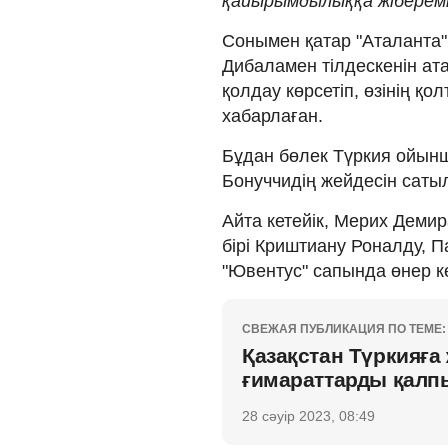
қайырымдылыққа жібереміз
Сонымен қатар "Аталанта"
Дибаламен тілдескенін ат
қолдау көрсетіп, өзінің қо
хабарлаған.
Бұдан бөлек Түркия ойын
Бонуччидің жейдесін саты
Айта кетейік, Мерих Дем
бірі Криштиану Роналду, 
"Ювентус" сапында өнер к
СВЕЖАЯ ПУБЛИКАЦИЯ ПО ТЕМЕ:
Қазақстан Түркияға 
ғимараттарды қалпы
28 сәуір 2023, 08:49