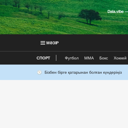
МӘЗІР
СПОРТ
Футбол
ММА
Бокс
Хоккей
Бізбен бірге қатарынан болған күндеріңіз