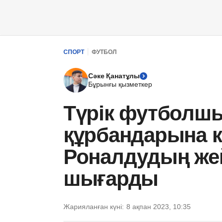
СПОРТ
ФУТБОЛ
Сәке Қанатұлы
Бұрынғы қызметкер
Түрік футболшы
құрбандарына к
Роналдудың жей
шығарды
Жарияланған күні:
8 ақпан 2023, 10:35