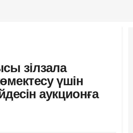
сы зілзала
өмектесу үшін
десін аукционға