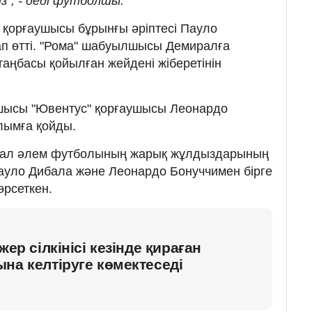
", - деді футболшы.
 қорғаушысы бұрынғы әріптесі Пауло
ап өтті. "Рома" шабуылшысы Демиралға
лтаңбасы қойылған жейдені жіберетінін
шысы "Ювентус" қорғаушысы Леонардо
лымға қойды.
ирал әлем футболының жарық жұлдыздарының
Пауло Дибала және Леонардо Бонуччимен бірге
өрсеткен.
жер сілкінісі кезінде қираған
на келтіруге көмектеседі