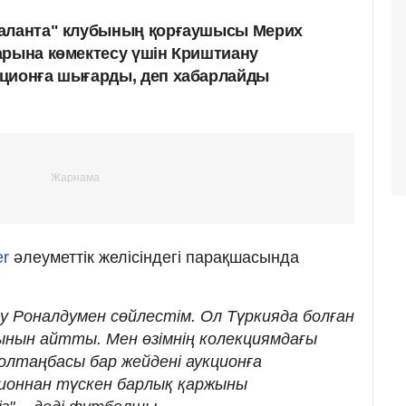
таланта" клубының қорғаушысы Мерих
арына көмектесу үшін Криштиану
кционға шығарды, деп хабарлайды
er
әлеуметтік желісіндегі парақшасында
у Роналдумен сөйлестім. Ол Түркияда болған
нын айтты. Мен өзімнің колекциямдағы
лтаңбасы бар жейдені аукционға
ионнан түскен барлық қаржыны