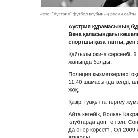
Фото: "Аустрия" футбол клубының ресми сайты
Аустрия құрамасының б
Вена қаласындағы көшеле
спортшы қаза тапты, деп
Қайғылы оқиға сәрсенбі, 8
жанында болды.
Полиция қызметкерлері оқи
11:40 шамасында келді, 
жоқ.
Қазіргі уақытта тергеу жұ
Айта кетейік, Волкан Кахра
клубтарда доп тепкен. Со
да өнер көрсетті. Ол 2009
атқарды.