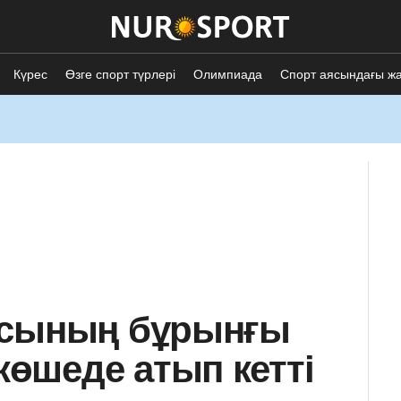
Күрес
Өзге спорт түрлері
Олимпиада
Спорт аясындағы ж
асының бұрынғы
өшеде атып кетті