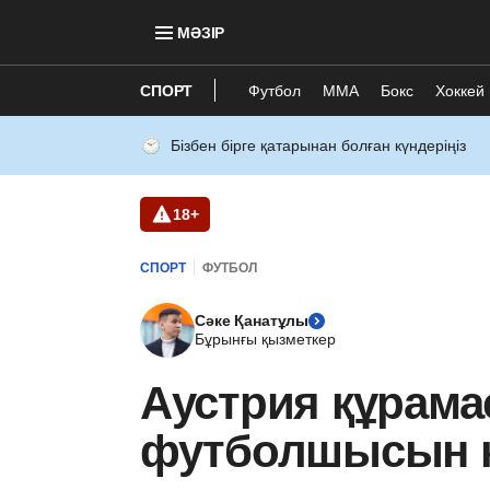
МӘЗІР
СПОРТ
Футбол
ММА
Бокс
Хоккей
Бізбен бірге қатарынан болған күндеріңіз
18+
СПОРТ
ФУТБОЛ
Сәке Қанатұлы
Бұрынғы қызметкер
Аустрия құрам
футболшысын к