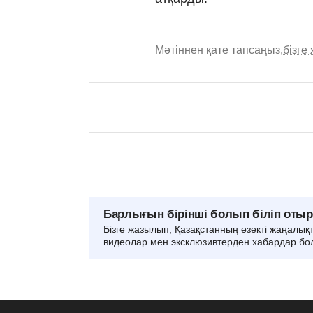
Мәтіннен қате тапсаңыз,
бізге
Барлығын бірінші болып біліп оты
Бізге жазылып, Қазақстанның өзекті жаңалық
видеолар мен эксклюзивтерден хабардар бо