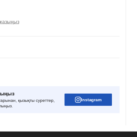
 жазыңыз
рыңыз
Instagram
тарынан, қызықты суреттер,
лыңыз.