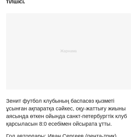
тілшісі.
Зенит футбол клубының баспасөз қызметі
ұсынған ақпаратқа сәйкес, оқу-жаттығу жиыны
аясында өткен ойында санкт-петербургтік клуб
қарсыласын 8:0 есебімен ойсырата ұтты.
Гол авторлары: Иван Сергеев (пента-трик),