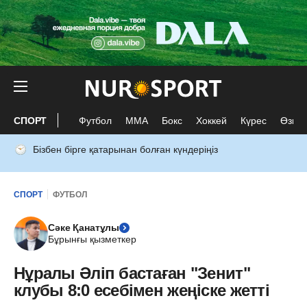
СПОРТ
Футбол
ММА
Бокс
Хоккей
Күрес
Өзге 
Бізбен бірге қатарынан болған күндеріңіз
СПОРТ
ФУТБОЛ
Сәке Қанатұлы
Бұрынғы қызметкер
Нұралы Әліп бастаған "Зенит"
клубы 8:0 есебімен жеңіске жетті