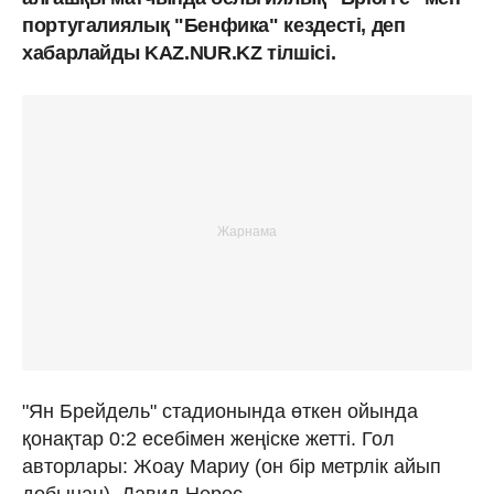
португалиялық "Бенфика" кездесті, деп
хабарлайды KAZ.NUR.KZ тілшісі.
"Ян Брейдель" стадионында өткен ойында
қонақтар 0:2 есебімен жеңіске жетті. Гол
авторлары: Жоау Мариу (он бір метрлік айып
добынан), Давид Нерес.