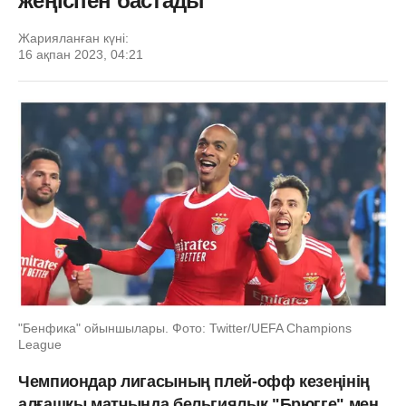
жеңіспен бастады
Жарияланған күні:
16 ақпан 2023, 04:21
"Бенфика" ойыншылары. Фото: Twitter/UEFA Champions
League
Чемпиондар лигасының плей-офф кезеңінің
алғашқы матчында бельгиялық "Брюгге" мен