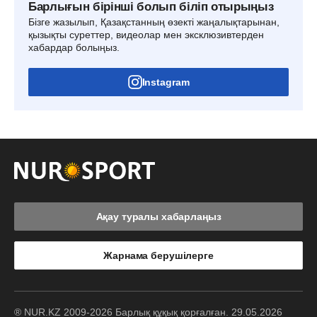
Барлығын бірінші болып біліп отырыңыз
Бізге жазылып, Қазақстанның өзекті жаңалықтарынан,
қызықты суреттер, видеолар мен эксклюзивтерден
хабардар болыңыз.
Instagram
Ақау туралы хабарлаңыз
Жарнама берушілерге
® NUR.KZ 2009-2026 Барлық құқық қорғалған. 29.05.2026