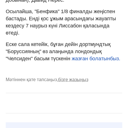
Осылайша, "Бенфика" 1/8 финалды жеңіспен
бастады. Енді қос ұжым арасындағы жауапты
кездесу 7 наурыз күні Лиссабон қаласында
өтеді.
Еске сала кетейік, бұған дейін дортмундтық
"Боруссияның" өз алаңында лондондық
"Челсиден" басым түскенін
жазған болатынбыз.
Мәтіннен қате тапсаңыз,
бізге жазыңыз