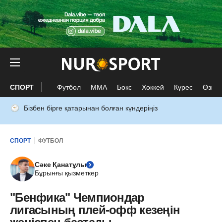
СПОРТ
Футбол
ММА
Бокс
Хоккей
Күрес
Өзге 
Бізбен бірге қатарынан болған күндеріңіз
СПОРТ
ФУТБОЛ
Сәке Қанатұлы
Бұрынғы қызметкер
"Бенфика" Чемпиондар
лигасының плей-офф кезеңін