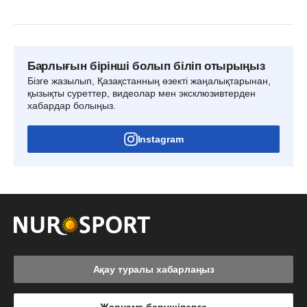
Барлығын бірінші болып біліп отырыңыз
Бізге жазылып, Қазақстанның өзекті жаңалықтарынан,
қызықты суреттер, видеолар мен эксклюзивтерден
хабардар болыңыз.
Instagram
Ақау туралы хабарлаңыз
Жарнама берушілерге