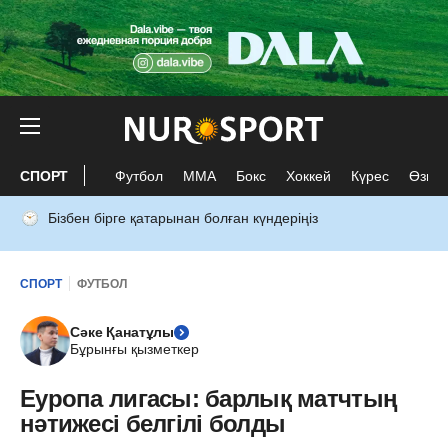
СПОРТ
Футбол
ММА
Бокс
Хоккей
Күрес
Өзге 
Бізбен бірге қатарынан болған күндеріңіз
СПОРТ
ФУТБОЛ
Сәке Қанатұлы
Бұрынғы қызметкер
Еуропа лигасы: барлық матчтың
нәтижесі белгілі болды