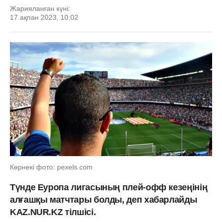
Жарияланған күні:
17 ақпан 2023, 10:02
Көрнекі фото: pexels.com
Түнде Еуропа лигасының плей-офф кезеңінің
алғашқы матчтары болды, деп хабарлайды
KAZ.NUR.KZ тілшісі.