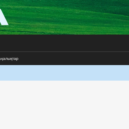
аңалықтар