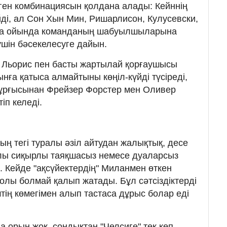
ен комбинациясын қолдана алады: Кейннің
і, ал Сон Хын Мин, Ришарлисон, Кулусевски,
ра ойында команданың шабуылшыларына
үшін бәсекелесуге дайын.
го Льорис пен басты жартылай қорғаушысы
ға қатыса алмайтыны көңіл-күйді түсіреді,
тұрғысынан Фрейзер Форстер мен Оливер
іп келеді.
ң тегі туралы әзіл айтудан жалықтық, десе
олы сиқырлы таяқшасыз немесе дуаларсыз
Кейде "ақсүйектердің" Миланмен өткен
лы болмай қалып жатады. Бұл сәтсіздіктерді
тің көмегімен алып тастаса дұрыс болар еді
ға орын жоқ, сондықтан "Челсиге" тек көп