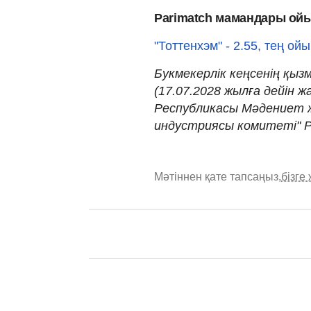
Parimatch мамандары ой
"Тоттенхэм" - 2.55, тең ойын
Букмекерлік кеңсенің қызм
(17.07.2028 жылға дейін 
Республикасы Мәдениет ж
индустриясы комитеті" Р
Мәтіннен қате тапсаңыз,
бізге