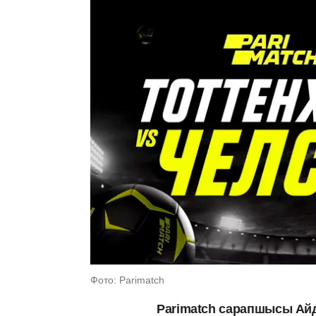
Фото: Parimatch
Parimatch сарапшысы Ай