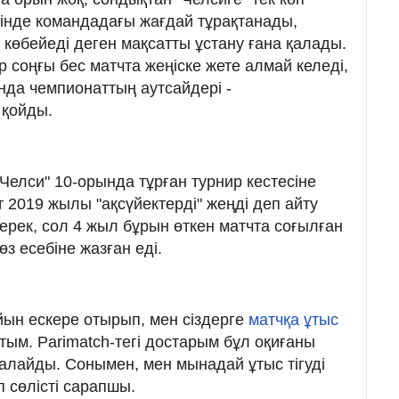
нінде командадағы жағдай тұрақтанады,
көбейеді деген мақсатты ұстану ғана қалады.
 соңғы бес матчта жеңіске жете алмай келеді,
ында чемпионаттың аутсайдері -
 қойды.
"Челси" 10-орында тұрған турнир кестесіне
т 2019 жылы "ақсүйектерді" жеңді деп айту
керек, сол 4 жыл бұрын өткен матчта соғылған
з есебіне жазған еді.
йын ескере отырып, мен сіздерге
матчқа ұтыс
тым. Parimatch-тегі достарым бұл оқиғаны
алайды. Сонымен, мен мынадай ұтыс тігуді
п сөлісті сарапшы.