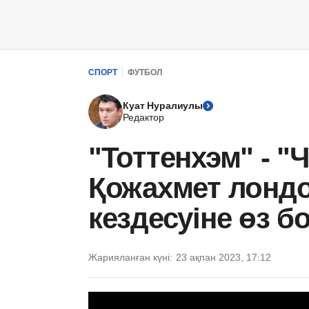
СПОРТ
ФУТБОЛ
Куат Нуралиулы
Редактор
"Тоттенхэм" - "
Қожахмет лонд
кездесуіне өз 
Жарияланған күні:
23 ақпан 2023, 17:12