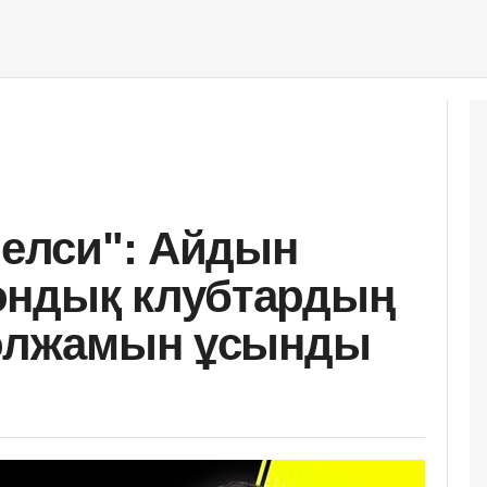
Челси": Айдын
ондық клубтардың
болжамын ұсынды