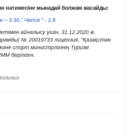
ын нәтижесіне мынадай болжам жасайды:
 – 3.30," Челси " - 2.8
етімен айналысу үшін, 31.12.2020 ж.
жарамды) № 20019733 лицензия, "Қазақстан
әне спорт министрлігінің Туризм
ММ берілген.
 жазыңыз