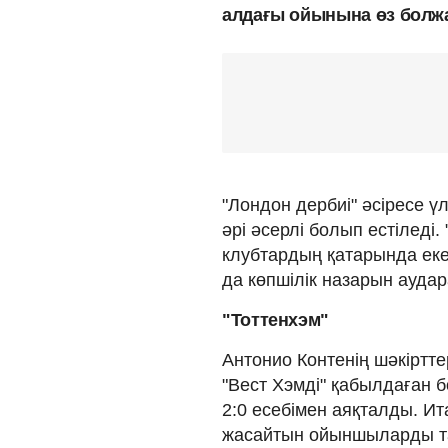
алдағы ойынына өз болжа
"Лондон дербиі" әсіресе ү
әрі әсерлі болып естіледі.
клубтардың қатарында ек
да көпшілік назарын аудар
"Тоттенхэм"
Антонио Контенің шәкіртте
"Вест Хэмді" қабылдаған 
2:0 есебімен аяқталды. 
жасайтын ойыншыларды таң