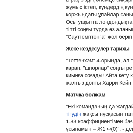
жұмыс істеп, күндердің кү
қоржындағы ұпайлар саны 
Осы уақытта лондондықтар
тіпті соңғы турда өз алаң
"Саутгемптонға" жол беріп
Жеке кездесулер тарихы
"Тоттенхэм" 4-орында, ал 
қарап, "шпорлар" соңғы ре
қиынға соғады! Айта кету 
жалғыз допты Харри Кейн ө
Матчқа болжам
"Екі команданың да жағда
тігудің
жақсы нұсқасын тап
1.83-коэффициентімен бағ
ұсынамын – Ж1 Ф(0)", - де