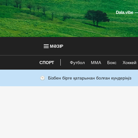
МӘЗІР
СПОРТ
Футбол
ММА
Бокс
Хоккей
Бізбен бірге қатарынан болған күндеріңіз