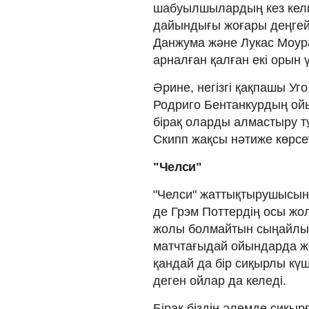
шабуылшылардың кез келг
дайындығы жоғары деңгейд
Данжума және Лукас Моу
арналған қалған екі орын 
Әрине, негізгі қақпашы У
Родриго Бентанкурдың ойын
бірақ оларды алмастыру 
Скипп жақсы нәтиже көрсет
"Челси"
"Челси" жаттықтырушысыны
де Грэм Поттердің осы ж
жолы болмайтын сыңайлы. 
матчтағыдай ойындарда жо
қандай да бір сиқырлы күш
деген ойлар да келеді.
Бірақ біздің әлемде сиқыр