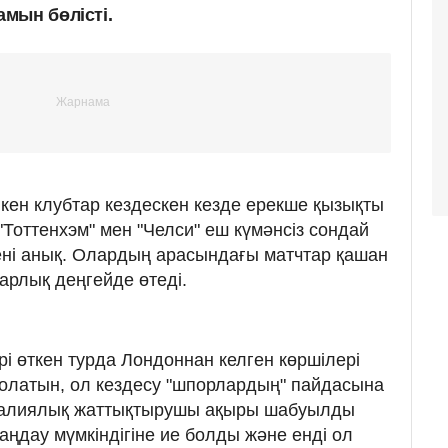
мын бөлісті.
лкен клубтар кездескен кезде ерекше қызықты
 "Тоттенхэм" мен "Челси" еш күмәнсіз сондай
ені анық. Олардың арасындағы матчтар қашан
арлық деңгейде өтеді.
рі өткен турда Лондоннан келген көршілері
болатын, ол кездесу "шпорлардың" пайдасына
Италиялық жаттықтырушы ақыры шабуылды
дау мүмкіндігіне ие болды және енді ол