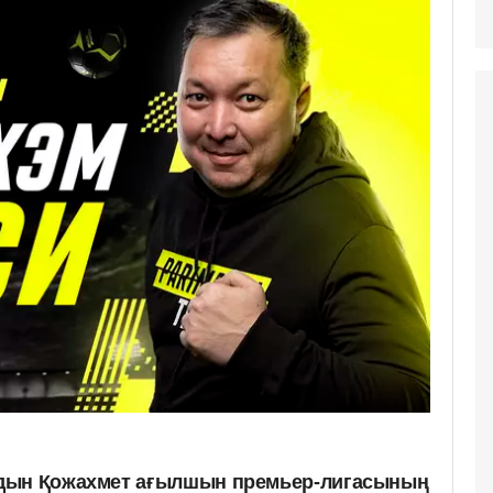
дын Қожахмет ағылшын премьер-лигасының