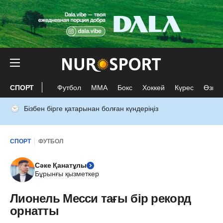
СПОРТ
Футбол
ММА
Бокс
Хоккей
Күрес
Өзге 
Бізбен бірге қатарынан болған күндеріңіз
СПОРТ
ФУТБОЛ
Сәке Қанатұлы
Бұрынғы қызметкер
Лионель Месси тағы бір рекорд
орнатты