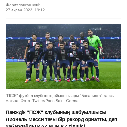
Жарияланған күні:
27 ақпан 2023, 19:12
"ПСЖ" футбол клубының ойыншылары "Баварияға" қарсы
матчта. Фото: Twitter/Paris Saint-Germain
Паиждік "ПСЖ" клубының шабуылшысы
Лионель Месси тағы бір рекорд орнатты, деп
хабарлайды KAZ.NUR.KZ тілшісі.