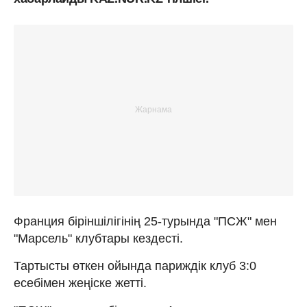
Франция біріншілігінің 25-турында "ПСЖ" мен
"Марсель" клубтары кездесті.
Тартысты өткен ойында париждік клуб 3:0
есебімен жеңіске жетті.