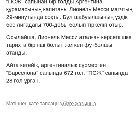
"ПСЖ" сапынан бір голды Аргентина
құрамасының капитаны Лионель Месси матчтың
29-минутында соқты. Бұл шабуылшының үздік
бес лигадағы 700-добы болып тіркеліп отыр.
Осылайша, Лионель Месси аталған көрсеткішке
тарихта бірінші болып жеткен футболшы
атанды.
Айта кетейік, аргентиналық сұрмерген
"Барселона" сапында 672 гол, "ПСЖ" сапында
28 гол ұрған.
Мәтіннен қате тапсаңыз,
бізге жазыңыз