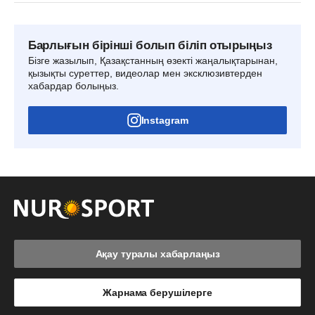
Барлығын бірінші болып біліп отырыңыз
Бізге жазылып, Қазақстанның өзекті жаңалықтарынан,
қызықты суреттер, видеолар мен эксклюзивтерден
хабардар болыңыз.
Instagram
Ақау туралы хабарлаңыз
Жарнама берушілерге