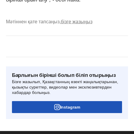
Мәтіннен қате тапсаңыз,
бізге жазыңыз
Барлығын бірінші болып біліп отырыңыз
Бізге жазылып, Қазақстанның өзекті жаңалықтарынан,
қызықты суреттер, видеолар мен эксклюзивтерден
хабардар болыңыз.
Instagram