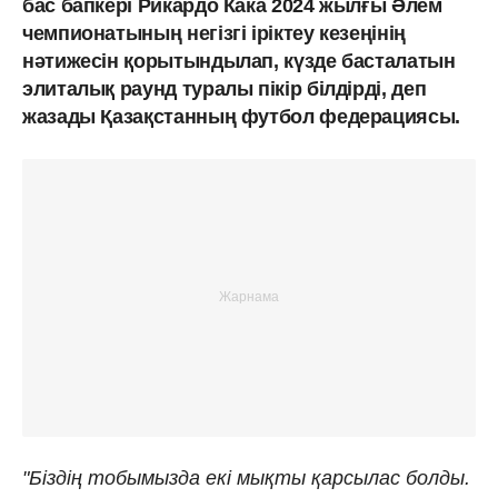
бас бапкері Рикардо Кака 2024 жылғы Әлем
чемпионатының негізгі іріктеу кезеңінің
нәтижесін қорытындылап, күзде басталатын
элиталық раунд туралы пікір білдірді, деп
жазады Қазақстанның футбол федерациясы.
"Біздің тобымызда екі мықты қарсылас болды.