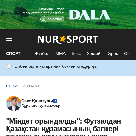
СПОРТ
Футбол
ММА
Бокс
Хоккей
Күрес
Өзге 
Бізбен бірге қатарынан болған күндеріңіз
СПОРТ
ФУТБОЛ
Сәке Қанатұлы
Бұрынғы қызметкер
"Міндет орындалды": Футзалдан
Қазақстан құрамасының бапкері