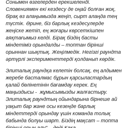
Сонымен өзгелерден ерекшеленді.
Словениямен екі кездесу де оңай болған жоқ,
бірақ өз алаңымызда жеңіп, сырт алаңда тең
түстік. Әрине, біз барлық кездесулерде
жеңіске жетіп, ең жоғары көрсеткішпен
аяқтағымыз келді. Бірақ біздің басты
міндетіміз орындалды – топтан бірінші
орыннан шықтық. Жеңілмедік. Негізгі раундта
әртүрлі эксперименттерді қолданып көрдік.
Элиталық раундқа келетін болсақ, ең алдымен
жеребе басталмас бұрын қарсыластардың
қалай бөлінетінін бағамдау керек. Ең
маңыздысы - жұмысымызды жалғастыру.
Элиталық раундтың ойындарына бірнеше ай
уақыт бар және осы кезеңде барлық
міндеттерді орындау үшін команда толық
бабында болуы шарт. Біздің мақсат – топта
бірінші орын алу", - деді Кака.