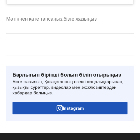
Мәтіннен қате тапсаңыз,
бізге жазыңыз
Барлығын бірінші болып біліп отырыңыз
Бізге жазылып, Қазақстанның өзекті жаңалықтарынан,
қызықты суреттер, видеолар мен эксклюзивтерден
хабардар болыңыз.
Instagram