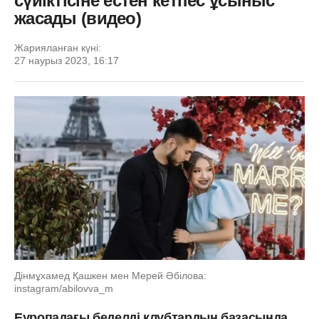
сүйіктісіне естен кетпес ұсыныс
жасады (видео)
Жарияланған күні:
27 наурыз 2023, 16:17
Дінмұхамед Қашкен мен Мерей Әбілова:
instagram/abilovva_m
Еуропадағы беделді клубтардың базасында