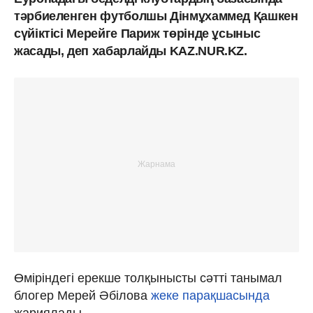
тәрбиеленген футболшы Дінмұхаммед Қашкен
сүйіктісі Мерейге Париж төрінде ұсыныс
жасады, деп хабарлайды KAZ.NUR.KZ.
Өміріндегі ерекше толқынысты сәтті танымал
блогер Мерей Әбілова
жеке парақшасында
жариялады.