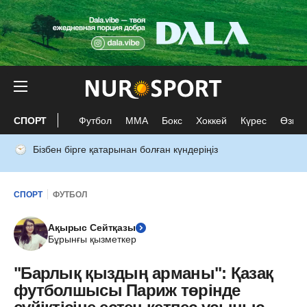
СПОРТ
Футбол
ММА
Бокс
Хоккей
Күрес
Өзге 
Бізбен бірге қатарынан болған күндеріңіз
СПОРТ
ФУТБОЛ
Ақырыс Сейтқазы
Бұрынғы қызметкер
"Барлық қыздың арманы": Қазақ
футболшысы Париж төрінде