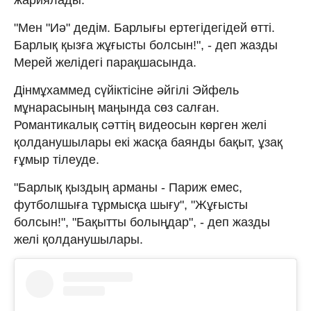
"Мен "Иә" дедім. Барлығы ертегідегідей өтті.
Барлық қызға жұғысты болсын!", - деп жазды
Мерей желідегі парақшасында.
Дінмұхаммед сүйіктісіне әйгілі Эйфель
мұнарасының маңында сөз салған.
Романтикалық сәттің видеосын көрген желі
қолданушылары екі жасқа баянды бақыт, ұзақ
ғұмыр тілеуде.
"Барлық қыздың арманы - Париж емес,
футболшыға тұрмысқа шығу", "Жұғысты
болсын!", "Бақытты болыңдар", - деп жазды
желі қолданушылары.