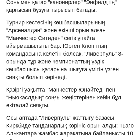
Сонымен қатар "канонирлер" "Энфилдтің"
қарғысын бұзуға тырысып бағады.
Турнир кестесінің көшбасшыларының
"Арсеналдан" және екінші орын алған
"Манчестер Ситиден" сегіз ұпайға
айырмашылығы бар. Юрген Клопптың
командасына келетін болсақ, "Ливерпуль" 8-
орында тұр және чемпионаттың үздік
көшбасшысы қатарына шығуға үмітін үзген
сияқты болып көрінеді.
Қазіргі уақытта "Манчестер Юнайтед" пен
"Ньюкаслдың" соңғы жеңістерінен кейін бұл
екіталай сияқты.
Осы аптада "Ливерпуль" жаттығу базасы
Киркбиде таңданарлық көрініс орын алды: Тьаго
Алькантара жамбас жарақатына байланысты 10