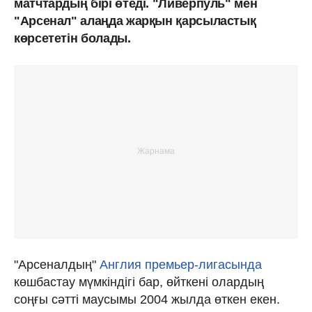
матчтардың бірі өтеді. "Ливерпуль" мен
"Арсенал" алаңда жарқын қарсыластық
көрсететін болады.
"Арсеналдың"
Англия премьер-лигасында
көшбастау мүмкіндігі бар, өйткені олардың
соңғы сәтті маусымы 2004 жылда өткен екен.