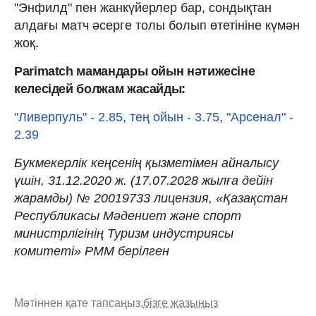
"Энфилд" пен жанкүйерлер бар, сондықтан
алдағы матч әсерге толы болып өтетініне күмән
жоқ.
Parimatch мамандары ойын нәтижесіне
келесідей болжам жасайды:
"Ливерпуль" - 2.85, тең ойын - 3.75, "Арсенал" -
2.39
Букмекерлік кеңсенің қызметімен айналысу
үшін, 31.12.2020 ж. (17.07.2028 жылға дейін
жарамды) № 20019733 лицензия, «Қазақстан
Республикасы Мәдениет және спорт
министрлігінің Туризм индустриясы
комитеті» РММ берілген
Мәтіннен қате тапсаңыз,
бізге жазыңыз