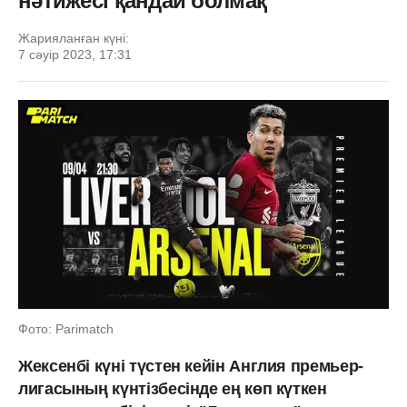
нәтижесі қандай болмақ
Жарияланған күні:
7 сәуір 2023, 17:31
Фото: Parimatch
Жексенбі күні түстен кейін Англия премьер-
лигасының күнтізбесінде ең көп күткен