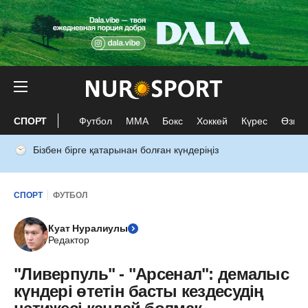
СПОРТ
Футбол
ММА
Бокс
Хоккей
Күрес
Өзге 
Бізбен бірге қатарынан болған күндеріңіз
СПОРТ
ФУТБОЛ
Куат Нуралиулы
Редактор
"Ливерпуль" - "Арсенал": демалыс
күндері өтетін басты кездесудің