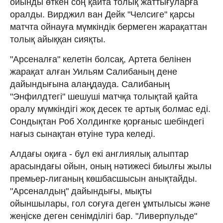
ойынды өткен соң қайта толық жаттығуларға
оралды. Вирджил ван Дейк "Челсиге" қарсы
матчта ойнауға мүмкіндік бермеген жарақаттан
толық айыққан сияқты.
"Арсеналға" келетін болсақ, Артета белінен
жарақат алған Уильям Салибаның дене
дайындығына алаңдауда. Салибаның
"Энфилдтегі" шешуші матчқа толықтай қайта
оралу мүмкіндігі жоқ десек те артық болмас еді.
Сондықтан Роб Холдингке қорғаныс шебіндегі
нағыз сынақтан өтуіне тура келеді.
Алдағы оқиға - бұл екі англиялық алыптар
арасындағы ойын, оның нәтижесі биылғы жылы
премьер-лиганың көшбасшысын анықтайды.
"Арсеналдың" дайындығы, мықты
ойыншылары, гол соғуға деген ұмтылысы және
жеңіске деген сенімділігі бар. "Ливерпульде"