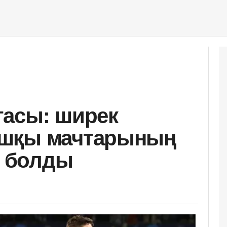
гасы: ширек
ашқы мачтарының
і болды