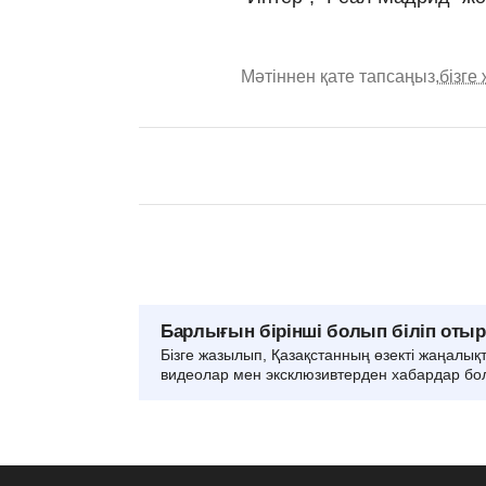
Мәтіннен қате тапсаңыз,
бізге
Барлығын бірінші болып біліп оты
Бізге жазылып, Қазақстанның өзекті жаңалық
видеолар мен эксклюзивтерден хабардар бо