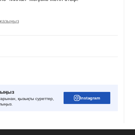
 жазыңыз
рыңыз
Instagram
тарынан, қызықты суреттер,
лыңыз.