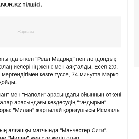
.NUR.KZ тілшісі.
онында өткен "Реал Мадрид" пен лондондық
лаң иелерінің жеңісімен аяқталды. Есеп 2:0.
мергендігімен көзге түссе, 74-минутта Марко
қойды.
ан" мен "Наполи" арасындағы ойынның өткені
далар арасындағы кездесудің "тағдырын"
торы: "Милан" жартылай қорғаушысы Исмаэль
ң алғашқы матчында "Манчестер Сити",
не "Милан" жеңіске жетіп отыр.