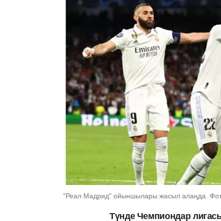
"Реал Мадрид" ойыншылары жасыл алаңда. Фото: 
Түнде Чемпиондар лига