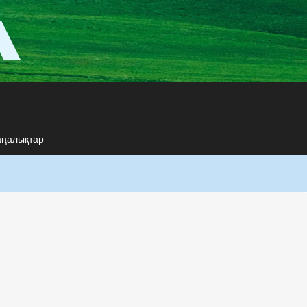
аңалықтар