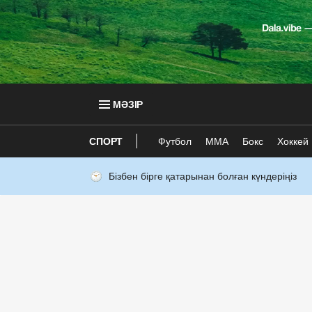
МӘЗІР
СПОРТ
Футбол
ММА
Бокс
Хоккей
Бізбен бірге қатарынан болған күндеріңіз