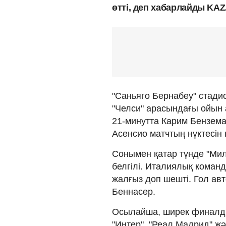
өтті, деп хабарлайды KAZ
"Саньяго Бернабеу" стади
"Челси" арасындағы ойын а
21-минутта Карим Бензема 
Асенсио матчтың нүктесін 
Сонымен қатар түнде "Мил
белгілі. Италиялық коман
жалғыз доп шешті. Гол ав
Беннасер.
Осылайша, ширек финалды
"Интер", "Реал Мадрид" жә