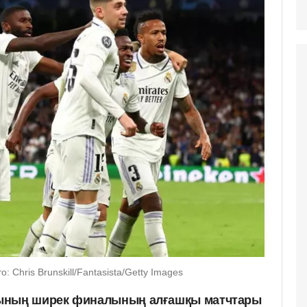
Chris Brunskill/Fantasista/Getty Images
сының ширек финалының алғашқы матчтары