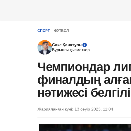
СПОРТ
ФУТБОЛ
Сәке Қанатұлы
Бұрынғы қызметкер
Чемпиондар ли
финалдың алғ
нәтижесі белгіл
Жарияланған күні:
13 сәуір 2023, 11:04