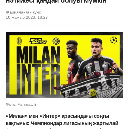
нәтижесі қандай болуы мүмкін
Жарияланған күні:
10 мамыр 2023, 18:27
Фото: Parimatch
«Милан» мен «Интер» арасындағы соңғы
қақтығыс Чемпиондар лигасының жартылай