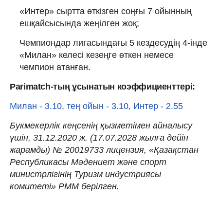
«Интер» сыртта өткізген соңғы 7 ойынның
ешқайсысында жеңілген жоқ;
Чемпиондар лигасындағы 5 кездесудің 4-інде
«Милан» келесі кезеңге өткен немесе
чемпион атанған.
Parimatch-тың ұсынатын коэффициенттері:
Милан - 3.10, тең ойын - 3.10, Интер - 2.55
Букмекерлік кеңсенің қызметімен айналысу
үшін, 31.12.2020 ж. (17.07.2028 жылға дейін
жарамды) № 20019733 лицензия, «Қазақстан
Республикасы Мәдениет және спорт
министрлігінің Туризм индустриясы
комитеті» РММ берілген.