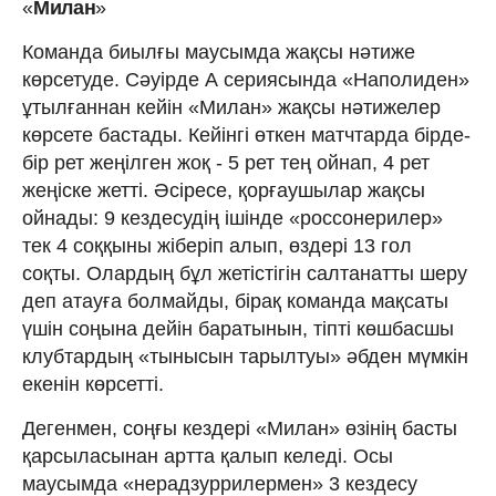
«
Милан
»
Команда биылғы маусымда жақсы нәтиже
көрсетуде. Сәуірде А сериясында «Наполиден»
ұтылғаннан кейін «Милан» жақсы нәтижелер
көрсете бастады. Кейінгі өткен матчтарда бірде-
бір рет жеңілген жоқ - 5 рет тең ойнап, 4 рет
жеңіске жетті. Әсіресе, қорғаушылар жақсы
ойнады: 9 кездесудің ішінде «россонерилер»
тек 4 соққыны жіберіп алып, өздері 13 гол
соқты. Олардың бұл жетістігін салтанатты шеру
деп атауға болмайды, бірақ команда мақсаты
үшін соңына дейін баратынын, тіпті көшбасшы
клубтардың «тынысын тарылтуы» әбден мүмкін
екенін көрсетті.
Дегенмен, соңғы кездері «Милан» өзінің басты
қарсыласынан артта қалып келеді. Осы
маусымда «нерадзуррилермен» 3 кездесу