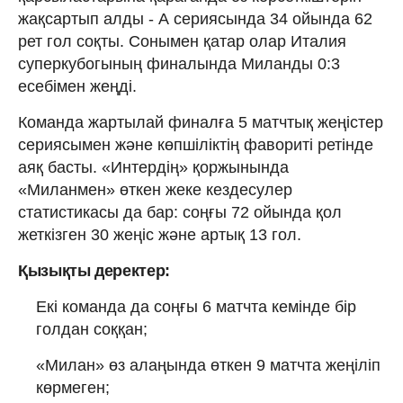
жақсартып алды - А сериясында 34 ойында 62
рет гол соқты. Сонымен қатар олар Италия
суперкубогының финалында Миланды 0:3
есебімен жеңді.
Команда жартылай финалға 5 матчтық жеңістер
сериясымен және көпшіліктің фавориті ретінде
аяқ басты. «Интердің» қоржынында
«Миланмен» өткен жеке кездесулер
статистикасы да бар: соңғы 72 ойында қол
жеткізген 30 жеңіс және артық 13 гол.
Қызықты деректер:
Екі команда да соңғы 6 матчта кемінде бір
голдан соққан;
«Милан» өз алаңында өткен 9 матчта жеңіліп
көрмеген;