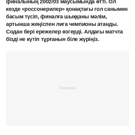
финалының 2002/03 маусымында өтті. Ол
кезде «россонерилер» қонақтағы гол санымен
басым түсіп, финалға шыққаны мәлім,
артынша жеңіспен лига чемпионы атанды.
Содан бері ережелер өзгерді. Алдағы матчта
бізді не күтіп тұрғанын біле жүріңіз.