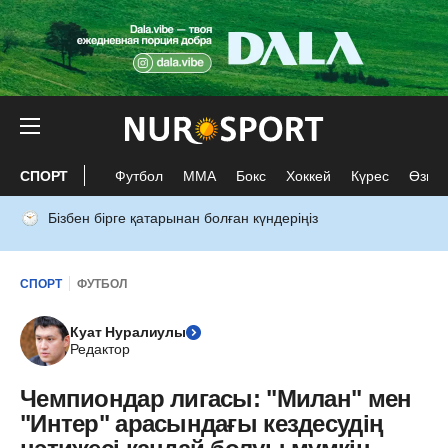
СПОРТ
Футбол
ММА
Бокс
Хоккей
Күрес
Өзге 
Бізбен бірге қатарынан болған күндеріңіз
СПОРТ
ФУТБОЛ
Куат Нуралиулы
Редактор
Чемпиондар лигасы: "Милан" мен
"Интер" арасындағы кездесудің