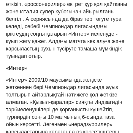
өткізіп, «россонерилер» екі рет құр қол қайтқаны
және Италия супер кубогынан айырылғаны
белгілі. А сериясында да біраз тер төгуге тура
келеді, себебі Чемпиондар лигасындағы
іріктеудің соңғы қатарын «Интер» иеленуде -
қуып жету қажет. Алдағы матчта кек алуға және
қарсыластың рухын түсіруге тамаша мүмкіндік
туындап отыр.
«
Интер
»
«Интер» 2009/10 маусымында жеңіске
жеткеннен бері Чемпиондар лигасында ауыз
толтырып айтарлықтай нәтижеге қол жеткізе
алмаған. «Қызыл-қаралар» сияқты Индзагидің
тәрбиеленушілері де қорғанысты күшейтіп,
турнирдің соңғы 10 матчының 6-сында таза
ойын көрсетті. Дегенмен «нерадзуррилер»
қарсыластарына қарағанда өз көрсеткіштерін