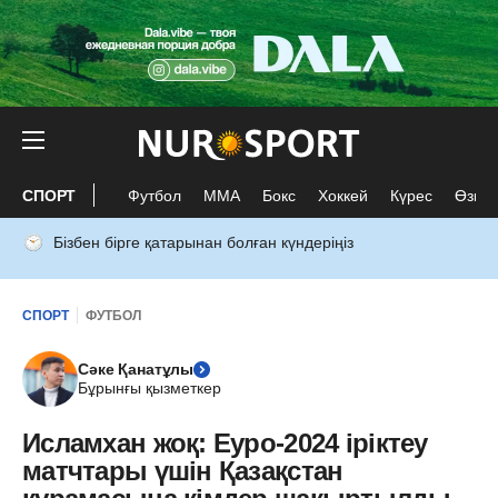
СПОРТ
Футбол
ММА
Бокс
Хоккей
Күрес
Өзге 
Бізбен бірге қатарынан болған күндеріңіз
СПОРТ
ФУТБОЛ
Сәке Қанатұлы
Бұрынғы қызметкер
Исламхан жоқ: Еуро-2024 іріктеу
матчтары үшін Қазақстан