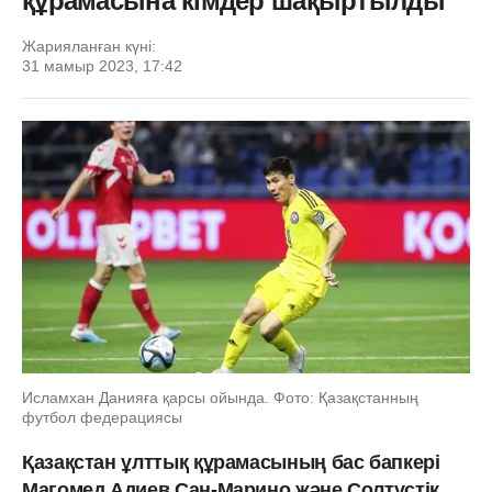
құрамасына кімдер шақыртылды
Жарияланған күні:
31 мамыр 2023, 17:42
Исламхан Данияға қарсы ойында. Фото: Қазақстанның
футбол федерациясы
Қазақстан ұлттық құрамасының бас бапкері
Магомед Адиев Сан-Марино және Солтүстік