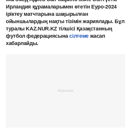
Ирландия құрамаларымен өтетін Еуро-2024
іріктеу матчтарына шақырылған
ойыншылардың нақты тізімін жариялады. Бұл
туралы KAZ.NUR.KZ тілшісі Қазақстанның
футбол федерациясына
сілтеме
жасап
хабарлайды.