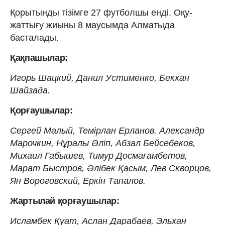
Қорытынды тізімге 27 футболшы енді. Оқу-
жаттығу жиыны 8 маусымда Алматыда
басталады.
Қақпашылар:
Игорь Шацкий, Данил Устименко, Бекхан
Шайзада.
Қорғаушылар:
Сергей Малый, Темірлан Ерланов, Александр
Марочкин, Нұралы Әліп, Абзал Бейсебеков,
Михаил Габышев, Тимур Досмағамбетов,
Марат Быстров, Әлібек Қасым, Лев Скворцов,
Ян Вороговский, Еркін Тапалов.
Жартылай қорғаушылар:
Исламбек Қуат, Аслан Дарабаев, Эльхан