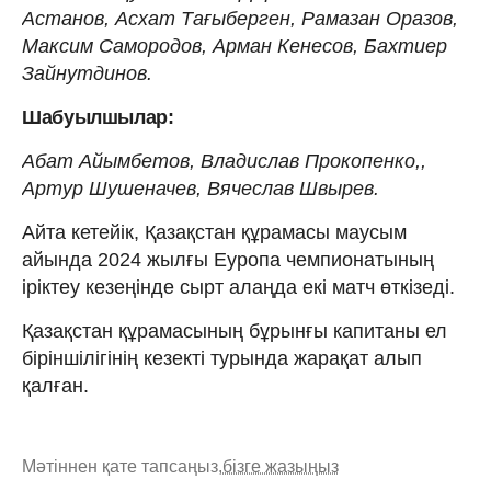
Астанов, Асхат Тағыберген, Рамазан Оразов,
Максим Самородов, Арман Кенесов, Бахтиер
Зайнутдинов.
Шабуылшылар:
Абат Айымбетов, Владислав Прокопенко,,
Артур Шушеначев, Вячеслав Швырев.
Айта кетейік, Қазақстан құрамасы маусым
айында 2024 жылғы Еуропа чемпионатының
іріктеу кезеңінде сырт алаңда екі матч өткізеді.
Қазақстан құрамасының бұрынғы капитаны ел
біріншілігінің кезекті турында жарақат алып
қалған.
Мәтіннен қате тапсаңыз,
бізге жазыңыз