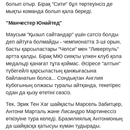
болып отыр. Бірақ "Сити" бұл төртеуінсіз де
мықты команда болып қала береді.
"Манчестер Юнайтед"
Маусым "Қызыл сайтандар" үшін сәтсіз болды
деп айтуға болмайды - чемпионатта 3-ші орын,
басты қарсыластары "Челси" мен "Ливерпуль"
артта қалды. Бірақ МЮ сияқты үлкен клуб қола
медальді қанағат тұта қоймас. Әсіресе "алтын"
түбегейлі қарсыластың қанжығасына
байланатын болса... Сондықтан Англия
Кубогының олжасы туралы айтқанда, текетірес
одан да қызу өтетіні сөзсіз.
Тек, Эрик Тен Хаг шайқасты Марсель Забитцер,
Антони Марталь және Лисандро Мартинессіз
өткізуіне тура келеді. Бразилиялық Антонионың
да шайқасқа қатысуы күмән тудырады.