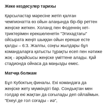
Жеке кездесулер тарихы
Қарсыластар мәресіне жетіп қалған
чемпионатта өз ойын алаңында бір-бір реттен
жеңіске жеткен. Холанд пен Фоденнің хет-
триктерімен ерекшеленетін "Этихадтағы"
ойсырата жеңіп шыққан ойын ерекше есте
қалды – 6:3. Жалпы, соңғы жылдары бұл
командаларға қатысты тұрақты есеп пен нәтиже
жоқ - әрқайсысы жеңіске үміттене алады. Қай
стадионда ойнаса да маңызды емес.
Матчқа болжам
Бұл Кубоктың финалы. Екі командаға да
жеңіске жету мүмкіндігі бар. Сондықтан мен
голдар екі жақтан да соғылады деп ойлаймын.
"Екеуі де гол соғады - иә",