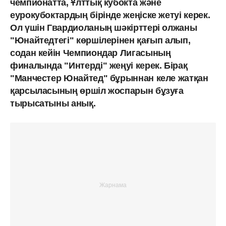
чемпионатта, Ұлттық кубокта және
еурокубоктардың бірінде жеңіске жетуі керек.
Ол үшін Гвардиоланың шәкірттері олжаны
"Юнайтедтегі" көршілерінен қағып алып,
содан кейін Чемпиондар Лигасының
финалында "Интерді" жеңуі керек. Бірақ
"Манчестер Юнайтед" бұрыннан келе жатқан
қарсыласының өршіл жоспарын бұзуға
тырысатыны анық.