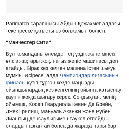
Parimatch сарапшысы Айдын Қожахмет алдағы
текетіреске қатысты өз болжамын бөлісті.
"Манчестер Сити"
Бұл команданы әлемдегі ең үздік және мінсіз,
әлсіз жақтары жоқ, нағыз жеңіс машинасы деп
атайды. Бірақ кез келген машина істен шығуы
мүмкін. Әсіресе, алда
Чемпиондар лигасының
финалы
күтіп тұрған кезде маңызды
ойыншылардың кез келгенінің ойынға қатыспау
қаупін жоққа шығару керек. Сондықтан, менің
ойымша, Хосеп Гвардиола Кевин Де Брейн,
Джек Грилиш, Мануэль Аканжи және Рубен
Диаштың денсаулығымен тәукел етпейді –
олардың азғантай болса да жарақаттары бар