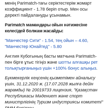
менің Parimatch-тағы серіктестерім жомарт
коэффициент - 1.78 беріп отыр. Мен осы
деректі пайдалануды ұсынамын.
Parimatch мамандары ойын нәтижесіне
келесідей болжам жасайды:
"Манчестер Сити" - 1.54, тең ойын – 4.60,
"Манчестер Юнайтед" - 5.80
Англия Кубогының басты матчына Parimatch-
пен бірге ұтыс тігіңіз және
шотты алғашқы рет
толықтырғаныңыз үшін +100% бонус алыңыз
.
Букмекерлік кеңсенің қызметімен айналысу
үшін, 31.12.2020 ж. (17.07.2028 жылға дейін
жарамды) № 20019733 лицензия, "Қазақстан
Республикасы Мәдениет және спорт
министрлігінің Туризм индустриясы комитеті"
РММ берілген.