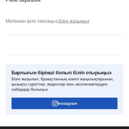
Мәтіннен қате тапсаңыз,
бізге жазыңыз
Барлығын бірінші болып біліп отырыңыз
Бізге жазылып, Қазақстанның өзекті жаңалықтарынан,
қызықты суреттер, видеолар мен эксклюзивтерден
хабардар болыңыз.
Instagram