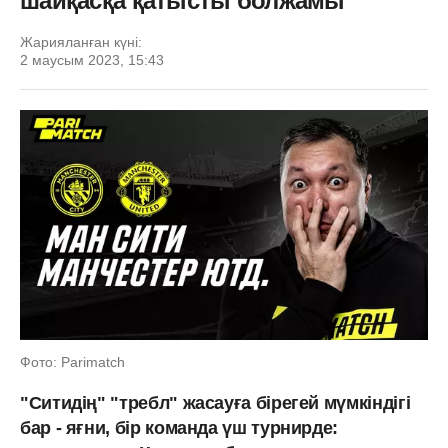
шайқасқа қатысты болжамы
Жарияланған күні:
2 маусым 2023, 15:43
Фото: Parimatch
"Ситидің" "требл" жасауға бірегей мүмкіндігі
бар - яғни, бір команда үш турнирде: