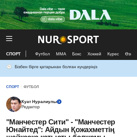
СПОРТ
Футбол
ММА
Бокс
Хоккей
Күрес
Өзге 
Бізбен бірге қатарынан болған күндеріңіз
СПОРТ
ФУТБОЛ
Куат Нуралиулы
Редактор
"Манчестер Сити" - "Манчестер
Юнайтед": Айдын Қожахметтің