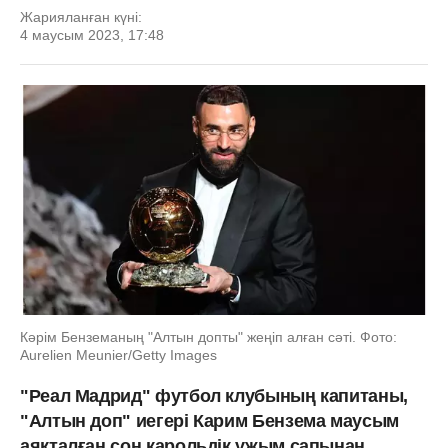
Жарияланған күні:
4 маусым 2023, 17:48
Кәрім Бенземаның "Алтын допты" жеңіп алған сәті. Фото:
Aurelien Meunier/Getty Images
"Реал Мадрид" футбол клубының капитаны,
"Алтын доп" иегері Карим Бензема маусым
аяқталған соң карольдік ұжым сапынан