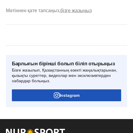
Мәтіннен қате тапсаңыз,
бізге жазыңыз
Барлығын бірінші болып біліп отырыңыз
Бізге жазылып, Қазақстанның өзекті жаңалықтарынан,
қызықты суреттер, видеолар мен эксклюзивтерден
хабардар болыңыз.
Instagram