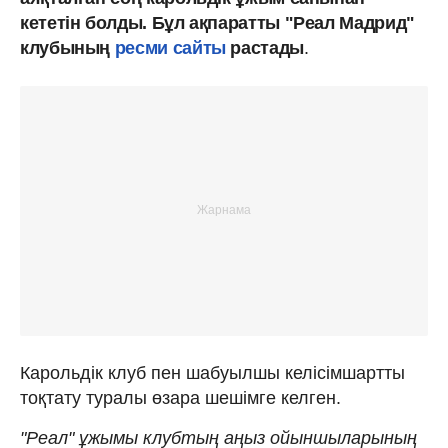
кететін болды. Бұл ақпаратты "Реал Мадрид"
клубының
ресми сайты
растады
.
Карольдік клуб пен шабуылшы келісімшартты
тоқтату туралы өзара шешімге келген.
"Реал" ұжымы клубтың аңыз ойыншыларының