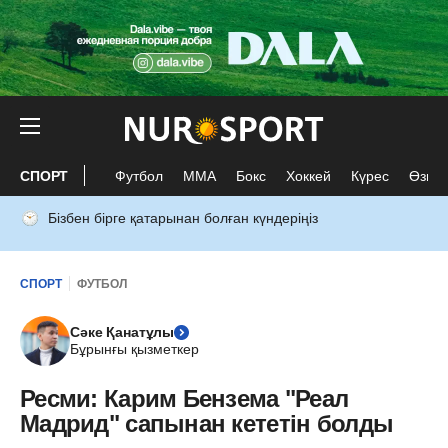
СПОРТ
Футбол
ММА
Бокс
Хоккей
Күрес
Өзге 
Бізбен бірге қатарынан болған күндеріңіз
СПОРТ
ФУТБОЛ
Сәке Қанатұлы
Бұрынғы қызметкер
Ресми: Карим Бензема "Реал
Мадрид" сапынан кететін болды