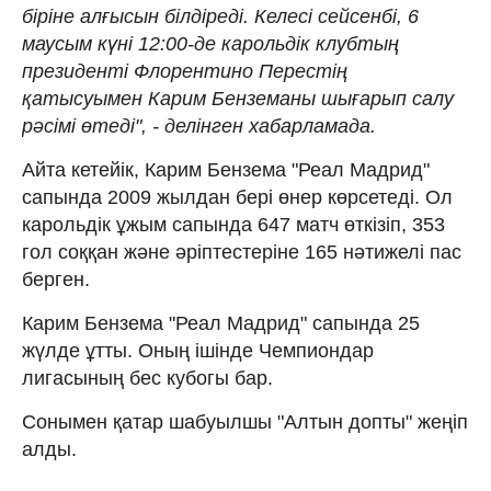
біріне алғысын білдіреді. Келесі сейсенбі, 6
маусым күні 12:00-де карольдік клубтың
президенті Флорентино Перестің
қатысуымен Карим Бенземаны шығарып салу
рәсімі өтеді", - делінген хабарламада.
Айта кетейік, Карим Бензема "Реал Мадрид"
сапында 2009 жылдан бері өнер көрсетеді. Ол
карольдік ұжым сапында 647 матч өткізіп, 353
гол соққан және әріптестеріне 165 нәтижелі пас
берген.
Карим Бензема "Реал Мадрид" сапында 25
жүлде ұтты. Оның ішінде Чемпиондар
лигасының бес кубогы бар.
Сонымен қатар шабуылшы "Алтын допты" жеңіп
алды.