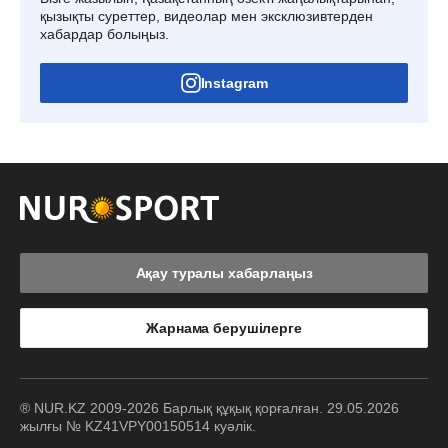
қызықты суреттер, видеолар мен эксклюзивтерден
хабардар болыңыз.
Instagram
Ақау туралы хабарлаңыз
Жарнама берушілерге
® NUR.KZ 2009-2026 Барлық құқық қорғалған. 29.05.2026
жылғы № KZ41VPY00150514 куәлік.