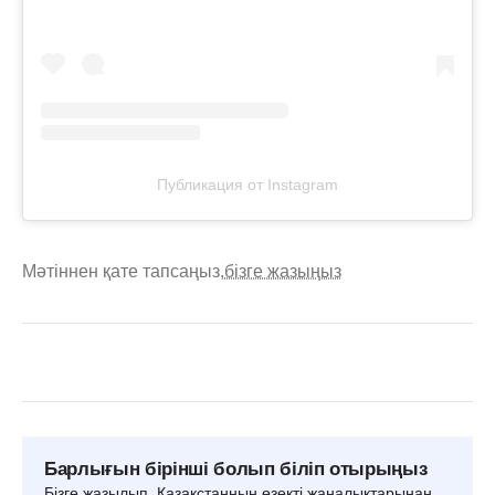
Публикация от Instagram
Мәтіннен қате тапсаңыз,
бізге жазыңыз
Барлығын бірінші болып біліп отырыңыз
Бізге жазылып, Қазақстанның өзекті жаңалықтарынан,