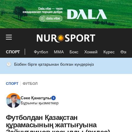
СПОРТ
Футбол
ММА
Бокс
Хоккей
Күрес
Өзге 
Бізбен бірге қатарынан болған күндеріңіз
СПОРТ
ФУТБОЛ
Сәке Қанатұлы
Бұрынғы қызметкер
Футболдан Қазақстан
құрамасының жаттығуына