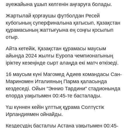
әуежайына ұшып келгенін аңғаруға болады.
Жартылай қорғаушы футболдан Ресей
кубогының суперфиналына қатысып, Қазақстан
құрамасының жаттығуына ең соңғы қосылып
отыр.
Айта кетейік, Қазақстан құрамасы маусым
айында 2024 жылғы Еуропа чемпионатының
іріктеу кезеңінде сырт алаңда екі матч өткізеді.
16 маусым күні Магомед Адиев командасы Сан-
Мариномен Италияның Парма қаласында
кездеседі. Ойын "Эннио Тардини" стадионында
елорда уақытымен 00:45-те басталады.
Үш күннен кейін ұлттық құрама Солтүстік
Ирландиямен ойнайды.
Кездесудің басталуы Астана уақытымен 00:45-