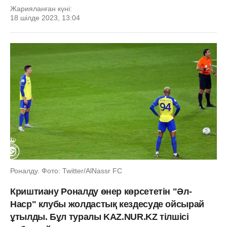
Жарияланған күні:
18 шілде 2023, 13:04
Роналду. Фото: Twitter/AlNassr FC
Криштиану Роналду өнер көрсететін "Әл-
Наср" клубы жолдастық кездесуде ойсырай
ұтылды. Бұл туралы KAZ.NUR.KZ тілшісі