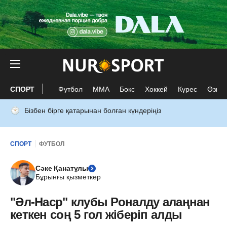
СПОРТ
Футбол
ММА
Бокс
Хоккей
Күрес
Өзге 
Бізбен бірге қатарынан болған күндеріңіз
СПОРТ
ФУТБОЛ
Сәке Қанатұлы
Бұрынғы қызметкер
"Әл-Наср" клубы Роналду алаңнан
кеткен соң 5 гол жіберіп алды