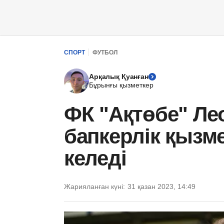
СПОРТ
ФУТБОЛ
Арқалық Қуанған
Бұрынғы қызметкер
ФК "Ақтөбе" Ле
бапкерлік қыз
келеді
Жарияланған күні:
31 қазан 2023, 14:49