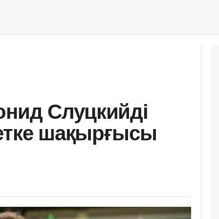
онид Слуцкийді
метке шақырғысы