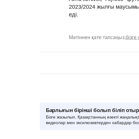
2023/2024 жылғы маусымын
еді.
Мәтіннен қате тапсаңыз,
бізге
Барлығын бірінші болып біліп оты
Бізге жазылып, Қазақстанның өзекті жаңалық
видеолар мен эксклюзивтерден хабардар бо