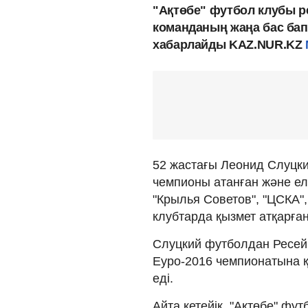
"Ақтөбе" футбол клубы р
команданың жаңа бас бап
хабарлайды KAZ.NUR.KZ
52 жастағы Леонид Слуцк
чемпионы атанған және ел 
"Крылья Советов", "ЦСКА",
клубтарда қызмет атқарған
Слуцкий футболдан Ресей 
Еуро-2016 чемпионатына қ
еді.
Айта кетейік, "Ақтөбе" ф