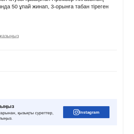
да 50 ұпай жинап, 3-орынға табан тіреген
 жазыңыз
рыңыз
Instagram
тарынан, қызықты суреттер,
лыңыз.