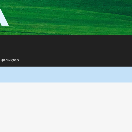
аңалықтар