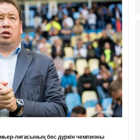
мьер-лигасының бес дүркін чемпионы