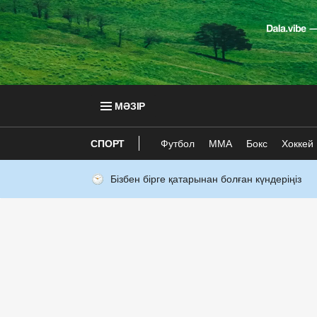
МӘЗІР
СПОРТ
Футбол
ММА
Бокс
Хоккей
Бізбен бірге қатарынан болған күндеріңіз