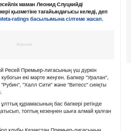
есейлік маман Леонид Слуцкийді
кері қызметіне тағайындағысы келеді, деп
Meta-ratings басылымына сілтеме жасап.
ий Ресей Премьер-лигасының үш дүркін
кубогын екі мәрте жеңген. Бапкер "Уралан",
 "Рубин", "Халл Сити" және "Витесс" сияқты
.
ұлттық құрамасының бас бапкері ретінде
атысып, топтық кезеңнен шыға алмай қалған
утбол клубы Қазақстан Премьер-лигасының