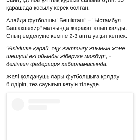
қарашада қосылу керек болған.
Алайда футболшы "Бешікташ" – "Ыстамбұл
Башакшехир" матчында жарақат алып қалды.
Оның емделуіне кеміне 2-3 апта уақыт кетпек.
"Өкінішке қарай, оқу-жаттығу жиынын және
шешуші екі ойынды жіберуге мәжбүр", -
делінген федерация хабарламасында.
Желі қолданушылары футболшыға қолдау
білдіріп, тез сауығып кетуін тілеуде.