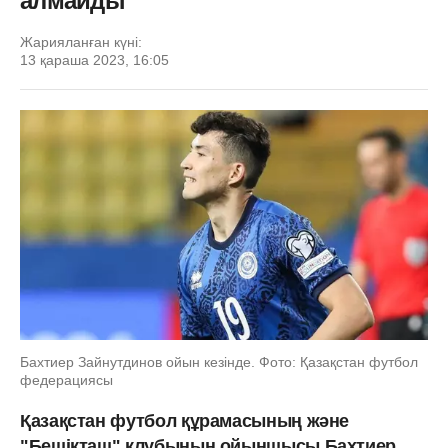
алмайды
Жарияланған күні:
13 қараша 2023, 16:05
Бахтиер Зайнутдинов ойын кезінде. Фото: Қазақстан футбол
федерациясы
Қазақстан футбол құрамасының және
"Бешікташ" клубының ойыншысы Бахтиер