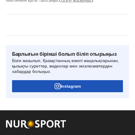
Мәтіннен қате тапсаңыз,
бізге жазыңыз
Барлығын бірінші болып біліп отырыңыз
Бізге жазылып, Қазақстанның өзекті жаңалықтарынан,
қызықты суреттер, видеолар мен эксклюзивтерден
хабардар болыңыз.
Instagram