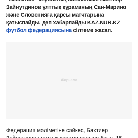
Зайнутдинов ұлттық құраманың Сан-Марино
және Словенияға қарсы матчтарына
қатыспайды, деп хабарлайды KAZ.NUR.KZ
футбол федерациясына
сілтеме жасап.
Федерация мәліметіне сәйкес, Бахтиер
Зайнутдинов ұлттық құрама сапына бүгін, 15