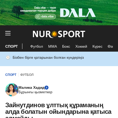
СПОРТ
Футбол
ММА
Бокс
Хоккей
Күрес
Өзге 
Бізбен бірге қатарынан болған күндеріңіз
СПОРТ
ФУТБОЛ
Малика Хадид
Бұрынғы қызметкер
Зайнутдинов ұлттық құраманың
алда болатын ойындарына қатыса