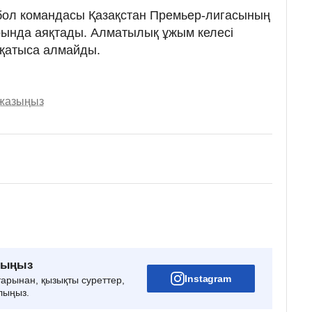
утбол командасы Қазақстан Премьер-лигасының
ында аяқтады. Алматылық ұжым келесі
 қатыса алмайды.
 жазыңыз
рыңыз
Instagram
тарынан, қызықты суреттер,
лыңыз.