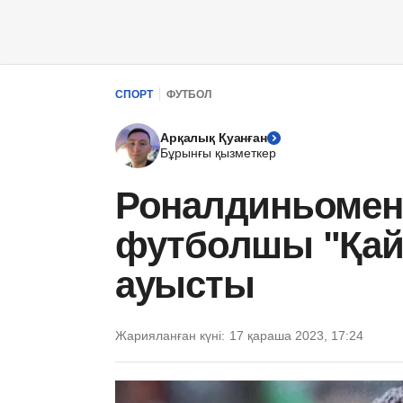
СПОРТ
ФУТБОЛ
Арқалық Қуанған
Бұрынғы қызметкер
Роналдиньомен 
футболшы "Қай
ауысты
Жарияланған күні:
17 қараша 2023, 17:24