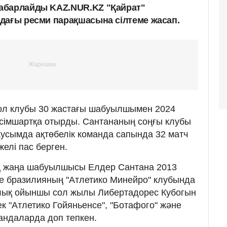
абарлайды KAZ.NUR.KZ "Қайрат"
-дағы ресми парақшасына сілтеме жасап.
ол клубы 30 жастағы шабуылшымен 2024
ісімшартқа отырды. Сантананың соңғы клубы
маусымда ақтөбелік команда сапында 32 матч
ижелі пас берген.
ң жаңа шабуылшысы Елдер Сантана 2013
е бразилияның "Атлетико Минейро" клубында
ялық ойыншы сол жылы Либертадорес Кубогын
ек "Атлетико Гойяньенсе", "Ботафого" және
андаларда доп тепкен.