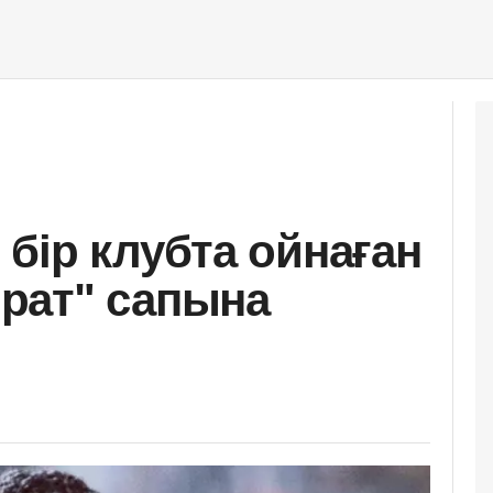
бір клубта ойнаған
рат" сапына