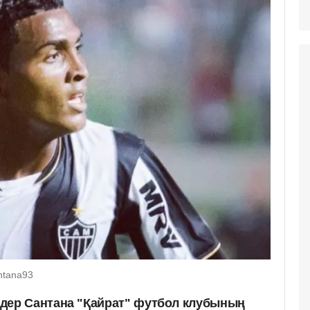
ntana93
дер Сантана "Қайрат" футбол клубының