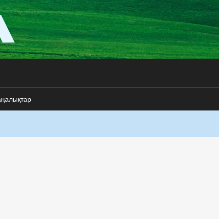
аңалықтар