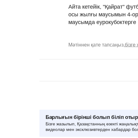
Айта кетейік, "Қайрат" ф
осы жылғы маусымын 4-ор
маусымда еурокубоктерге
Мәтіннен қате тапсаңыз,
бізге
Барлығын бірінші болып біліп оты
Бізге жазылып, Қазақстанның өзекті жаңалық
видеолар мен эксклюзивтерден хабардар бо