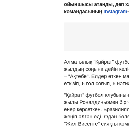
ойыншысы атанды, деп х
командасының
Instagram
Алматылық "Қайрат" футб
жылдың соңына дейін кел
– "Ақтөбе". Елдер өткен 
өткізіп, 6 гол соғып, 6 нәт
"Қайрат" футбол клубыны
жылы Роналдиньомен бірг
өнер көрсеткен. Бразили
жеңіп алған еді. Одан бөл
"Жил Висенте" сияқты ком