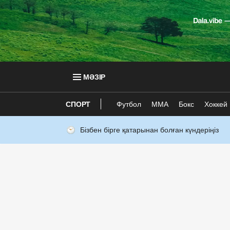
МӘЗІР
СПОРТ
Футбол
ММА
Бокс
Хоккей
Бізбен бірге қатарынан болған күндеріңіз