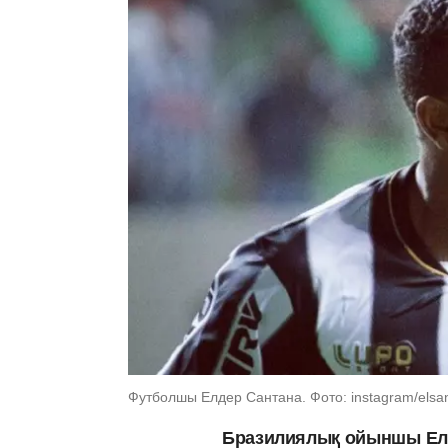
Футболшы Елдер Сантана. Фото: instagram/elsa
Бразилиялық ойыншы
Ел