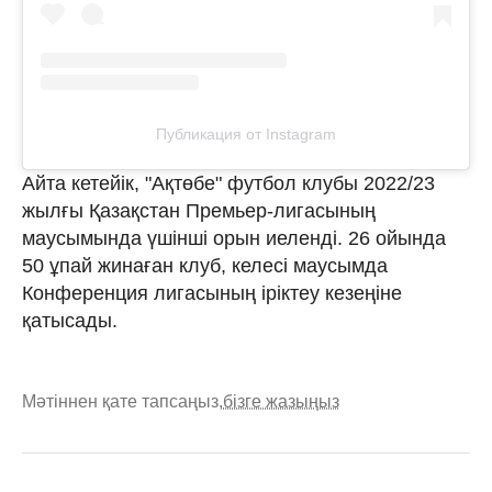
Публикация от Instagram
Айта кетейік, "Ақтөбе" футбол клубы 2022/23
жылғы Қазақстан Премьер-лигасының
маусымында үшінші орын иеленді. 26 ойында
50 ұпай жинаған клуб, келесі маусымда
Конференция лигасының іріктеу кезеңіне
қатысады.
Мәтіннен қате тапсаңыз,
бізге жазыңыз