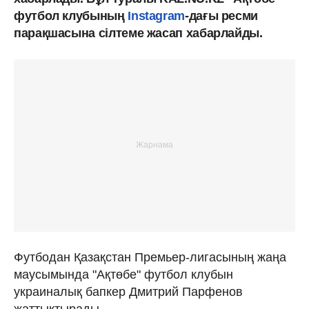
футбол клубының
Instagram
-дағы ресми
парақшасына сілтеме жасап хабарлайды.
Футбодан Қазақстан Премьер-лигасының жаңа
маусымында "Ақтөбе" футбол клубын
украиналық бапкер Дмитрий Парфенов
жаттықтырады.