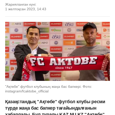
Жарияланған күні:
1 желтоқсан 2023, 14:43
"Ақтөбе" футбол клубының жаңа бас бапкері. Фото:
instagram/fcaktobe_official
Қазақстандық "Ақтөбе" футбол клубы ресми
түрде жаңа бас бапкер тағайындалғанын
хабарлады. Бұл туралы KAZ.NU.KZ "Ақтөбе"