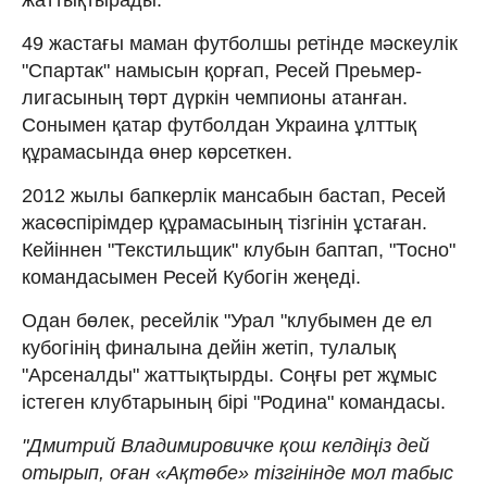
49 жастағы маман футболшы ретінде мәскеулік
"Спартак" намысын қорғап, Ресей Преьмер-
лигасының төрт дүркін чемпионы атанған.
Сонымен қатар футболдан Украина ұлттық
құрамасында өнер көрсеткен.
2012 жылы бапкерлік мансабын бастап, Ресей
жасөспірімдер құрамасының тізгінін ұстаған.
Кейіннен "Текстильщик" клубын баптап, "Тосно"
командасымен Ресей Кубогін жеңеді.
Одан бөлек, ресейлік "Урал "клубымен де ел
кубогінің финалына дейін жетіп, тулалық
"Арсеналды" жаттықтырды. Соңғы рет жұмыс
істеген клубтарының бірі "Родина" командасы.
"Дмитрий Владимировичке қош келдіңіз дей
отырып, оған «Ақтөбе» тізгінінде мол табыс