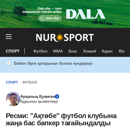
СПОРТ
Футбол
ММА
Бокс
Хоккей
Күрес
Өзге 
Бізбен бірге қатарынан болған күндеріңіз
СПОРТ
ФУТБОЛ
Арқалық Қуанған
Бұрынғы қызметкер
Ресми: "Ақтөбе" футбол клубына
жаңа бас бапкер тағайындалды