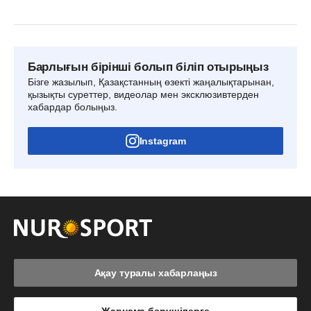
Барлығын бірінші болып біліп отырыңыз
Бізге жазылып, Қазақстанның өзекті жаңалықтарынан,
қызықты суреттер, видеолар мен эксклюзивтерден
хабардар болыңыз.
Instagram
Ақау туралы хабарлаңыз
Жарнама берушілерге