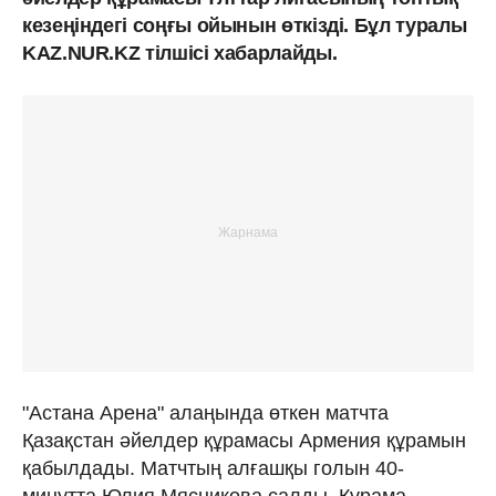
кезеңіндегі соңғы ойынын өткізді. Бұл туралы
KAZ.NUR.KZ тілшісі хабарлайды.
"Астана Арена" алаңында өткен матчта
Қазақстан әйелдер құрамасы Армения құрамын
қабылдады. Матчтың алғашқы голын 40-
минутта Юлия Мясникова салды. Құрама