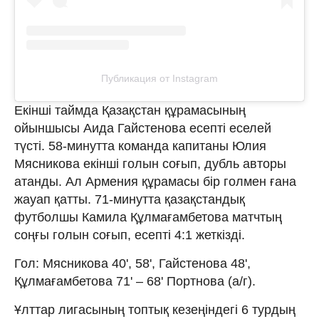
Публикация от Instagram
Екінші таймда Қазақстан құрамасының
ойыншысы Аида Гайстенова есепті еселей
түсті. 58-минутта команда капитаны Юлия
Мясникова екінші голын соғып, дубль авторы
атанды. Ал Армения құрамасы бір голмен ғана
жауап қатты. 71-минутта қазақстандық
футболшы Камила Құлмағамбетова матчтың
соңғы голын соғып, есепті 4:1 жеткізді.
Гол:
Мясникова 40', 58', Гайстенова 48',
Құлмағамбетова 71' – 68' Портнова (а/г).
Ұлттар лигасының топтық кезеңіндегі 6 турдың