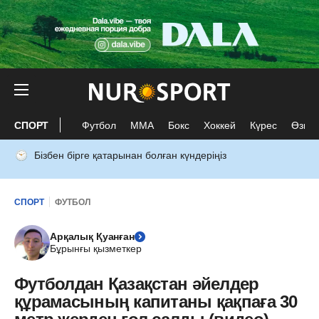
СПОРТ
Футбол
ММА
Бокс
Хоккей
Күрес
Өзге 
Бізбен бірге қатарынан болған күндеріңіз
СПОРТ
ФУТБОЛ
Арқалық Қуанған
Бұрынғы қызметкер
Футболдан Қазақстан әйелдер
құрамасының капитаны қақпаға 30