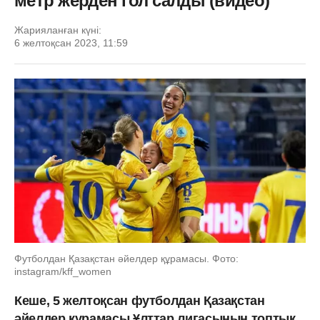
метр жерден гол салды (видео)
Жарияланған күні:
6 желтоқсан 2023, 11:59
Футболдан Қазақстан әйелдер құрамасы. Фото:
instagram/kff_women
Кеше, 5 желтоқсан футболдан Қазақстан
әйелдер құрамасы Ұлттар лигасының топтық