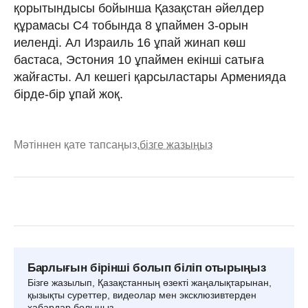
қорытындысы бойынша Қазақстан әйелдер
құрамасы С4 тобында 8 ұпаймен 3-орын
иеленді. Ал Израиль 16 ұпай жинап көш
бастаса, Эстония 10 ұпаймен екінші сатыға
жайғасты. Ал кешегі қарсыластары Арменияда
бірде-бір ұпай жоқ.
Мәтіннен қате тапсаңыз,
бізге жазыңыз
Барлығын бірінші болып біліп отырыңыз
Бізге жазылып, Қазақстанның өзекті жаңалықтарынан,
қызықты суреттер, видеолар мен эксклюзивтерден
хабардар болыңыз.