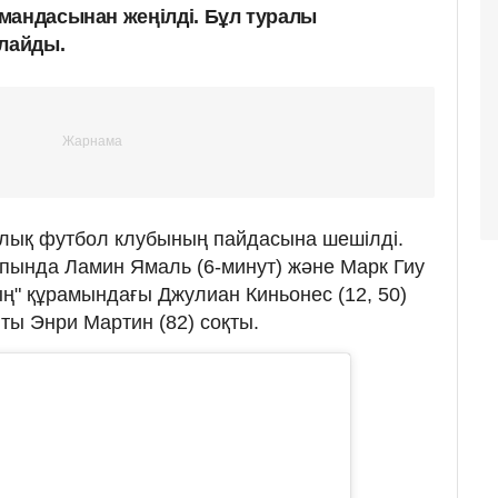
мандасынан жеңілді. Бұл туралы
рлайды.
алық футбол клубының пайдасына шешілді.
пында Ламин Ямаль (6-минут) және Марк Гиу
ың" құрамындағы Джулиан Киньонес (12, 50)
пты Энри Мартин (82) соқты.