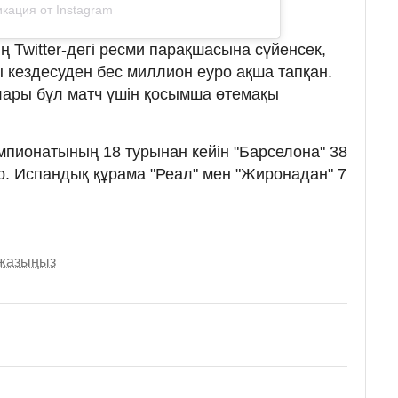
кация от Instagram
 Twitter-дегі ресми парақшасына сүйенсек,
 кездесуден бес миллион еуро ақша тапқан.
ары бұл матч үшін қосымша өтемақы
мпионатының 18 турынан кейін "Барселона" 38
р. Испандық құрама "Реал" мен "Жиронадан" 7
 жазыңыз