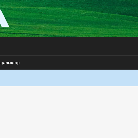
аңалықтар