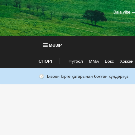
МӘЗІР
СПОРТ
Футбол
ММА
Бокс
Хоккей
Бізбен бірге қатарынан болған күндеріңіз