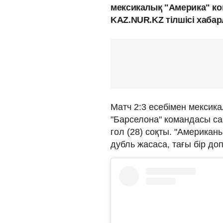
мексикалық "Америка" ко
KAZ.NUR.KZ тілшісі хаба
Матч 2:3 есебімен мексик
"Барселона" командасы са
гол (28) соқты. "Американ
дубль жасаса, тағы бір до