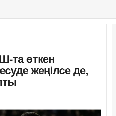
Ш-та өткен
суде жеңілсе де,
пты