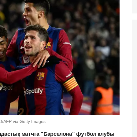
/AFP via Getty Images
лдастық матчта "Барселона" футбол клубы