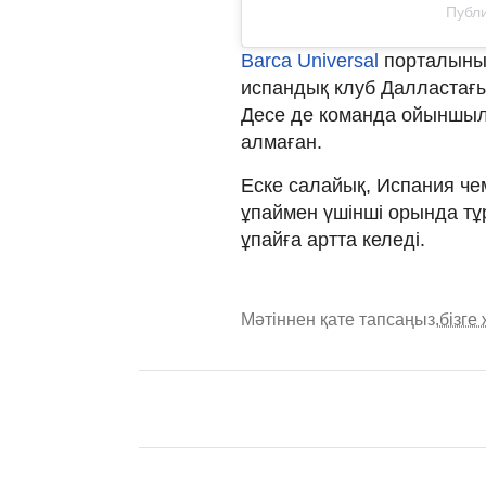
Публи
Barca Universal
порталының
испандық клуб Далластағы
Десе де команда ойыншыл
алмаған.
Еске салайық, Испания че
ұпаймен үшінші орында тұ
ұпайға артта келеді.
Мәтіннен қате тапсаңыз,
бізге