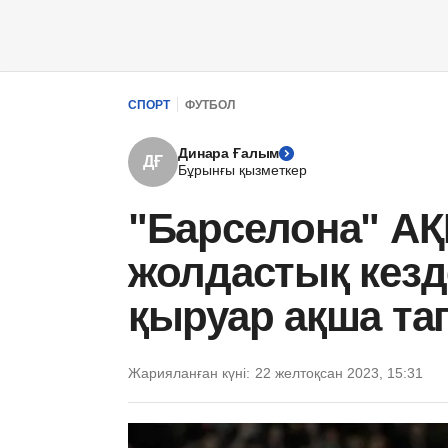
СПОРТ
ФУТБОЛ
Динара Ғалым
ДҒ
Бұрынғы қызметкер
"Барселона" АҚ
жолдастық кезде
қыруар ақша та
Жарияланған күні:
22 желтоқсан 2023, 15:31