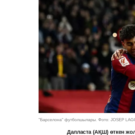
"Барселона" футболшылары. Фото: JOSEP LAGO
Далласта (АҚШ) өткен жо