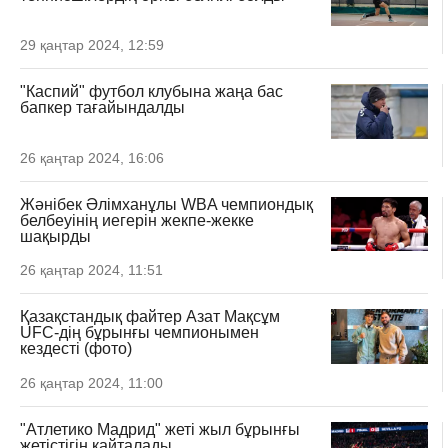
29 қаңтар 2024, 12:59
"Каспий" футбол клубына жаңа бас
бапкер тағайындалды
26 қаңтар 2024, 16:06
Жәнібек Әлімханұлы WBA чемпиондық
белбеуінің иегерін жекпе-жекке
шақырды
26 қаңтар 2024, 11:51
Қазақстандық файтер Азат Мақсұм
UFC-дің бұрынғы чемпионымен
кездесті (фото)
26 қаңтар 2024, 11:00
"Атлетико Мадрид" жеті жыл бұрынғы
жетістігін қайталады