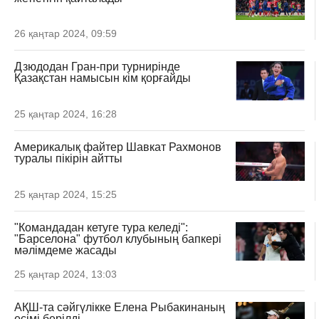
26 қаңтар 2024, 09:59
Дзюдодан Гран-при турнирінде
Қазақстан намысын кім қорғайды
25 қаңтар 2024, 16:28
Америкалық файтер Шавкат Рахмонов
туралы пікірін айтты
25 қаңтар 2024, 15:25
"Командадан кетуге тура келеді":
"Барселона" футбол клубының бапкері
мәлімдеме жасады
25 қаңтар 2024, 13:03
АҚШ-та сәйгүлікке Елена Рыбакинаның
есімі берілді