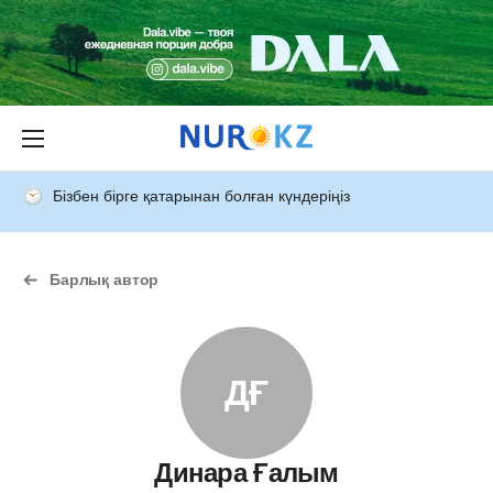
Бізбен бірге қатарынан болған күндеріңіз
Барлық автор
ДҒ
Динара Ғалым