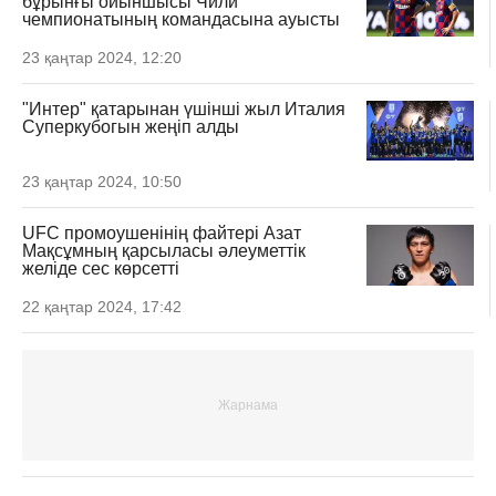
бұрынғы ойыншысы Чили
чемпионатының командасына ауысты
23 қаңтар 2024, 12:20
"Интер" қатарынан үшінші жыл Италия
Суперкубогын жеңіп алды
23 қаңтар 2024, 10:50
UFC промоушенінің файтері Азат
Мақсұмның қарсыласы әлеуметтік
желіде сес көрсетті
22 қаңтар 2024, 17:42