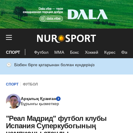
СПОРТ
Футбол
ММА
Бокс
Хоккей
Күрес
Өзге 
Бізбен бірге қатарынан болған күндеріңіз
СПОРТ
ФУТБОЛ
Арқалық Қуанған
Бұрынғы қызметкер
"Реал Мадрид" футбол клубы
Испания Суперкубогының