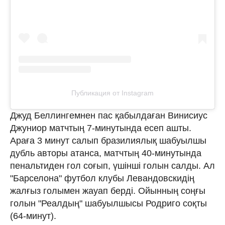
Публикация от Instagram
Джуд Беллингемнен пас қабылдаған Винисиус
Джуниор матчтың 7-минутында есеп ашты.
Араға 3 минут салып бразилиялық шабуылшы
дубль авторы атанса, матчтың 40-минутында
пенальтиден гол соғып, үшінші голын салды. Ал
"Барселона" футбол клубы Левандовскидің
жалғыз голымен жауап берді. Ойынның соңғы
голын "Реалдың" шабуылшысы Родриго соқты
(64-минут).