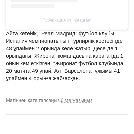
Публикация от Instagram
Айта кетейік, "Реал Мадрид" футбол клубы
Испания чемпионатының турнирлік кестесінде
48 ұпаймен 2-орында келе жатыр. Десе де 1-
орындағы "Жирона" командасына қарағанда 1
ойын кем өткізген. "Жирона" футбол клубында
20 матчта 49 ұпай. Ал "Барселона" ұжымы 41
ұпаймен 4-орынға жайғасқан.
Мәтіннен қате тапсаңыз,
бізге жазыңыз