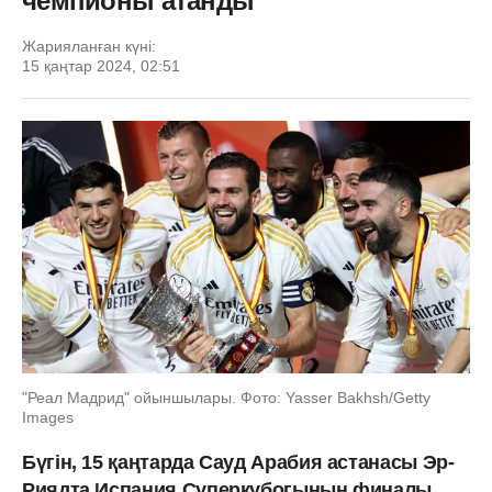
чемпионы атанды
Жарияланған күні:
15 қаңтар 2024, 02:51
"Реал Мадрид" ойыншылары. Фото: Yasser Bakhsh/Getty
Images
Бүгін, 15 қаңтарда Сауд Арабия астанасы Эр-
Риядта Испания Суперкубогының финалы