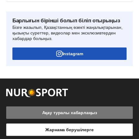
Барлығын бірінші болып біліп отырыңыз
Бізге жазылып, Қазақстанның өзекті жаңалықтарынан,
қызықты суреттер, видеолар мен эксклюзивтерден
хабардар болыңыз.
Instagram
Ақау туралы хабарлаңыз
Жарнама берушілерге