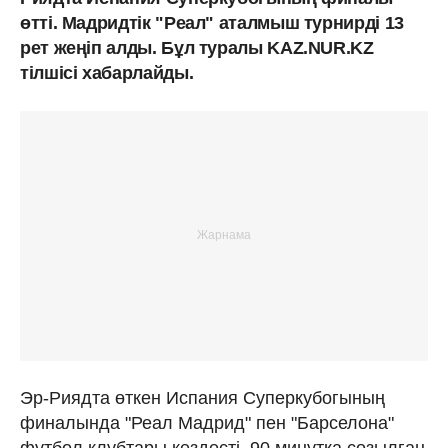
өтті. Мадридтік "Реал" аталмыш турнирді 13
рет жеңіп алды. Бұл туралы KAZ.NUR.KZ
тілшісі хабарлайды.
Эр-Риядта өткен Испания Суперкубогының
финалында "Реал Мадрид" пен "Барселона"
футбол клубтары кездесті. 90 минутқа созылған