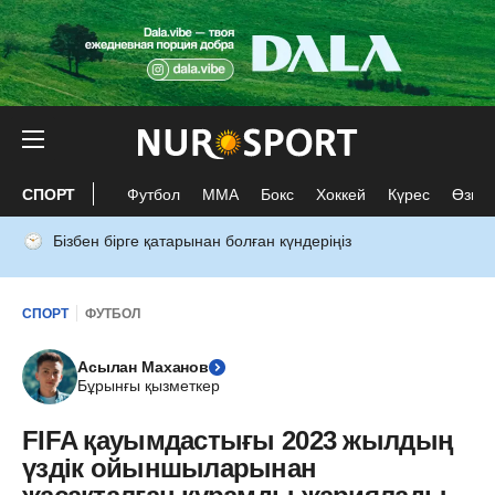
СПОРТ
Футбол
ММА
Бокс
Хоккей
Күрес
Өзге 
Бізбен бірге қатарынан болған күндеріңіз
СПОРТ
ФУТБОЛ
Асылан Маханов
Бұрынғы қызметкер
FIFA қауымдастығы 2023 жылдың
үздік ойыншыларынан