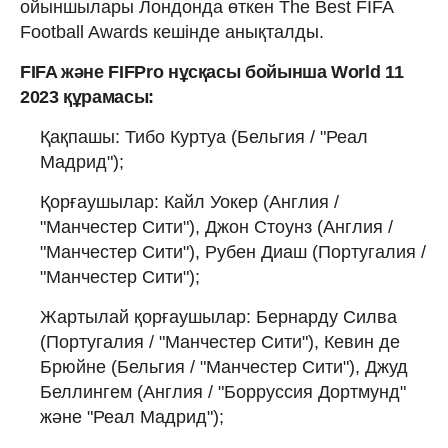
ойыншылары Лондонда өткен The Best FIFA
Football Awards кешінде анықталды.
FIFA және FIFPro нұсқасы бойынша World 11
2023 құрамасы:
Қақпашы: Тибо Куртуа (Бельгия / "Реал
Мадрид");
Қорғаушылар: Кайл Уокер (Англия /
"Манчестер Сити"), Джон Стоунз (Англия /
"Манчестер Сити"), Рубен Диаш (Португалия /
"Манчестер Сити");
Жартылай қорғаушылар: Бернарду Силва
(Португалия / "Манчестер Сити"), Кевин де
Брюйне (Бельгия / "Манчестер Сити"), Джуд
Беллингем (Англия / "Борруссия Дортмунд"
және "Реал Мадрид");