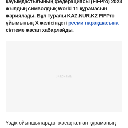
қауымдастығының федерациясы (FIFPro) 2023
жылдың символдық World 11 құрамасын
жариялады. Бұл туралы KAZ.NUR.KZ FIFPro
ұйымының X желісіндегі
ресми парақшасына
сілтеме жасап хабарлайды.
Үздік ойыншылардан жасақталған құраманың