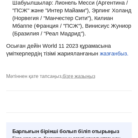
Шабуылшылар: Лионель Месси (Аргентина /
"ПСЖ" және "Интер Майами"), Эрлинг Холанд
(Норвегия / "Манчестер Сити"), Килиан
Мбаппе (Франция / "ПСЖ"), Винисиус Жуниор
(Бразилия / "Реал Мадрид").
Осыған дейін World 11 2023 құрамасына
үміткерлердің тізімі жарияланғанын
жазғанбыз.
Мәтіннен қате тапсаңыз,
бізге жазыңыз
Барлығын бірінші болып біліп отырыңыз
Бізге жазылып, Қазақстанның өзекті жаңалықтарынан,