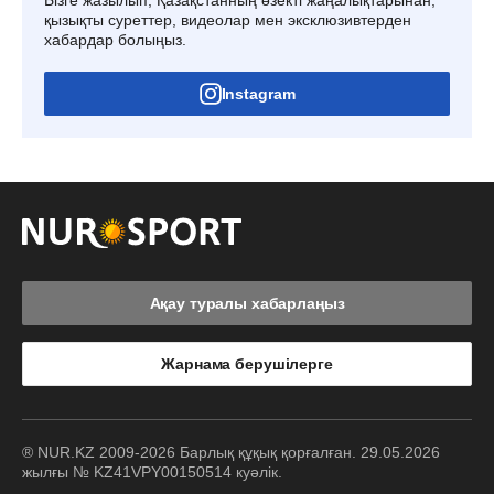
қызықты суреттер, видеолар мен эксклюзивтерден
хабардар болыңыз.
Instagram
Ақау туралы хабарлаңыз
Жарнама берушілерге
® NUR.KZ 2009-2026 Барлық құқық қорғалған. 29.05.2026
жылғы № KZ41VPY00150514 куәлік.