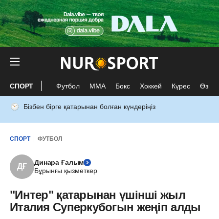
СПОРТ
Футбол
ММА
Бокс
Хоккей
Күрес
Өзге 
Бізбен бірге қатарынан болған күндеріңіз
СПОРТ
ФУТБОЛ
Динара Ғалым
ДҒ
Бұрынғы қызметкер
"Интер" қатарынан үшінші жыл
Италия Суперкубогын жеңіп алды