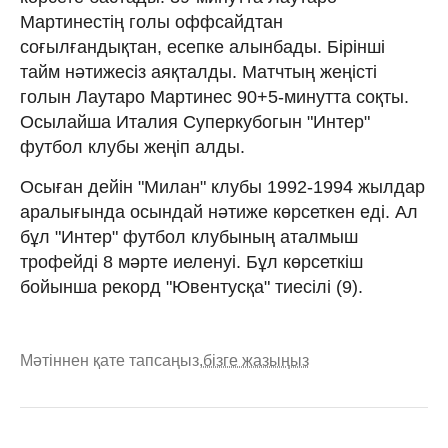
Мартинестің голы оффсайдтан
соғылғандықтан, есепке алынбады. Бірінші
тайм нәтижесіз аяқталды. Матчтың жеңісті
голын Лаутаро Мартинес 90+5-минутта соқты.
Осылайша Италия Суперкубогын "Интер"
футбол клубы жеңіп алды.
Осыған дейін "Милан" клубы 1992-1994 жылдар
аралығында осындай нәтиже көрсеткен еді. Ал
бұл "Интер" футбол клубының аталмыш
трофейді 8 мәрте иеленуі. Бұл көрсеткіш
бойынша рекорд "Ювентусқа" тиесілі (9).
Мәтіннен қате тапсаңыз,
бізге жазыңыз