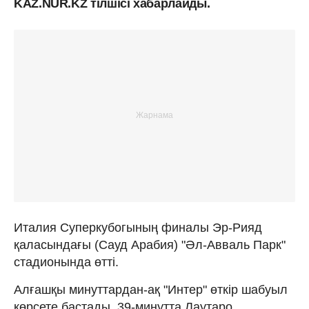
KAZ.NUR.KZ тілшісі хабарлайды.
Италия Суперкубогының финалы Эр-Рияд
қаласындағы (Сауд Арабия) "Әл-Авваль Парк"
стадионында өтті.
Алғашқы минуттардан-ақ "Интер" өткір шабуыл
көрсете бастады. 39-минутта Лаутаро