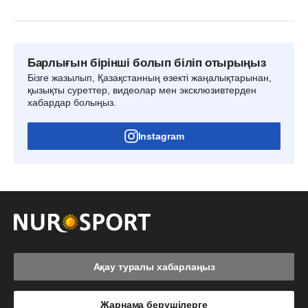
Барлығын бірінші болып біліп отырыңыз
Бізге жазылып, Қазақстанның өзекті жаңалықтарынан,
қызықты суреттер, видеолар мен эксклюзивтерден
хабардар болыңыз.
Instagram
Ақау туралы хабарлаңыз
Жарнама берушілерге