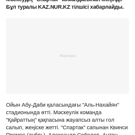
Бұл туралы KAZ.NUR.KZ тілшісі хабарлайды.
Ойын Абу-Даби қаласындағы "Аль-Нахайян"
стадионында өтті. Мәскеулік команда
"Қайраттың" қақпасына жауапсыз алты гол
салып, жеңіске жетті. "Спартак" сапынан Квинси
Промес (дубль), Александр Соболев, Антон