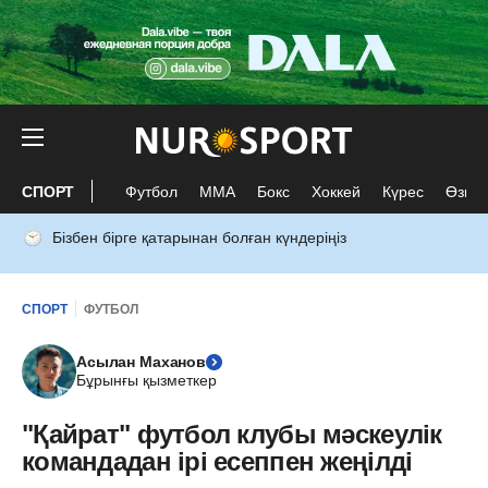
СПОРТ
Футбол
ММА
Бокс
Хоккей
Күрес
Өзге 
Бізбен бірге қатарынан болған күндеріңіз
СПОРТ
ФУТБОЛ
Асылан Маханов
Бұрынғы қызметкер
"Қайрат" футбол клубы мәскеулік
командадан ірі есеппен жеңілді