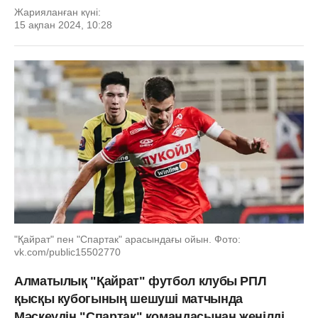
Жарияланған күні:
15 ақпан 2024, 10:28
"Қайрат" пен "Спартак" арасындағы ойын. Фото:
vk.com/public15502770
Алматылық "Қайрат" футбол клубы РПЛ
қысқы кубогының шешуші матчында
Мәскеудің "Спартак" командасынан жеңілді.