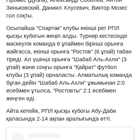
Зиньковский, Даниил Хлусевич, Виктор Мозес
гол соқты.
Осылайша "Спартак" клубы екінші рет РПЛ
қысқы кубогын жеңіп алды. Турнир кестесінде
мәскеулік команда 6 ұпаймен бірінші орынға
жайғасса, екінші орынға "Ростов" (6 ұпай) табан
тіреді. Ал үшінші орынға "Шабаб Аль-Ахли" (3
ұпай) және соңғы орынға "Қайрат" футбол
клубы (3 ұпай) орналасты. Алматылық команда
бұған дейін "Шабаб Аль-Ахли" ұжымынан 2:0
есебімен ұтылса, "Ростовты" 2:1 есебімен
жеңген еді.
Айта кетейік, РПЛ қысқы кубогы Абу-Даби
қаласында 2-14 ақпан аралығында өтті.