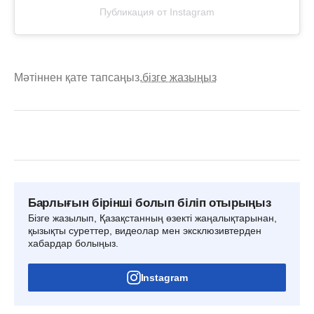
Публикация от Instagram
Мәтіннен қате тапсаңыз,
бізге жазыңыз
Барлығын бірінші болып біліп отырыңыз
Бізге жазылып, Қазақстанның өзекті жаңалықтарынан,
қызықты суреттер, видеолар мен эксклюзивтерден
хабардар болыңыз.
Instagram