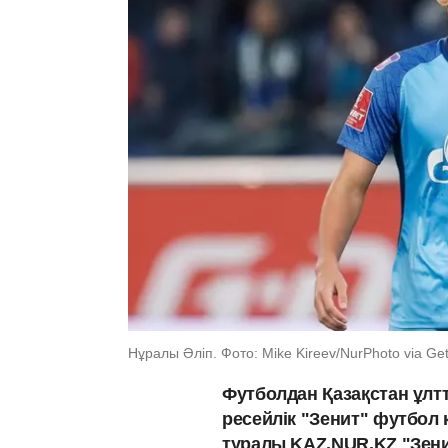
Нұралы Әліп. Фото: Mike Kireev/NurPhoto via Ge
Футболдан Қазақстан ұл
ресейлік "Зенит" футбол 
туралы KAZ.NUR.KZ "Зен