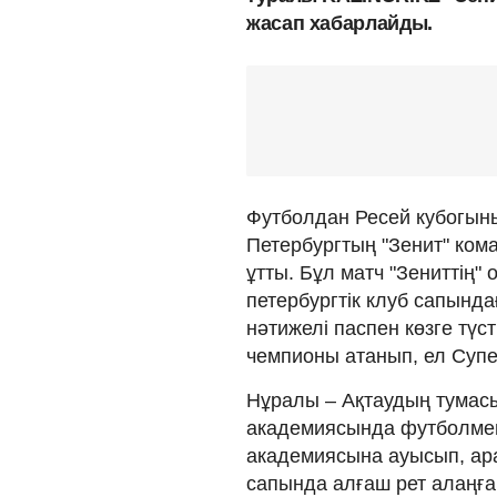
жасап хабарлайды.
Футболдан Ресей кубогын
Петербургтың "Зенит" ком
ұтты. Бұл матч "Зениттің
петербургтік клуб сапында
нәтижелі паспен көзге түст
чемпионы атанып, ел Супе
Нұралы – Ақтаудың тумасы
академиясында футболмен
академиясына ауысып, ар
сапында алғаш рет алаңғ