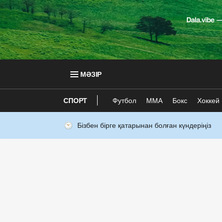
МӘЗІР
СПОРТ
Футбол
ММА
Бокс
Хоккей
Бізбен бірге қатарынан болған күндеріңіз