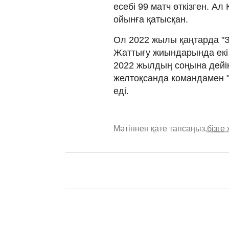
есебі 99 матч өткізген. А
ойынға қатысқан.
Ол 2022 жылы қаңтарда "
Жаттығу жиындарында екі г
2022 жылдың соңына дейін
желтоқсанда командамен "
еді.
Мәтіннен қате тапсаңыз,
бізге