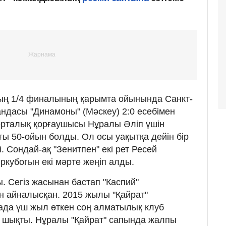
ың 1/4 финалының қарымта ойынында Санкт-
андасы "Динамоны" (Мәскеу) 2:0 есебімен
" орталық қорғаушысы Нұралы Әліп үшін
ғы 50-ойын болды. Ол осы уақытқа дейін бір
і. Сондай-ақ "Зенитпен" екі рет Ресей
ркубогын екі мәрте жеңіп алды.
. Сегіз жасынан бастап "Каспий"
 айналысқан. 2015 жылы "Қайрат"
ада үш жыл өткен соң алматылық клуб
а шықты. Нұралы "Қайрат" сапында жалпы