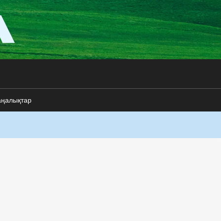
аңалықтар