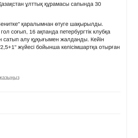
л Қазақстан ұлттық құрамасы сапында 30
Зенитке" қаралымнан өтуге шақырылды.
ол соғып, 16 ақпанда петербургтік клубқа
 сатып алу құқығымен жалданды. Кейін
2,5+1" жүйесі бойынша келісімшартқа отырған
 жазыңыз