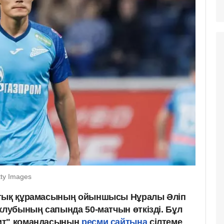
tty Images
ттық құрамасының ойыншысы Нұралы Әліп
клубының cапында 50-матчын өткізді. Бұл
ит" командасының
ресми сайтына
сілтеме