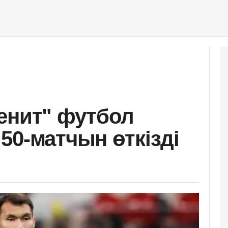
енит" футбол
50-матчын өткізді