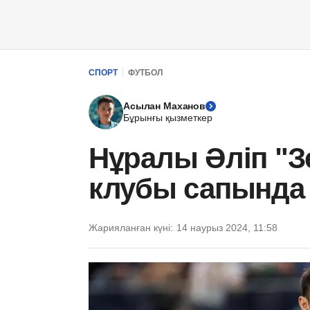
СПОРТ
ФУТБОЛ
Асылан Маханов
Бұрынғы қызметкер
Нұралы Әліп "З
клубы сапында 
Жарияланған күні:
14 наурыз 2024, 11:58