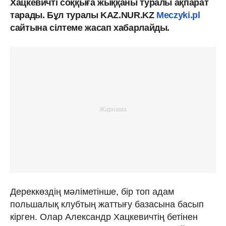
Хацкевичті соққыға жыққаны туралы ақпарат
тарады. Бұл туралы KAZ.NUR.KZ
Meczyki.pl
cайтына сілтеме жасап хабарлайды.
Дереккөздің мәліметінше, бір топ адам
польшалық клубтың жаттығу базасына басып
кірген. Олар Александр Хацкевичтің бетінен