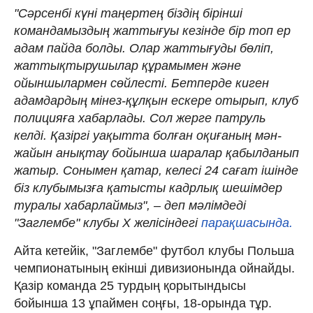
"Сәрсенбі күні таңертең біздің бірінші
командамыздың жаттығуы кезінде бір топ ер
адам пайда болды. Олар жаттығуды бөліп,
жаттықтырушылар құрамымен және
ойыншылармен сөйлесті. Бетперде киген
адамдардың мінез-құлқын ескере отырып, клуб
полицияға хабарлады. Сол жерге патруль
келді. Қазіргі уақытта болған оқиғаның мән-
жайын анықтау бойынша шаралар қабылданып
жатыр. Сонымен қатар, келесі 24 сағат ішінде
біз клубымызға қатысты кадрлық шешімдер
туралы хабарлаймыз", – деп мәлімдеді
"Заглембе" клубы X желісіндегі
парақшасында.
Айта кетейік, "Заглембе" футбол клубы Польша
чемпионатының екінші дивизионында ойнайды.
Қазір команда 25 турдың қорытындысы
бойынша 13 ұпаймен соңғы, 18-орында тұр.