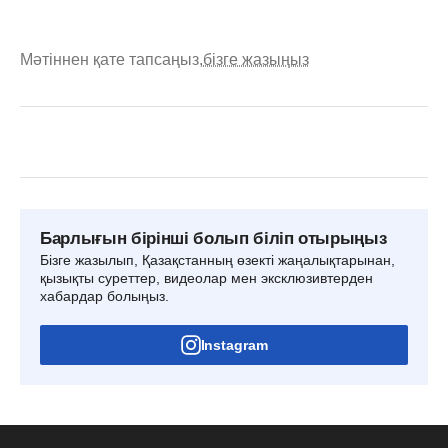
Мәтіннен қате тапсаңыз,
бізге жазыңыз
Барлығын бірінші болып біліп отырыңыз
Бізге жазылып, Қазақстанның өзекті жаңалықтарынан,
қызықты суреттер, видеолар мен эксклюзивтерден
хабардар болыңыз.
Instagram