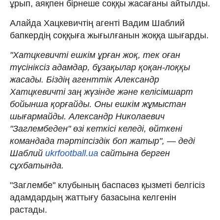
ұрып, аяқпен бірнеше соққы жасағаны айтылды.
Алайда Хацкевичтің агенті Вадим Шаблий
бапкердің соққыға жығылғанын жоққа шығарды.
"Хатцкевичті ешкім ұрған жоқ, тек оған
түсініксіз адамдар, бұзақылар қоқан-лоққы
жасады. Біздің агенттік Александр
Хатцкевичті заң жүзінде және келісімшарт
бойынша қорғайды. Оны ешкім жұмыстан
шығармайды. Александр Николаевич
"Заглембеден" өзі кеткісі келеді, өйткені
командада тәртіпсіздік боп жатыр", — деді
Шаблий
ukrfootball.ua
сайтына берген
сұхбатында.
"Заглембе" клубының баспасөз қызметі белгісіз
адамдардың жаттығу базасына келгенін
растады.