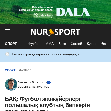
СПОРТ
Футбол
ММА
Бокс
Хоккей
Күрес
Өзге 
Бізбен бірге қатарынан болған күндеріңіз
СПОРТ
ФУТБОЛ
Асылан Маханов
Бұрынғы қызметкер
БАҚ: Футбол жанкүйерлері
польшалық клубтың бапкерін