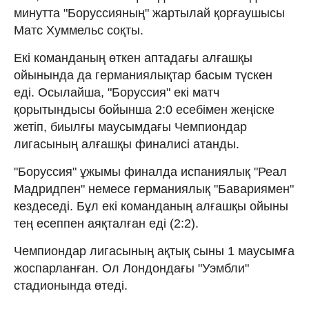
минутта "Боруссияның" жартылай қорғаушысы
Матс Хуммельс соқты.
Екі команданың өткен аптадағы алғашқы
ойынында да германиялықтар басым түскен
еді. Осылайша, "Боруссия" екі матч
қорытындысы бойынша 2:0 есебімен жеңіске
жетіп, биылғы маусымдағы Чемпиондар
лигасының алғашқы финалисі атанды.
"Боруссия" ұжымы финалда испаниялық "Реал
Мадридпен" немесе германиялық "Бавариямен"
кездеседі. Бұл екі команданың алғашқы ойыны
тең есеппен аяқталған еді (2:2).
Чемпиондар лигасының ақтық сыны 1 маусымға
жоспарланған. Ол Лондондағы "Уэмбли"
стадионында өтеді.