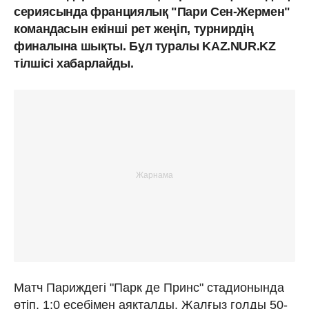
сериясында франциялық "Пари Сен-Жермен"
командасын екінші рет жеңіп, турнирдің
финалына шықты. Бұл туралы KAZ.NUR.KZ
тілшісі хабарлайды.
Матч Париждегі "Парк де Принс" стадионында
өтіп, 1:0 есебімен аяқталды. Жалғыз голды 50-