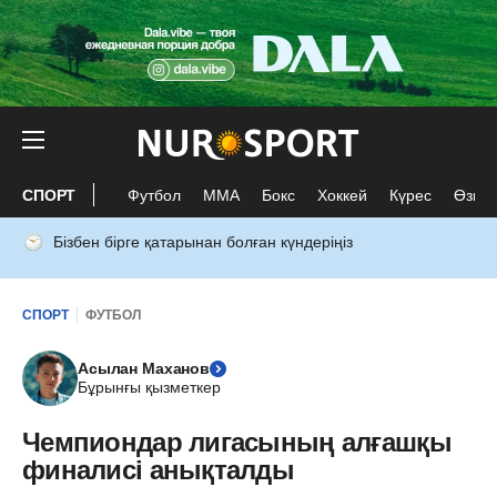
СПОРТ
Футбол
ММА
Бокс
Хоккей
Күрес
Өзге 
Бізбен бірге қатарынан болған күндеріңіз
СПОРТ
ФУТБОЛ
Асылан Маханов
Бұрынғы қызметкер
Чемпиондар лигасының алғашқы
финалисі анықталды