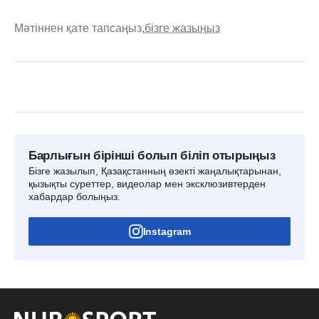
Мәтіннен қате тапсаңыз,
бізге жазыңыз
Барлығын бірінші болып біліп отырыңыз
Бізге жазылып, Қазақстанның өзекті жаңалықтарынан,
қызықты суреттер, видеолар мен эксклюзивтерден
хабардар болыңыз.
Instagram