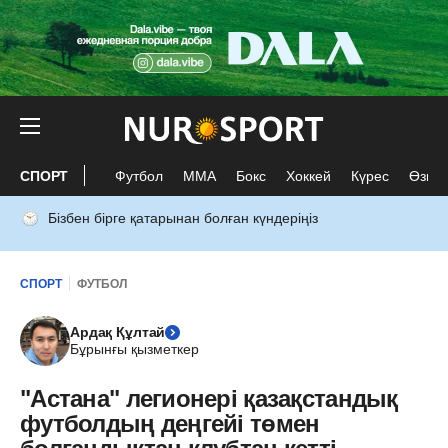
СПОРТ
Футбол
ММА
Бокс
Хоккей
Күрес
Өзге 
Бізбен бірге қатарынан болған күндеріңіз
СПОРТ
ФУТБОЛ
Ардақ Құлтай
Бұрынғы қызметкер
"Астана" легионері қазақстандық
футболдың деңгейі төмен