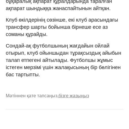
бұқаралық ақпарат құралдарында таралған
ақпарат шындыққа жанаспайтынын айтқан.
Клуб өкілдерінің сөзінше, екі клуб арасындағы
трансфер шарты бойынша бірнеше есе аз
соманы құрайды.
Сондай-ақ футболшының жағдайын ойлай
отырып, клуб ойыншыдан тұрақсыздық айыбын
талап етпегені айтылады. Футболшы жұмыс
істеген мерзімі үшін жалақысының бір бөлігінен
бас тартыпты.
Мәтіннен қате тапсаңыз,
бізге жазыңыз