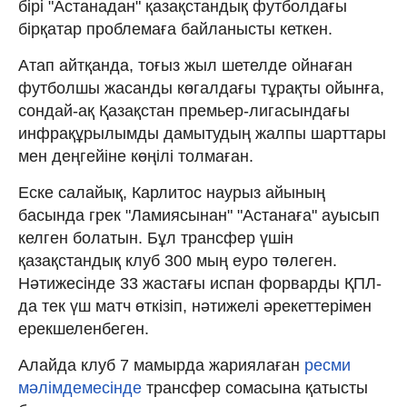
бірі "Астанадан" қазақстандық футболдағы
бірқатар проблемаға байланысты кеткен.
Атап айтқанда, тоғыз жыл шетелде ойнаған
футболшы жасанды көгалдағы тұрақты ойынға,
сондай-ақ Қазақстан премьер-лигасындағы
инфрақұрылымды дамытудың жалпы шарттары
мен деңгейіне көңілі толмаған.
Еске салайық, Карлитос наурыз айының
басында грек "Ламиясынан" "Астанаға" ауысып
келген болатын. Бұл трансфер үшін
қазақстандық клуб 300 мың еуро төлеген.
Нәтижесінде 33 жастағы испан форварды ҚПЛ-
да тек үш матч өткізіп, нәтижелі әрекеттерімен
ерекшеленбеген.
Алайда клуб 7 мамырда жариялаған
ресми
мәлімдемесінде
трансфер сомасына қатысты