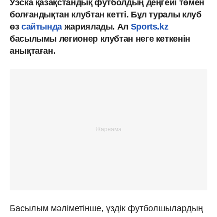
Уэска қазақстандық футболдың деңгейі төмен
болғандықтан клубтан кетті. Бұл туралы клуб
өз
сайтында
жариялады. Ал
Sports.kz
басылымы легионер клубтан неге кеткенін
анықтаған.
Басылым мәліметінше, үздік футболшылардың