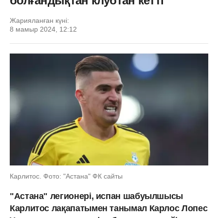
болғандықтан клубтан кетті
Жарияланған күні:
8 мамыр 2024, 12:12
Карлитос. Фото: "Астана" ФК сайты
"Астана" легионері, испан шабуылшысы
Карлитос лақапатымен танымал Карлос Лопес