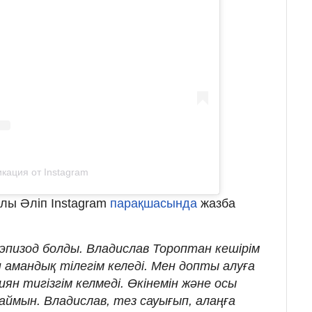
кация от Instagram
лы Әліп Instagram
парақшасында
жазба
.
 эпизод болды. Владислав Тороптан кешірім
 амандық тілегім келеді. Мен допты алуға
ян тигізгім келмеді. Өкінемін және осы
ймын. Владислав, тез сауығып, алаңға