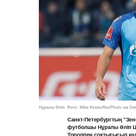
Нұралы Әліп. Фото: Mike Kireev/NurPhoto via Ge
Санкт-Петербургтың "Зен
футболшы Нұралы Әліп 
Тороппен соқтығысып қал