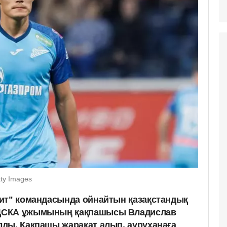
tty Images
ит" командасында ойнайтын қазақстандық
ЦСКА ұжымының қақпашыcы Владислав
ды. Қақпашы жарақат алып, ауруханаға