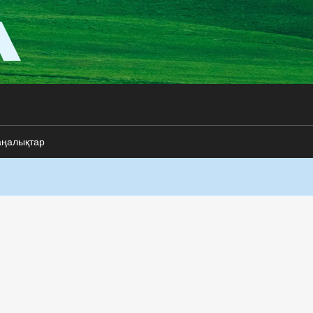
аңалықтар