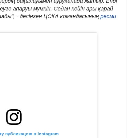
рлердің бақылауымен ауруханада жатыр. Енді
еуге апаруы мүмкін. Содан кейін ары қарай
лады", - делінген ЦСКА командасының
ресми
ту публикацию в Instagram