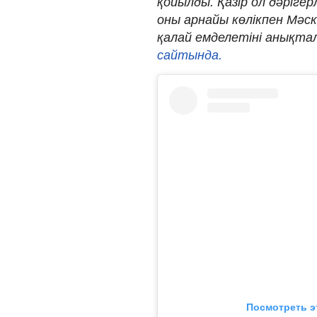
қойылды. Қазір ол дәріге
оны арнайы көлікпен Мәск
қалай емделетіні анықта
сайтында.
Посмотреть э