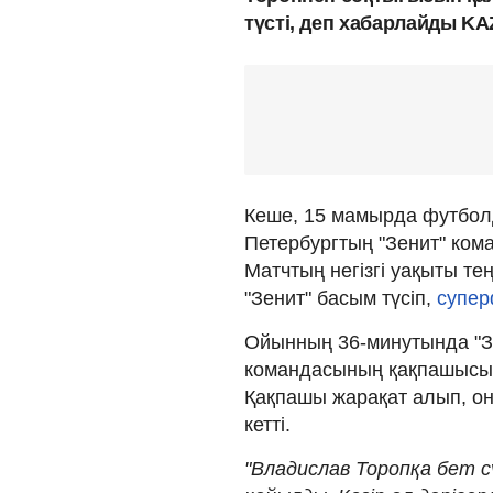
түсті, деп хабарлайды KAZ
Кеше, 15 мамырда футбол
Петербургтың "Зенит" ком
Матчтың негізгі уақыты т
"Зенит" басым түсіп,
суперф
Ойынның 36-минутында "
командасының қақпашысы 
Қақпашы жарақат алып, он
кетті.
"Владислав Торопқа бет с