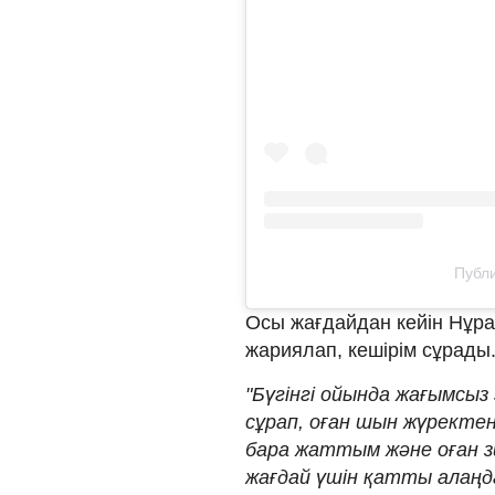
Публи
Осы жағдайдан кейін Нұра
жариялап, кешірім сұрады
"Бүгінгі ойында жағымсыз
сұрап, оған шын жүректен
бара жаттым және оған зи
жағдай үшін қатты алаңда