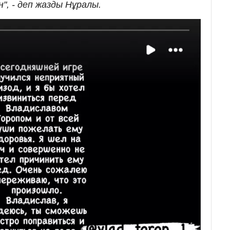
", - деп жазды Нұралы.