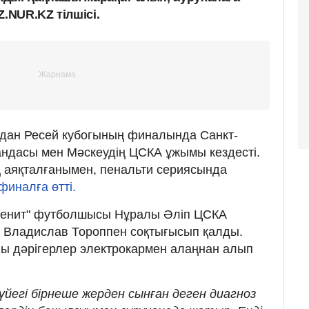
.NUR.KZ тілшісі.
дан Ресей кубогының финалында Санкт-
андасы мен Мәскеудің ЦСКА ұжымы кездесті.
ең аяқталғанымен, пенальти сериясында
иналға өтті.
Зенит" футболшысы Нұралы Әліп ЦСКА
Владислав Тороппен соқтығысып қалды.
ы дәрігерлер электрокармен алаңнан алып
үйегі бірнеше жерден сынған деген диагноз