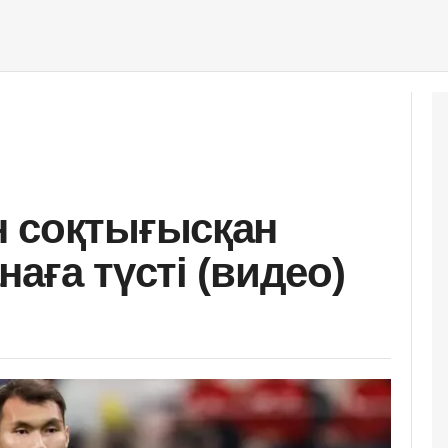
н соқтығысқан
аға түсті (видео)