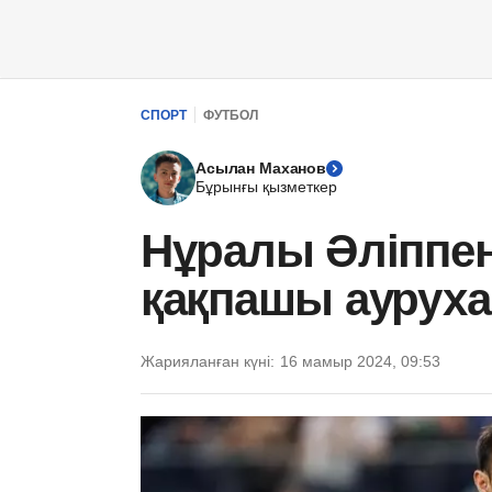
СПОРТ
ФУТБОЛ
Асылан Маханов
Бұрынғы қызметкер
Нұралы Әліппе
қақпашы аурухан
Жарияланған күні:
16 мамыр 2024, 09:53