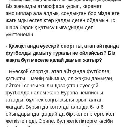
Біз жағымды атмосфера құрып, керемет
эмоциялар ала алдық, сондықтан бәрімізде өте
жағымды естеліктер қалды деген ойдамын. Іс-
шара барлық қатысушыға ұнады деп
үміттенемін.
- Қазақстанда әуесқой спортты, атап айтқанда
футболды дамыту туралы не ойлайсыз? Біз
жақта бұл мәселе қалай дамып жатыр?
- Әуесқой спортқа, атап айтқанда футболға
қатысты – менің ойымша, ол жақсы дамыған,
өйткені соңғы жылы Қазақстан әуесқой
футболдан әлем және Еуропа чемпионы
атанды, бұл тек соңғы жылы орын алған
жағдай. Бұрын да көгалды алаңда 6-ға 6
ойындарында қандай да бір жетістіктерге қол
жеткізген еді. Әрине, бұл жетістіктерге кәсіби