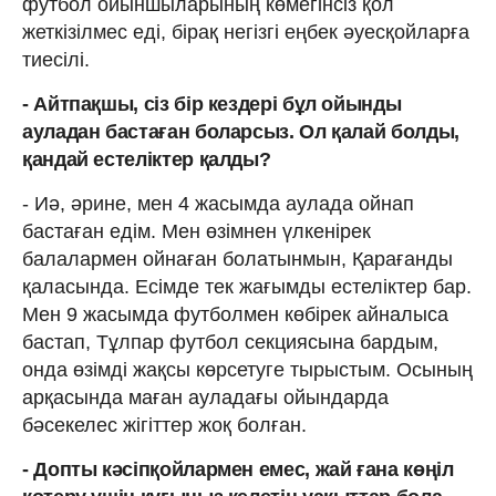
футбол ойыншыларының көмегінсіз қол
жеткізілмес еді, бірақ негізгі еңбек әуесқойларға
тиесілі.
- Айтпақшы, сіз бір кездері бұл ойынды
ауладан бастаған боларсыз. Ол қалай болды,
қандай естеліктер қалды?
- Иә, әрине, мен 4 жасымда аулада ойнап
бастаған едім. Мен өзімнен үлкенірек
балалармен ойнаған болатынмын, Қарағанды
қаласында. Есімде тек жағымды естеліктер бар.
Мен 9 жасымда футболмен көбірек айналыса
бастап, Тұлпар футбол секциясына бардым,
онда өзімді жақсы көрсетуге тырыстым. Осының
арқасында маған ауладағы ойындарда
бәсекелес жігіттер жоқ болған.
- Допты кәсіпқойлармен емес, жай ғана көңіл