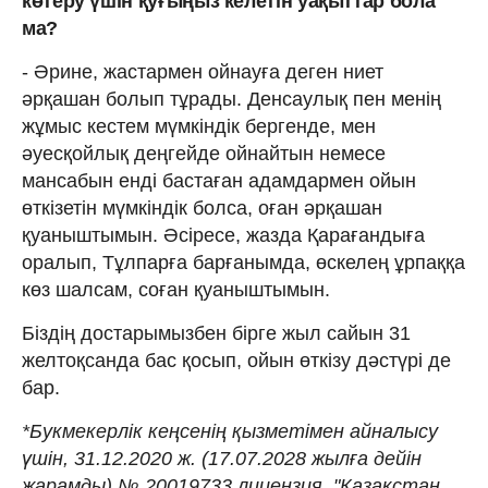
көтеру үшін қуғыңыз келетін уақыттар бола
ма?
- Әрине, жастармен ойнауға деген ниет
әрқашан болып тұрады. Денсаулық пен менің
жұмыс кестем мүмкіндік бергенде, мен
әуесқойлық деңгейде ойнайтын немесе
мансабын енді бастаған адамдармен ойын
өткізетін мүмкіндік болса, оған әрқашан
қуаныштымын. Әсіресе, жазда Қарағандыға
оралып, Тұлпарға барғанымда, өскелең ұрпаққа
көз шалсам, соған қуаныштымын.
Біздің достарымызбен бірге жыл сайын 31
желтоқсанда бас қосып, ойын өткізу дәстүрі де
бар.
*Букмекерлік кеңсенің қызметімен айналысу
үшін, 31.12.2020 ж. (17.07.2028 жылға дейін
жарамды) № 20019733 лицензия, "Қазақстан