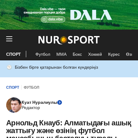
СПОРТ
Футбол
ММА
Бокс
Хоккей
Күрес
Өзге 
Бізбен бірге қатарынан болған күндеріңіз
СПОРТ
ФУТБОЛ
Куат Нуралиулы
Редактор
Арнольд Кнауб: Алматыдағы ашық
жаттығу және өзінің футбол