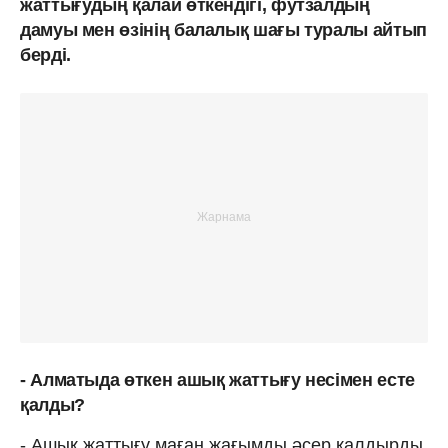
жаттығудың қалай өткендігі, футзалдың
дамуы мен өзінің балалық шағы туралы айтып
берді.
- Алматыда өткен ашық жаттығу несімен есте
қалды?
- Ашық жаттығу маған жағымды әсер қалдырды.