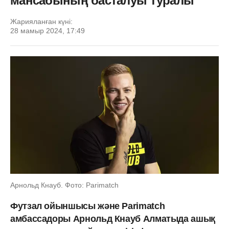
мансабының басталуы туралы
Жарияланған күні:
28 мамыр 2024, 17:49
Арнольд Кнауб. Фото: Parimatch
Футзал ойыншысы және Parimatch
амбассадоры Арнольд Кнауб Алматыда ашық