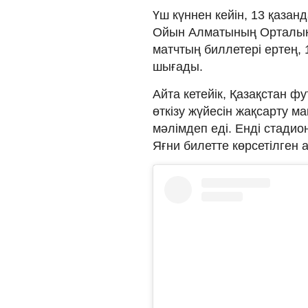
Үш күннен кейін, 13 қаза
Ойын Алматының Орталық 
матчтың биллетері ертең, 1
шығады.
Айта кетейік, Қазақстан 
өткізу жүйесін жақсарту ма
мәлімдеп еді. Енді стадион
Яғни билетте көрсетілген а