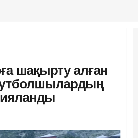
ға шақырту алған
футболшылардың
арияланды