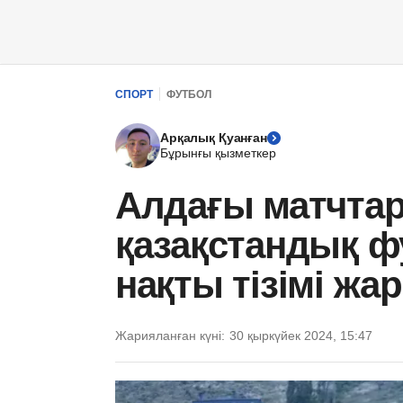
СПОРТ
ФУТБОЛ
Арқалық Қуанған
Бұрынғы қызметкер
Алдағы матчтар
қазақстандық 
нақты тізімі ж
Жарияланған күні:
30 қыркүйек 2024, 15:47