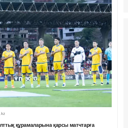
.kz
лттық құрамаларына қарсы матчтарға