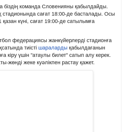
нда біздің команда Словенияны қабылдайды.
стадионында сағат 18:00-де басталады. Осы
 қазан күні, сағат 19:00-де сатылымға
футбол федерациясы жанкүйерлерді стадионға
қсатында тиісті
шараларды
қабылдағанын
ға кіру үшін "атаулы билет" сатып алу керек.
ты-жөнді жеке куәлікпен растау қажет.