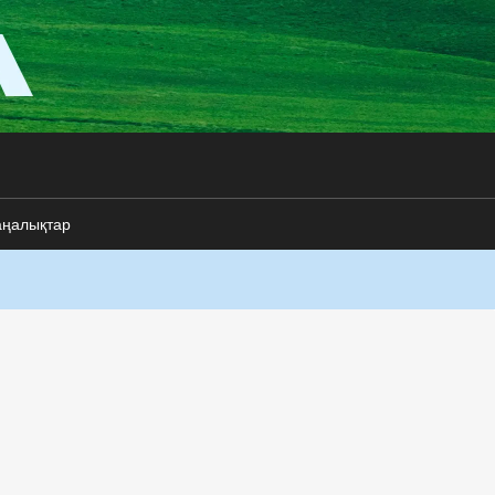
аңалықтар