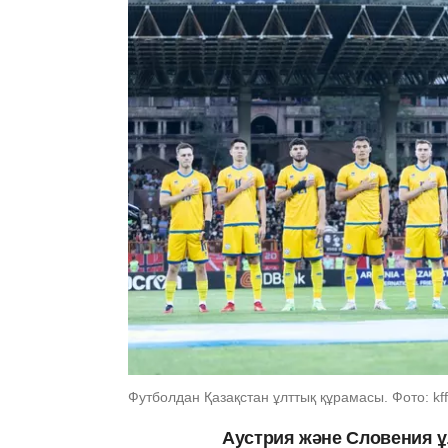
Футболдан Қазақстан ұлттық құрамасы. Фото: kff
Аустрия және Словения ұ