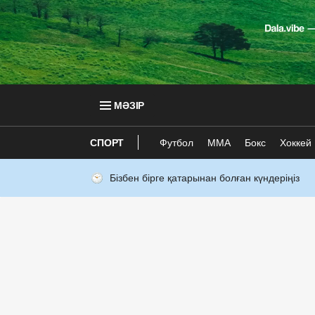
МӘЗІР
СПОРТ
Футбол
ММА
Бокс
Хоккей
Бізбен бірге қатарынан болған күндеріңіз