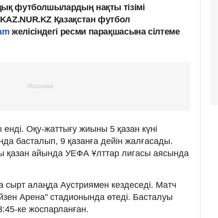
дық футболшылардың нақты тізімі
 KAZ.NUR.KZ Қазақстан футбол
ram
желісіндегі ресми парақшасына сілтеме
 енді. Оқу-жаттығу жиыны 5 қазан күні
да басталып, 9 қазанға дейін жалғасады.
ы қазан айында УЕФА Ұлттар лигасы аясында
ма сырт алаңда Аустриямен кездеседі. Матч
зен Арена" стадионында өтеді. Басталуы
3:45-ке жоспарланған.