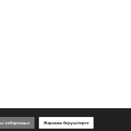
лы хабарлаңыз
Жарнама берушілерге