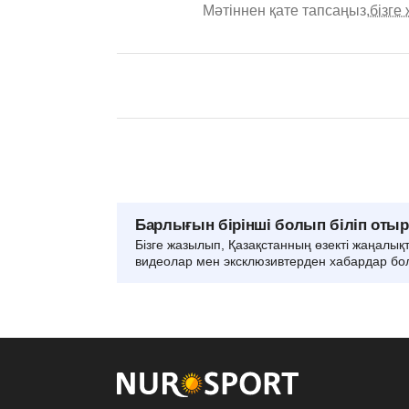
Мәтіннен қате тапсаңыз,
бізге
Барлығын бірінші болып біліп оты
Бізге жазылып, Қазақстанның өзекті жаңалық
видеолар мен эксклюзивтерден хабардар бо