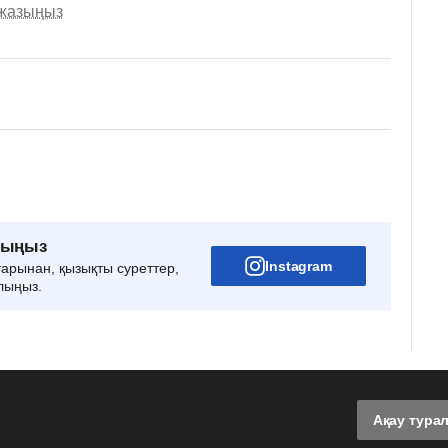
 жазыңыз
рыңыз
Instagram
тарынан, қызықты суреттер,
лыңыз.
Ақау тура