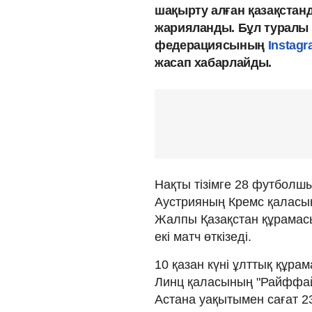
шақырту алған қазақстан
жарияланды. Бұл туралы
федерациясының
Instag
жасап хабарлайды.
Нақты тізімге 28 футболшы
Аустрияның Кремс қаласын
Жалпы Қазақстан құрамас
екі матч өткізеді.
10 қазан күні ұлттық құра
Линц қаласының "Райффай
Астана уақытымен сағат 2